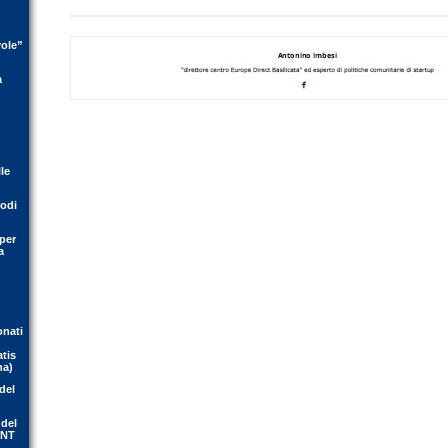
vole”
a
le
rodi
per
a
onati
atis
na)
del
 del
ENT