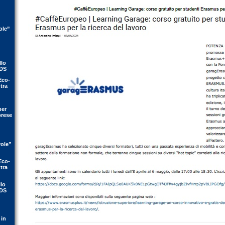
ole”
llo
IDS
Eco-
tra
per
prese
vole”
Eco-
tra
llo
IDS
 in