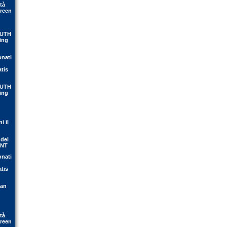
tà
Green
OUTH
ing
onati
atis
OUTH
ing
i il
 del
ENT
onati
atis
ean
tà
Green