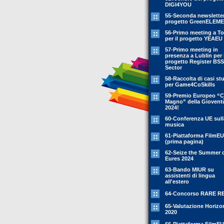
DIGI4YOU
55-Seconda newsletter
progetto GreenELEM
56-Primo meeting a To
per il progetto YEAEU
57-Primo meeting in
presenza a Lublin per i
progetto Register BSS
Sector
58-Raccolta di casi st
per Game4CoSkills
59-Premio Europeo “C
Magno” della Giovent
2024!
60-Conferenza UE sull
musica
61-Piattaforma FilmEU
(prima pagina)
62-Seize the Summer 
Eures 2024
63-Bando MIUR su
assistenti di lingua
all'estero
64-Concorso RARE R
65-Valutazione Horizo
2020