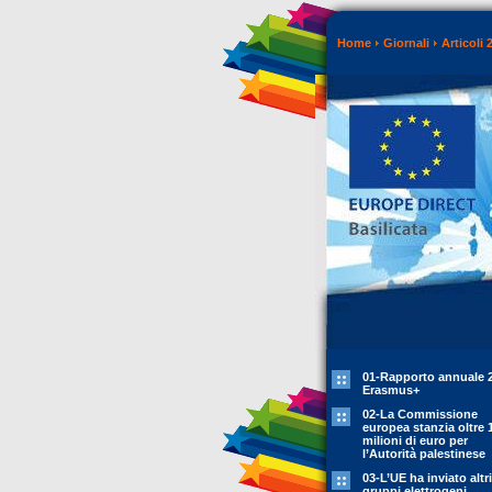
Home
Giornali
Articoli 
01-Rapporto annuale 
Erasmus+
02-La Commissione
europea stanzia oltre 
milioni di euro per
l’Autorità palestinese
03-L’UE ha inviato altr
gruppi elettrogeni