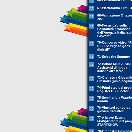
66-Piattaforma FilmEU
67-Piattaforma FilmEU
68-Valutazione Orizzo
2020
69-Focus Lab sulla
Solidarietà promosso
dall’Agenzia Italiana p
Gioventù
70-Concorso video “
REELS: Pegaso goes
digital!”
71-Seize the Summer
72-Bando Miur 2024/25
Assistenti di lingua
italiana all’estero
73-Orchestra Giovanil
Erasmus (pima pagina
74-Primi step del prog
Register BSS Sector
75-Seminario a Watefo
Irlanda
76-Vincitori concorso
giovani traduttori
77-A breve Evento
Moltiplicatore del pro
STARTKNOW
78-Orchestra Giovanil