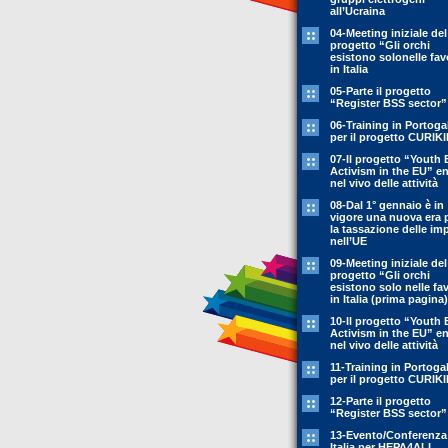
all’Ucraina
04-Meeting iniziale del
progetto “Gli orchi
esistono solonelle fav
in Italia
05-Parte il progetto
“Register BSS sector”
06-Training in Portoga
per il progetto CURIK
07-Il progetto “Youth 
Activism in the EU” en
nel vivo delle attività
08-Dal 1° gennaio è in
vigore una nuova era 
la tassazione delle im
nell’UE
09-Meeting iniziale del
progetto “Gli orchi
esistono solo nelle fa
in Italia (prima pagina)
10-Il progetto “Youth 
Activism in the EU” en
nel vivo delle attività
11-Training in Portoga
per il progetto CURIK
12-Parte il progetto
“Register BSS sector”
13-Evento/Conferenza
Italia per HEPA4ALL