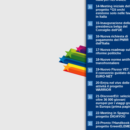
14-Meeting iniziale del
progetto “Gli orchi
esistono solo nelle fa
in Italia
15-Inaugurazione dell
presidenza belga del
Consiglio dell’UE
16-Nuova richiesta di
pagamento del PNRR
dall’Italia
17-Nuova roadmap sul
riforme politiche
18-Nuove norme antif
transfrontaliere
19-Nuovo Flusso VET 
il consorzio guidato d
EURO-NET
20-Entra nel vivo delle
attività il progetto
WARRIOR
21-DiscoverEU: selezi
oltre 36 000 giovani
europei per i viaggi gr
in Europa (prima pagi
22-Meeting in Spagna 
progetto DIGI4YOU
23-Pronto l’Handbook
progetto GreenELEM