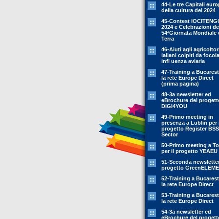
44-Le tre Capitali eur
della cultura del 2024
45-Contest IOCITENG
2024 e Celebrazioni de
54ªGiornata Mondiale 
Terra
46-Aiuti agli agricoltor
ialiani colpiti da focola
infl uenza aviaria
47-Training a Bucarest
la rete Europe Direct
(prima pagina)
48-3a newsletter ed
eBrochure del progett
DIGI4YOU
49-Primo meeting in
presenza a Lublin per i
progetto Register BSS
Sector
50-Primo meeting a To
per il progetto YEAEU
51-Seconda newsletter
progetto GreenELEM
52-Training a Bucarest
la rete Europe Direct
53-Training a Bucarest
la rete Europe Direct
54-3a newsletter ed
eBrochure del progett