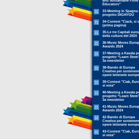
and Sustainable Food
Educators"
33-Meeting in Spagna 
progetto DIGI4YOU
34-Contest "Ciack, si 
(prima pagina)
35-Le tre Capitali eur
della cultura del 2024
36-Music Moves Euro
Awards 2024
37-Meeting a Kavala pe
progetto “Learn Stem
3a newsletter
38-Bando di Europa
Creativa per sostenere
opere letterarie europ
39-Contest "Ciak, Eur
si vota"
40-Meeting a Kavala pe
progetto “Learn Stem
3a newsletter
41-Music Moves Euro
Awards 2024
42-Bando di Europa
Creativa per sostenere
opere letterarie europ
43-Contest "Ciak, Eur
si vota"