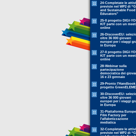
24-Completate le attivi
previste nel WP2 di “
and Sustainable Food
Educators"
25-Il progetto DIGI-Y
KIT parte con un meet
online
26-DiscoverEU: selezi
oltre 36 000 giovani
europei per i viaggi gr
in Europa
27-Il progetto DIGI-Y
KIT parte con un meet
online
28-Webinar sulla
partecipazione
democratica dei giovan
16 e 23 gennaio
29-Pronto l’Handbook
progetto GreenELEM
30-DiscoverEU: selezi
oltre 36 000 giovani
europei per i viaggi gr
in Europa
31-Piattaforma Europ
Film Factory per
l’alfabetizzazione
mediatica
32-Completate le attivi
previste nel WP2 di “