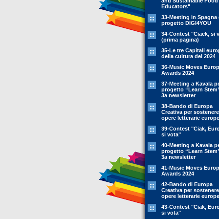
and Sustainable Food
Educators"
33-Meeting in Spagna 
progetto DIGI4YOU
34-Contest "Ciack, si 
(prima pagina)
35-Le tre Capitali eur
della cultura del 2024
36-Music Moves Euro
Awards 2024
37-Meeting a Kavala pe
progetto “Learn Stem
3a newsletter
38-Bando di Europa
Creativa per sostenere
opere letterarie europ
39-Contest "Ciak, Eur
si vota"
40-Meeting a Kavala pe
progetto “Learn Stem
3a newsletter
41-Music Moves Euro
Awards 2024
42-Bando di Europa
Creativa per sostenere
opere letterarie europ
43-Contest "Ciak, Eur
si vota"