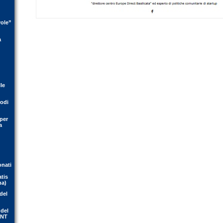
vole”
a
le
rodi
per
a
onati
atis
na)
del
 del
ENT