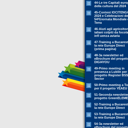
44-Le tre Capitali eur
della cultura del 2024
45-Contest IOCITENG
2024 e Celebrazioni de
54ªGiornata Mondiale 
Terra
46-Aiuti agli agricoltor
ialiani colpiti da focola
infl uenza aviaria
47-Training a Bucarest
la rete Europe Direct
(prima pagina)
48-3a newsletter ed
eBrochure del progett
DIGI4YOU
49-Primo meeting in
presenza a Lublin per i
progetto Register BSS
Sector
50-Primo meeting a To
per il progetto YEAEU
51-Seconda newsletter
progetto GreenELEM
52-Training a Bucarest
la rete Europe Direct
53-Training a Bucarest
la rete Europe Direct
54-3a newsletter ed
eBrochure del progett