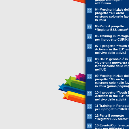
all’Ucraina
04-Meeting iniziale del
progetto “Gli orchi
esistono solonelle fav
in Italia
05-Parte il progetto
“Register BSS sector”
06-Training in Portoga
per il progetto CURIK
07-Il progetto “Youth 
Activism in the EU” en
nel vivo delle attività
08-Dal 1° gennaio è in
vigore una nuova era 
la tassazione delle im
nell’UE
09-Meeting iniziale del
progetto “Gli orchi
esistono solo nelle fa
in Italia (prima pagina)
10-Il progetto “Youth 
Activism in the EU” en
nel vivo delle attività
11-Training in Portoga
per il progetto CURIK
12-Parte il progetto
“Register BSS sector”
13-Evento/Conferenza
Italia per HEPA4ALL