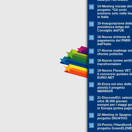
14-Meeting iniziale del
progetto “Gli orchi
esistono solo nelle fa
in Italia
15-Inaugurazione dell
presidenza belga del
Consiglio dell’UE
16-Nuova richiesta di
pagamento del PNRR
dall’Italia
17-Nuova roadmap sul
riforme politiche
18-Nuove norme antif
transfrontaliere
19-Nuovo Flusso VET 
il consorzio guidato d
EURO-NET
20-Entra nel vivo delle
attività il progetto
WARRIOR
21-DiscoverEU: selezi
oltre 36 000 giovani
europei per i viaggi gr
in Europa (prima pagi
22-Meeting in Spagna 
progetto DIGI4YOU
23-Pronto l’Handbook
progetto GreenELEM