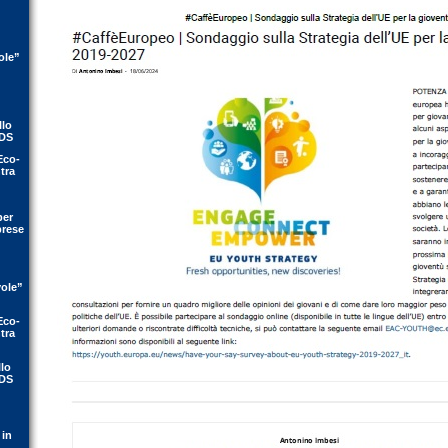
ole”
llo
IDS
Eco-
tra
per
prese
vole”
Eco-
tra
llo
IDS
 in