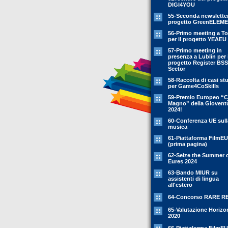
DIGI4YOU
55-Seconda newsletter
progetto GreenELEM
56-Primo meeting a To
per il progetto YEAEU
57-Primo meeting in
presenza a Lublin per i
progetto Register BSS
Sector
58-Raccolta di casi st
per Game4CoSkills
59-Premio Europeo “C
Magno” della Giovent
2024!
60-Conferenza UE sull
musica
61-Piattaforma FilmEU
(prima pagina)
62-Seize the Summer 
Eures 2024
63-Bando MIUR su
assistenti di lingua
all'estero
64-Concorso RARE R
65-Valutazione Horizo
2020