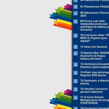
66-Piattaforma FilmEU
67-Piattaforma FilmEU
68-Valutazione Orizzo
2020
69-Focus Lab sulla
Solidarietà promosso
dall’Agenzia Italiana p
Gioventù
70-Concorso video “
REELS: Pegaso goes
digital!”
71-Seize the Summer
72-Bando Miur 2024/25
Assistenti di lingua
italiana all’estero
73-Orchestra Giovanil
Erasmus (pima pagina
74-Primi step del prog
Register BSS Sector
75-Seminario a Watefo
Irlanda
76-Vincitori concorso
giovani traduttori
77-A breve Evento
Moltiplicatore del pro
STARTKNOW
78-Orchestra Giovanil