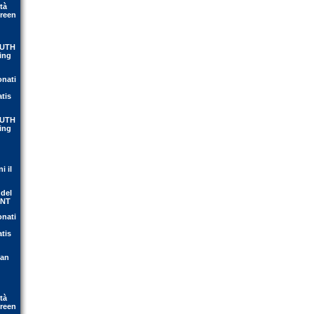
tà
Green
OUTH
ing
onati
atis
OUTH
ing
i il
 del
ENT
onati
atis
ean
tà
Green