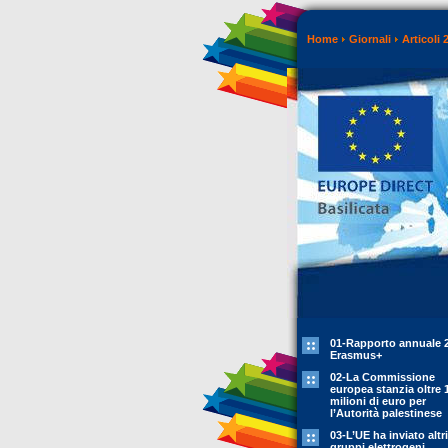
Home
Giornali
Articoli 
01-Rapporto annuale 
Erasmus+
02-La Commissione
europea stanzia oltre 
milioni di euro per
l’Autorità palestinese
03-L’UE ha inviato altr
gruppi elettrogeni