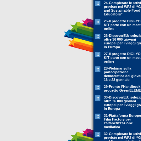
24-Completate le attivi
previste nel WP2 di “
and Sustainable Food
Educators"
25-Il progetto DIGI-Y
KIT parte con un meet
online
26-DiscoverEU: selezi
oltre 36 000 giovani
europei per i viaggi gr
in Europa
27-Il progetto DIGI-Y
KIT parte con un meet
online
28-Webinar sulla
partecipazione
democratica dei giovan
16 e 23 gennaio
29-Pronto l’Handbook
progetto GreenELEM
30-DiscoverEU: selezi
oltre 36 000 giovani
europei per i viaggi gr
in Europa
31-Piattaforma Europ
Film Factory per
l’alfabetizzazione
mediatica
32-Completate le attivi
previste nel WP2 di “