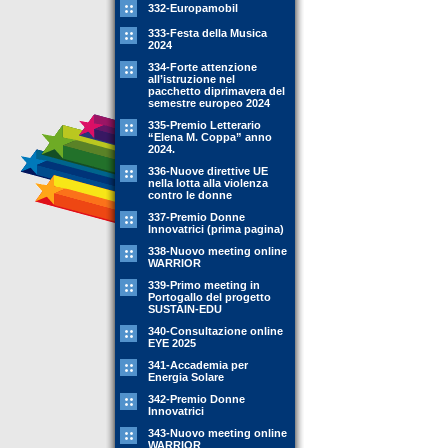
332-Europamobil
333-Festa della Musica
2024
334-Forte attenzione
all’istruzione nel
pacchetto diprimavera del
semestre europeo 2024
335-Premio Letterario
“Elena M. Coppa” anno
2024.
336-Nuove direttive UE
nella lotta alla violenza
contro le donne
337-Premio Donne
Innovatrici (prima pagina)
338-Nuovo meeting online
WARRIOR
339-Primo meeting in
Portogallo del progetto
SUSTAIN-EDU
340-Consultazione online
EYE 2025
341-Accademia per
Energia Solare
342-Premio Donne
Innovatrici
343-Nuovo meeting online
WARRIOR