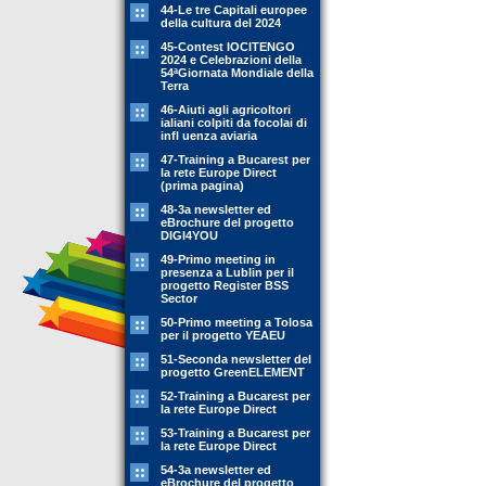
44-Le tre Capitali europee
della cultura del 2024
45-Contest IOCITENGO
2024 e Celebrazioni della
54ªGiornata Mondiale della
Terra
46-Aiuti agli agricoltori
ialiani colpiti da focolai di
infl uenza aviaria
47-Training a Bucarest per
la rete Europe Direct
(prima pagina)
48-3a newsletter ed
eBrochure del progetto
DIGI4YOU
49-Primo meeting in
presenza a Lublin per il
progetto Register BSS
Sector
50-Primo meeting a Tolosa
per il progetto YEAEU
51-Seconda newsletter del
progetto GreenELEMENT
52-Training a Bucarest per
la rete Europe Direct
53-Training a Bucarest per
la rete Europe Direct
54-3a newsletter ed
eBrochure del progetto