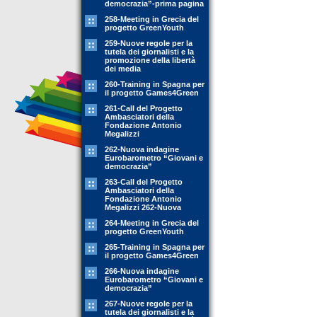
democrazia”-prima pagina
258-Meeting in Grecia del
progetto GreenYouth
259-Nuove regole per la
tutela dei giornalisti e la
promozione della libertà
dei media
260-Training in Spagna per
il progetto Games4Green
261-Call del Progetto
Ambasciatori della
Fondazione Antonio
Megalizzi
262-Nuova indagine
Eurobarometro “Giovani e
democrazia”
263-Call del Progetto
Ambasciatori della
Fondazione Antonio
Megalizzi 262-Nuova
264-Meeting in Grecia del
progetto GreenYouth
265-Training in Spagna per
il progetto Games4Green
266-Nuova indagine
Eurobarometro “Giovani e
democrazia”
267-Nuove regole per la
tutela dei giornalisti e la