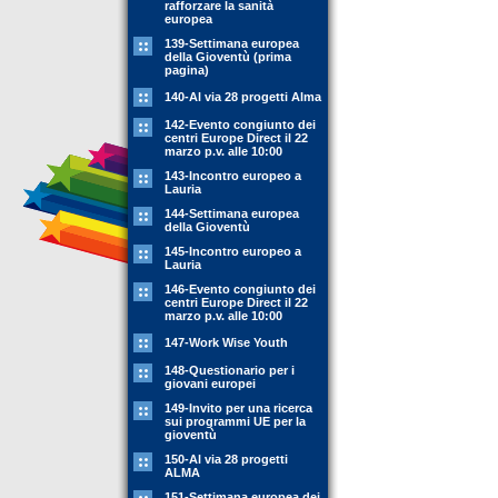
rafforzare la sanità
europea
139-Settimana europea
della Gioventù (prima
pagina)
140-Al via 28 progetti Alma
142-Evento congiunto dei
centri Europe Direct il 22
marzo p.v. alle 10:00
143-Incontro europeo a
Lauria
144-Settimana europea
della Gioventù
145-Incontro europeo a
Lauria
146-Evento congiunto dei
centri Europe Direct il 22
marzo p.v. alle 10:00
147-Work Wise Youth
148-Questionario per i
giovani europei
149-Invito per una ricerca
sui programmi UE per la
gioventù
150-Al via 28 progetti
ALMA
151-Settimana europea dei