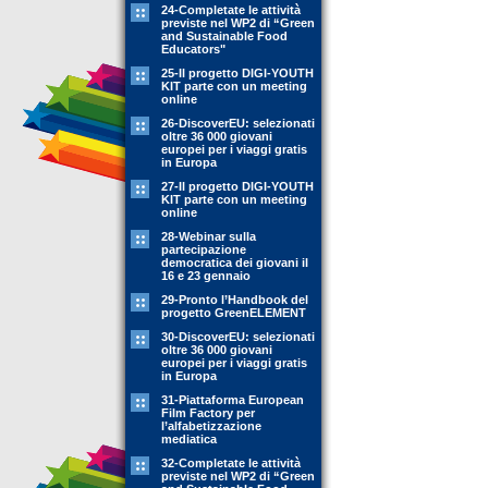
24-Completate le attività
previste nel WP2 di “Green
and Sustainable Food
Educators"
25-Il progetto DIGI-YOUTH
KIT parte con un meeting
online
26-DiscoverEU: selezionati
oltre 36 000 giovani
europei per i viaggi gratis
in Europa
27-Il progetto DIGI-YOUTH
KIT parte con un meeting
online
28-Webinar sulla
partecipazione
democratica dei giovani il
16 e 23 gennaio
29-Pronto l’Handbook del
progetto GreenELEMENT
30-DiscoverEU: selezionati
oltre 36 000 giovani
europei per i viaggi gratis
in Europa
31-Piattaforma European
Film Factory per
l’alfabetizzazione
mediatica
32-Completate le attività
previste nel WP2 di “Green