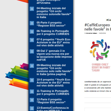
all’Ucraina
04-Meeting iniziale del
progetto “Gli orchi
esistono solonelle favole”
in Italia
05-Parte il progetto
“Register BSS sector”
06-Training in Portogallo
per il progetto CURIKIDS
07-Il progetto “Youth Eco-
Activism in the EU” entra
nel vivo delle attività
08-Dal 1° gennaio è in
vigore una nuova era per
la tassazione delle imprese
nell’UE
09-Meeting iniziale del
progetto “Gli orchi
esistono solo nelle favole”
in Italia (prima pagina)
10-Il progetto “Youth Eco-
Activism in the EU” entra
nel vivo delle attività
11-Training in Portogallo
per il progetto CURIKIDS
12-Parte il progetto
“Register BSS sector”
13-Evento/Conferenza in
Italia per HEPA4ALL