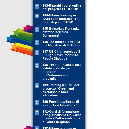
183-Ripartiti i corsi online
del progetto ECOBRUB
184-Ultimo meeting in
Arad per il progetto "The
First steps in STEM"
185-Bulgaria e Romania
entrano nell’area
Schengen!
186-133 tirocini formativi
del Ministero della Cultura
187-UE-Cina: concluso il
6° High-Level People-to-
People Dialogue
188-YIminds: Guida sulla
salute mentale per
operatori
dell’informazione
giovanile
189-Training a Turku del
progetto "Green and
sustainable food
educators"
190-Premio nazionale di
idee “BookTuberPrize”
191-Corsi di formazione
per giornalisti a Bruxelles
grazie all'ottava edizione
di Youth4Regions
192-Ultimo meeting in