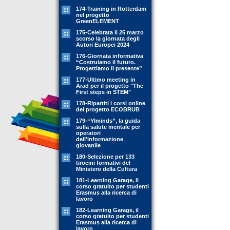
174-Training in Rotterdam
nel progetto
GreenELEMENT
175-Celebrata il 25 marzo
scorso la giornata degli
Autori Europei 2024
176-Giornata informativa
“Costruiamo il futuro.
Progettiamo il presente”
177-Ultimo meeting in
Arad per il progetto "The
First steps in STEM"
178-Ripartiti i corsi online
del progetto ECOBRUB
179-“YIminds”, la guida
sulla salute mentale per
operatori
dell’informazione
giovanile
180-Selezione per 133
tirocini formativi del
Ministero della Cultura
181-Learning Garage, il
corso gratuito per studenti
Erasmus alla ricerca di
lavoro
182-Learning Garage, il
corso gratuito per studenti
Erasmus alla ricerca di
lavoro