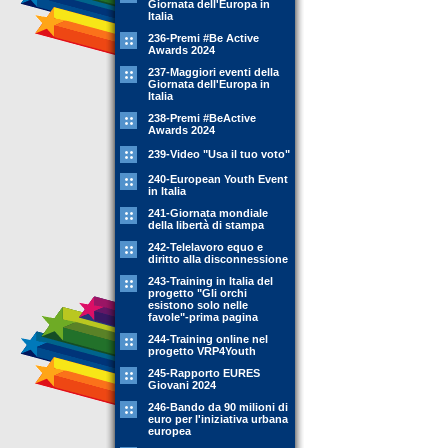
Giornata dell'Europa in
Italia
236-Premi #Be Active
Awards 2024
237-Maggiori eventi della
Giornata dell'Europa in
Italia
238-Premi #BeActive
Awards 2024
239-Video "Usa il tuo voto"
240-European Youth Event
in Italia
241-Giornata mondiale
della libertà di stampa
242-Telelavoro equo e
diritto alla disconnessione
243-Training in Italia del
progetto "Gli orchi
esistono solo nelle
favole"-prima pagina
244-Training online nel
progetto VRP4Youth
245-Rapporto EURES
Giovani 2024
246-Bando da 90 milioni di
euro per l'iniziativa urbana
europea