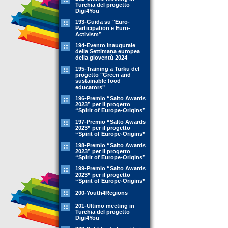
Turchia del progetto
Digi4You
193-Guida su "Euro-
Participation e Euro-
Activism”
194-Evento inaugurale
della Settimana europea
della gioventù 2024
195-Training a Turku del
progetto "Green and
sustainable food
educators"
196-Premio “Salto Awards
2023” per il progetto
“Spirit of Europe-Origins”
197-Premio “Salto Awards
2023” per il progetto
“Spirit of Europe-Origins”
198-Premio “Salto Awards
2023” per il progetto
“Spirit of Europe-Origins”
199-Premio “Salto Awards
2023” per il progetto
“Spirit of Europe-Origins”
200-Youth4Regions
201-Ultimo meeting in
Turchia del progetto
Digi4You