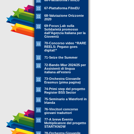
66-Piattaforma FilmEU
67-Piattaforma FilmEU
68-Valutazione Orizzonte
2020
69-Focus Lab sulla
Solidarietà promosso
dall’Agenzia Italiana per la
Gioventù
70-Concorso video “RARE
REELS: Pegaso goes
digital!”
71-Seize the Summer
72-Bando Miur 2024/25 per
Assistenti di lingua
italiana all’estero
73-Orchestra Giovanile
Erasmus (pima pagina)
74-Primi step del progetto
Register BSS Sector
75-Seminario a Wateford in
Irlanda
76-Vincitori concorso
giovani traduttori
77-A breve Evento
Moltiplicatore del progetto
STARTKNOW
78-Orchestra Giovanile