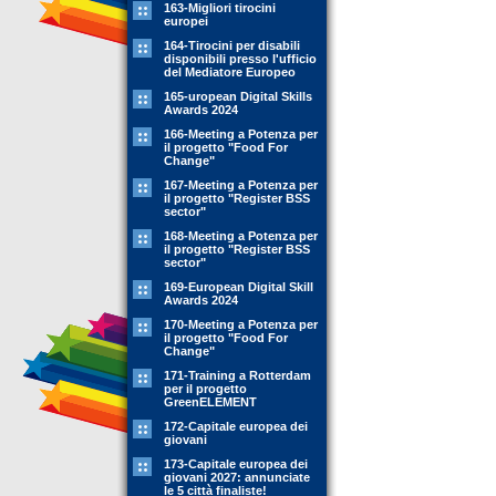
163-Migliori tirocini
europei
164-Tirocini per disabili
disponibili presso l'ufficio
del Mediatore Europeo
165-uropean Digital Skills
Awards 2024
166-Meeting a Potenza per
il progetto "Food For
Change"
167-Meeting a Potenza per
il progetto "Register BSS
sector"
168-Meeting a Potenza per
il progetto "Register BSS
sector"
169-European Digital Skill
Awards 2024
170-Meeting a Potenza per
il progetto "Food For
Change"
171-Training a Rotterdam
per il progetto
GreenELEMENT
172-Capitale europea dei
giovani
173-Capitale europea dei
giovani 2027: annunciate
le 5 città finaliste!