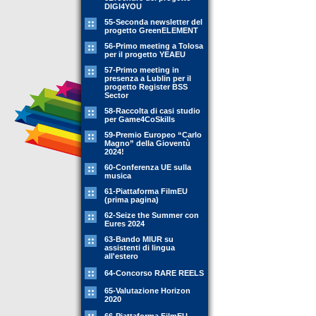
DIGI4YOU
55-Seconda newsletter del
progetto GreenELEMENT
56-Primo meeting a Tolosa
per il progetto YEAEU
57-Primo meeting in
presenza a Lublin per il
progetto Register BSS
Sector
58-Raccolta di casi studio
per Game4CoSkills
59-Premio Europeo “Carlo
Magno” della Gioventù
2024!
60-Conferenza UE sulla
musica
61-Piattaforma FilmEU
(prima pagina)
62-Seize the Summer con
Eures 2024
63-Bando MIUR su
assistenti di lingua
all'estero
64-Concorso RARE REELS
65-Valutazione Horizon
2020