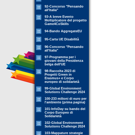
92-Concorso "Pensando
all'Italia"
93-A breve Evento
Moltiplicatore del progetto
Game4CoSkills
94-Bando AggregateEU
95-Carta UE Disabilità
96-Concorso "Pensando
all'Italia"
97-Programma per i
giovani della Presidenza
belga dell’UE
98-Raccolta 2023 di
Progetti Green in
Erasmus+ e Corpo
europeo di solidarietà
99-Global Environment
Solutions Challenge 2024
100-233 milioni di euro per
l'ambiente (prima pagina)
101-InfoDay su bando del
Corpo Europeo di
Solidarietà
102-Global Environment
Solutions Challenge 2024
103-Mappature strategie