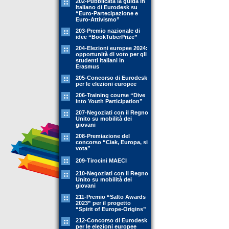
202-Pubblicata la guida in
Italiano di Eurodesk su
“Euro-Partecipazione e
Euro-Attivismo”
203-Premio nazionale di
idee “BookTuberPrize”
204-Elezioni europee 2024:
opportunità di voto per gli
studenti italiani in
Erasmus
205-Concorso di Eurodesk
per le elezioni europee
206-Training course “Dive
into Youth Participation”
207-Negoziati con il Regno
Unito su mobilità dei
giovani
208-Premiazione del
concorso “Ciak, Europa, si
vota”
209-Tirocini MAECI
210-Negoziati con il Regno
Unito su mobilità dei
giovani
211-Premio “Salto Awards
2023” per il progetto
“Spirit of Europe-Origins”
212-Concorso di Eurodesk
per le elezioni europee