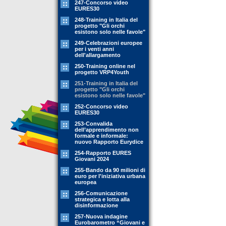
247-Concorso video
EURES30
248-Training in Italia del
progetto "Gli orchi
esistono solo nelle favole"
249-Celebrazioni europee
per i venti anni
dell'allargamento
250-Training online nel
progetto VRP4Youth
251-Training in Italia del
progetto "Gli orchi
esistono solo nelle favole"
252-Concorso video
EURES30
253-Convalida
dell’apprendimento non
formale e informale:
nuovo Rapporto Eurydice
254-Rapporto EURES
Giovani 2024
255-Bando da 90 milioni di
euro per l'iniziativa urbana
europea
256-Comunicazione
strategica e lotta alla
disinformazione
257-Nuova indagine
Eurobarometro “Giovani e