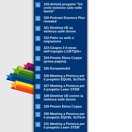
319-Attività progetto "Gli
orchi esistono solo nelle
favole"
320-Podcast Erasmus Plus
revealed
321-Direttiva UE su
violenza sulle donne
322-Patto su asilo e
migrazione
323-Giugno è il mese
dell’orgoglio LGBTQIA+
324-Premio Elena Coppa
(prima pagina)
325-Europamobil
326-Meeting a Potenza per
il progetto EQUAL SciTech
327-Meeting a Potenza per
il progetto Learn STEM
328-Direttive UE contro la
violenza sulle donne
329-Premio Elena Coppa
330-Meeting a Potenza per
il progetto EQUAL SciTech
331-Meeting a Potenza per
il progetto Learn STEM