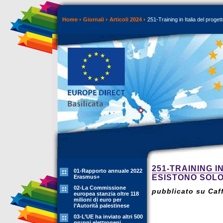
Home
Giornali
Articoli 2024
251-Training in Italia del progett
251-TRAINING I
01-Rapporto annuale 2022
ESISTONO SOLO
Erasmus+
02-La Commissione
pubblicato su Caff
europea stanzia oltre 118
milioni di euro per
l’Autorità palestinese
03-L’UE ha inviato altri 500
gruppi elettrogeni