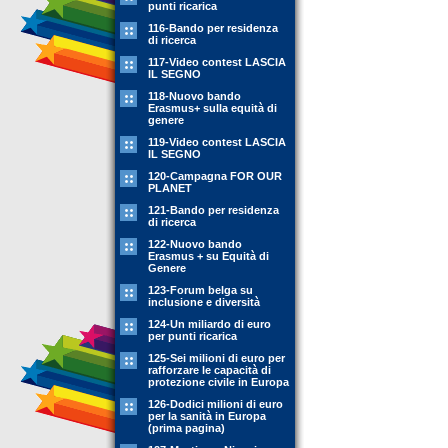
punti ricarica
116-Bando per residenza
di ricerca
117-Video contest LASCIA
IL SEGNO
118-Nuovo bando
Erasmus+ sulla equità di
genere
119-Video contest LASCIA
IL SEGNO
120-Campagna FOR OUR
PLANET
121-Bando per residenza
di ricerca
122-Nuovo bando
Erasmus + su Equità di
Genere
123-Forum belga su
inclusione e diversità
124-Un miliardo di euro
per punti ricarica
125-Sei milioni di euro per
rafforzare le capacità di
protezione civile in Europa
126-Dodici milioni di euro
per la sanità in Europa
(prima pagina)