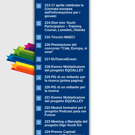
213-17 aprile celebrata la
Giornata europea
dell’informazione per i
giovani
214-Dive into Youth
Participation – Training
Course, Luesden, Olanda
215-Tirocini MAECI
216-Premiazione del
concorso “Ciak, Europa, si
vota”
217-EUTeens4Green
218-Evento Moltiplicatore
del progetto EQUALLEY
219-Più di un miliardo per
la ricerca (prima pagina)
220-Più di un miliardo per
la ricerca
221-Evento Moltiplicatore
del progetto EQUALLEY
222-Moduli formativi per il
progetto Podcast para um
Futuro
223-Meeting a Marsiglia del
progetto Digi-Youth Kit
224-Premio Capitali