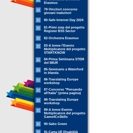
Erasmus
79-Vincitori concorso
giovani traduttori
80-Safe Internet Day 2024
81-Primi step del progetto
Register BSS Sector
82-Orchestra Erasmus
83-A breve l'Evento
Moltiplicatore del progetto
STARTKNOW
84-Prima Settimana STEM
del MIUR
85-Seminario a Waterford
in Irlanda
86-Translating Europe
workshop
87-Concorso "Pensando
all'Italia" (prima pagina)
88-Translating Europe
workshop
89-A breve Evento
Moltiplicatore del progetto
Game4CoSkills
90-Salto Green
91-Carta UE Disabilità