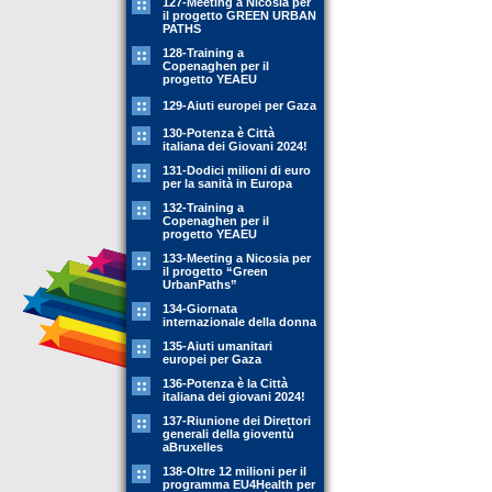
127-Meeting a Nicosia per
il progetto GREEN URBAN
PATHS
128-Training a
Copenaghen per il
progetto YEAEU
129-Aiuti europei per Gaza
130-Potenza è Città
italiana dei Giovani 2024!
131-Dodici milioni di euro
per la sanità in Europa
132-Training a
Copenaghen per il
progetto YEAEU
133-Meeting a Nicosia per
il progetto “Green
UrbanPaths”
134-Giornata
internazionale della donna
135-Aiuti umanitari
europei per Gaza
136-Potenza è la Città
italiana dei giovani 2024!
137-Riunione dei Direttori
generali della gioventù
aBruxelles
138-Oltre 12 milioni per il
programma EU4Health per