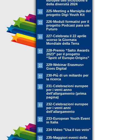
europee dell'inclusione e
della diversità 2024
225-Meeting a Marsiglia del
progetto Digi-Youth Kit
226-Moduli formativi per il
progetto Podcast para um
Futuro
227-Celebrata il 22 aprile
scorso la Giornata
Mondiale della Terra
228-Premio “Salto Awards
2023” per il progetto
“Spirit of Europe-Origins”
229-Webinar Erasmus+
Goes Digital
230-Più di un miliardo per
la ricerca
231-Celebrazioni europee
per i venti anno
dell'allargamento (prima
pagina)
232-Celebrazioni europee
per i venti anni
dell'allargamento
233-European Youth Event
in Italia
234-Video "Usa il tuo voto"
235-Maggiori eventi della