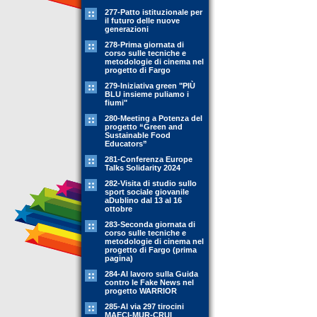
277-Patto istituzionale per
il futuro delle nuove
generazioni
278-Prima giornata di
corso sulle tecniche e
metodologie di cinema nel
progetto di Fargo
279-Iniziativa green "PIÙ
BLU insieme puliamo i
fiumi"
280-Meeting a Potenza del
progetto “Green and
Sustainable Food
Educators”
281-Conferenza Europe
Talks Solidarity 2024
282-Visita di studio sullo
sport sociale giovanile
aDublino dal 13 al 16
ottobre
283-Seconda giornata di
corso sulle tecniche e
metodologie di cinema nel
progetto di Fargo (prima
pagina)
284-Al lavoro sulla Guida
contro le Fake News nel
progetto WARRIOR
285-Al via 297 tirocini
MAECI-MUR-CRUI