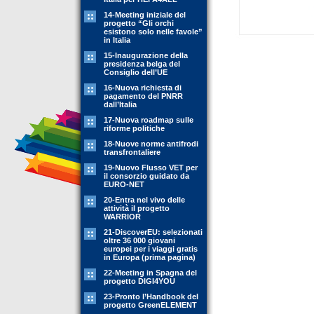
14-Meeting iniziale del
progetto “Gli orchi
esistono solo nelle favole”
in Italia
15-Inaugurazione della
presidenza belga del
Consiglio dell’UE
16-Nuova richiesta di
pagamento del PNRR
dall’Italia
17-Nuova roadmap sulle
riforme politiche
18-Nuove norme antifrodi
transfrontaliere
19-Nuovo Flusso VET per
il consorzio guidato da
EURO-NET
20-Entra nel vivo delle
attività il progetto
WARRIOR
21-DiscoverEU: selezionati
oltre 36 000 giovani
europei per i viaggi gratis
in Europa (prima pagina)
22-Meeting in Spagna del
progetto DIGI4YOU
23-Pronto l’Handbook del
progetto GreenELEMENT