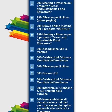
296-Meeting a Potenza del
progetto “Green
andSustainable Food
Educators”
297-Alleanza per il clima
(prima pagina)
298-Nuovo online meeting
per il progetto WARRIOR
299-Meeting a Potenza per
il progetto "Green and
Sustainable Food
Educators"
300-Accoglienza VET a
Maratea
301-Celebrazioni Giornata
Mondiale dell'Ambiente
302-Alleanza per il clima
303-DiscoverEU
304-Celebrazioni Giornata
Mondiale dell'Ambiente
305-Intervista su Cronache
tv sui risultati delle
europee
306-Nuova iniziativa di
visualizzazione dei dati
per un accesso più rapido
e agevole alle statistiche
Erasmus+