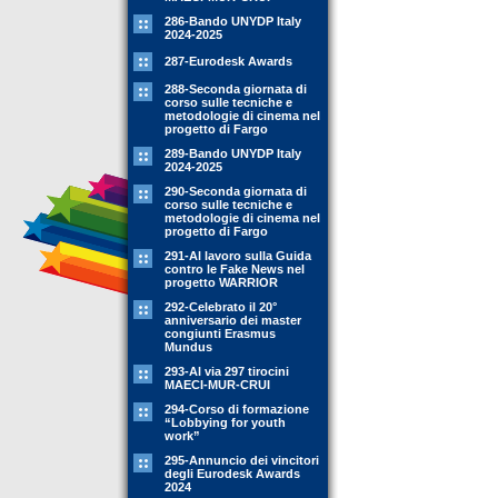
286-Bando UNYDP Italy
2024-2025
287-Eurodesk Awards
288-Seconda giornata di
corso sulle tecniche e
metodologie di cinema nel
progetto di Fargo
289-Bando UNYDP Italy
2024-2025
290-Seconda giornata di
corso sulle tecniche e
metodologie di cinema nel
progetto di Fargo
291-Al lavoro sulla Guida
contro le Fake News nel
progetto WARRIOR
292-Celebrato il 20°
anniversario dei master
congiunti Erasmus
Mundus
293-Al via 297 tirocini
MAECI-MUR-CRUI
294-Corso di formazione
“Lobbying for youth
work”
295-Annuncio dei vincitori
degli Eurodesk Awards
2024