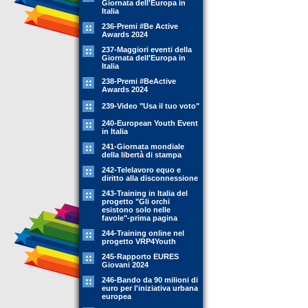
Giornata dell'Europa in
Italia
236-Premi #Be Active
Awards 2024
237-Maggiori eventi della
Giornata dell'Europa in
Italia
238-Premi #BeActive
Awards 2024
239-Video "Usa il tuo voto"
240-European Youth Event
in Italia
241-Giornata mondiale
della libertà di stampa
242-Telelavoro equo e
diritto alla disconnessione
243-Training in Italia del
progetto "Gli orchi
esistono solo nelle
favole"-prima pagina
244-Training online nel
progetto VRP4Youth
245-Rapporto EURES
Giovani 2024
246-Bando da 90 milioni di
euro per l'iniziativa urbana
europea