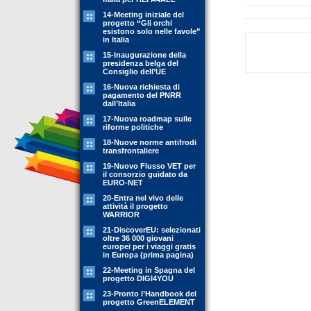
14-Meeting iniziale del
progetto “Gli orchi
esistono solo nelle favole”
in Italia
15-Inaugurazione della
presidenza belga del
Consiglio dell’UE
16-Nuova richiesta di
pagamento del PNRR
dall’Italia
17-Nuova roadmap sulle
riforme politiche
18-Nuove norme antifrodi
transfrontaliere
19-Nuovo Flusso VET per
il consorzio guidato da
EURO-NET
20-Entra nel vivo delle
attività il progetto
WARRIOR
21-DiscoverEU: selezionati
oltre 36 000 giovani
europei per i viaggi gratis
in Europa (prima pagina)
22-Meeting in Spagna del
progetto DIGI4YOU
23-Pronto l’Handbook del
progetto GreenELEMENT