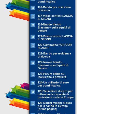
punti ricarica
116-Bando per residenza
di ricerca
117-Video contest LASCIA
IL SEGNO
118-Nuovo bando
Erasmus+ sulla equità di
genere
119-Video contest LASCIA
IL SEGNO
120-Campagna FOR OUR
PLANET
121-Bando per residenza
di ricerca
122-Nuovo bando
Erasmus + su Equità di
Genere
123-Forum belga su
inclusione e diversità
124-Un miliardo di euro
per punti ricarica
125-Sei milioni di euro per
rafforzare le capacità di
protezione civile in Europa
126-Dodici milioni di euro
per la sanità in Europa
(prima pagina)