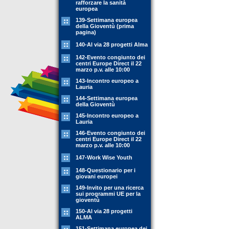
rafforzare la sanità
europea
139-Settimana europea
della Gioventù (prima
pagina)
140-Al via 28 progetti Alma
142-Evento congiunto dei
centri Europe Direct il 22
marzo p.v. alle 10:00
143-Incontro europeo a
Lauria
144-Settimana europea
della Gioventù
145-Incontro europeo a
Lauria
146-Evento congiunto dei
centri Europe Direct il 22
marzo p.v. alle 10:00
147-Work Wise Youth
148-Questionario per i
giovani europei
149-Invito per una ricerca
sui programmi UE per la
gioventù
150-Al via 28 progetti
ALMA
151-Settimana europea dei