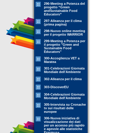
296-Meeting a Potenza del
progetto “Green
andSustainable Food
Educators”
297-Alleanza per il clima
(prima pagina)
298-Nuovo online meeting
per il progetto WARRIOR
299-Meeting a Potenza per
il progetto "Green and
Sustainable Food
Educators"
300-Accoglienza VET a
Maratea
301-Celebrazioni Giornata
Mondiale dell'Ambiente
302-Alleanza per il clima
303-DiscoverEU
304-Celebrazioni Giornata
Mondiale dell'Ambiente
305-Intervista su Cronache
tv sui risultati delle
europee
306-Nuova iniziativa di
visualizzazione dei dati
per un accesso più rapido
e agevole alle statistiche
Erasmus+