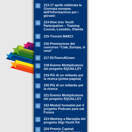
213-17 aprile celebrata la
Giornata europea
dell’informazione per i
giovani
214-Dive into Youth
Participation – Training
Course, Luesden, Olanda
215-Tirocini MAECI
216-Premiazione del
concorso “Ciak, Europa, si
vota”
217-EUTeens4Green
218-Evento Moltiplicatore
del progetto EQUALLEY
219-Più di un miliardo per
la ricerca (prima pagina)
220-Più di un miliardo per
la ricerca
221-Evento Moltiplicatore
del progetto EQUALLEY
222-Moduli formativi per il
progetto Podcast para um
Futuro
223-Meeting a Marsiglia del
progetto Digi-Youth Kit
224-Premio Capitali