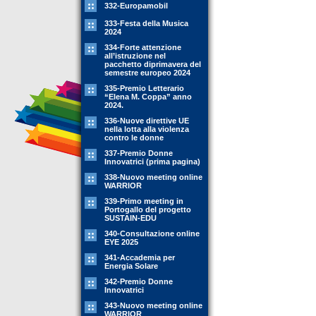
332-Europamobil
333-Festa della Musica
2024
334-Forte attenzione
all’istruzione nel
pacchetto diprimavera del
semestre europeo 2024
335-Premio Letterario
“Elena M. Coppa” anno
2024.
336-Nuove direttive UE
nella lotta alla violenza
contro le donne
337-Premio Donne
Innovatrici (prima pagina)
338-Nuovo meeting online
WARRIOR
339-Primo meeting in
Portogallo del progetto
SUSTAIN-EDU
340-Consultazione online
EYE 2025
341-Accademia per
Energia Solare
342-Premio Donne
Innovatrici
343-Nuovo meeting online
WARRIOR