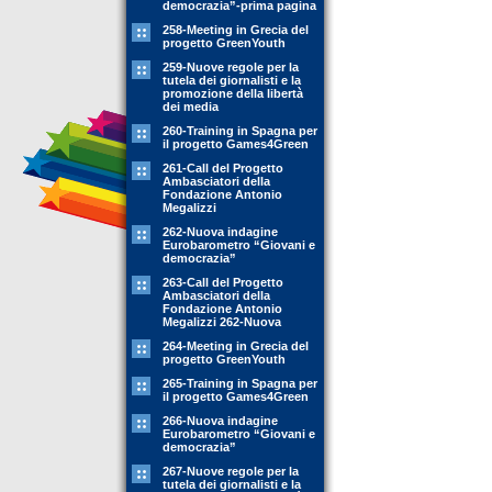
democrazia”-prima pagina
258-Meeting in Grecia del
progetto GreenYouth
259-Nuove regole per la
tutela dei giornalisti e la
promozione della libertà
dei media
260-Training in Spagna per
il progetto Games4Green
261-Call del Progetto
Ambasciatori della
Fondazione Antonio
Megalizzi
262-Nuova indagine
Eurobarometro “Giovani e
democrazia”
263-Call del Progetto
Ambasciatori della
Fondazione Antonio
Megalizzi 262-Nuova
264-Meeting in Grecia del
progetto GreenYouth
265-Training in Spagna per
il progetto Games4Green
266-Nuova indagine
Eurobarometro “Giovani e
democrazia”
267-Nuove regole per la
tutela dei giornalisti e la