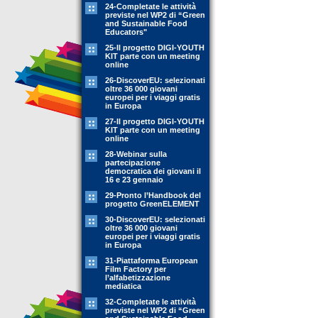
24-Completate le attività
previste nel WP2 di “Green
and Sustainable Food
Educators"
25-Il progetto DIGI-YOUTH
KIT parte con un meeting
online
26-DiscoverEU: selezionati
oltre 36 000 giovani
europei per i viaggi gratis
in Europa
27-Il progetto DIGI-YOUTH
KIT parte con un meeting
online
28-Webinar sulla
partecipazione
democratica dei giovani il
16 e 23 gennaio
29-Pronto l’Handbook del
progetto GreenELEMENT
30-DiscoverEU: selezionati
oltre 36 000 giovani
europei per i viaggi gratis
in Europa
31-Piattaforma European
Film Factory per
l’alfabetizzazione
mediatica
32-Completate le attività
previste nel WP2 di “Green