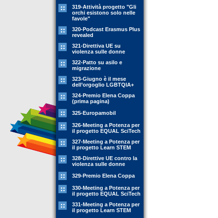
319-Attività progetto "Gli
orchi esistono solo nelle
favole"
320-Podcast Erasmus Plus
revealed
321-Direttiva UE su
violenza sulle donne
322-Patto su asilo e
migrazione
323-Giugno è il mese
dell’orgoglio LGBTQIA+
324-Premio Elena Coppa
(prima pagina)
325-Europamobil
326-Meeting a Potenza per
il progetto EQUAL SciTech
327-Meeting a Potenza per
il progetto Learn STEM
328-Direttive UE contro la
violenza sulle donne
329-Premio Elena Coppa
330-Meeting a Potenza per
il progetto EQUAL SciTech
331-Meeting a Potenza per
il progetto Learn STEM