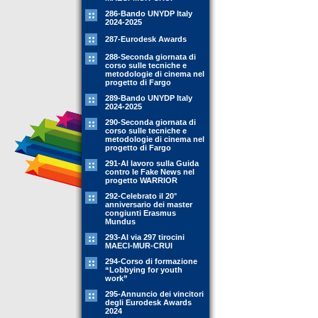
286-Bando UNYDP Italy
2024-2025
287-Eurodesk Awards
288-Seconda giornata di
corso sulle tecniche e
metodologie di cinema nel
progetto di Fargo
289-Bando UNYDP Italy
2024-2025
290-Seconda giornata di
corso sulle tecniche e
metodologie di cinema nel
progetto di Fargo
291-Al lavoro sulla Guida
contro le Fake News nel
progetto WARRIOR
292-Celebrato il 20°
anniversario dei master
congiunti Erasmus
Mundus
293-Al via 297 tirocini
MAECI-MUR-CRUI
294-Corso di formazione
“Lobbying for youth
work”
295-Annuncio dei vincitori
degli Eurodesk Awards
2024