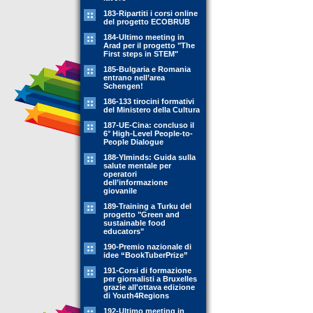
183-Ripartiti i corsi online
del progetto ECOBRUB
184-Ultimo meeting in
Arad per il progetto "The
First steps in STEM"
185-Bulgaria e Romania
entrano nell’area
Schengen!
186-133 tirocini formativi
del Ministero della Cultura
187-UE-Cina: concluso il
6° High-Level People-to-
People Dialogue
188-YIminds: Guida sulla
salute mentale per
operatori
dell’informazione
giovanile
189-Training a Turku del
progetto "Green and
sustainable food
educators"
190-Premio nazionale di
idee “BookTuberPrize”
191-Corsi di formazione
per giornalisti a Bruxelles
grazie all'ottava edizione
di Youth4Regions
192-Ultimo meeting in