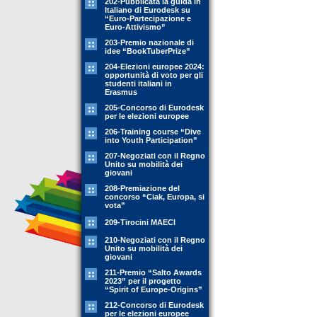
202-Pubblicata la guida in
Italiano di Eurodesk su
“Euro-Partecipazione e
Euro-Attivismo”
203-Premio nazionale di
idee “BookTuberPrize”
204-Elezioni europee 2024:
opportunità di voto per gli
studenti italiani in
Erasmus
205-Concorso di Eurodesk
per le elezioni europee
206-Training course “Dive
into Youth Participation”
207-Negoziati con il Regno
Unito su mobilità dei
giovani
208-Premiazione del
concorso “Ciak, Europa, si
vota”
209-Tirocini MAECI
210-Negoziati con il Regno
Unito su mobilità dei
giovani
211-Premio “Salto Awards
2023” per il progetto
“Spirit of Europe-Origins”
212-Concorso di Eurodesk
per le elezioni europee