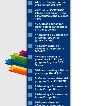
44-Le tre Capitali europee
della cultura del 2024
45-Contest IOCITENGO
2024 e Celebrazioni della
54ªGiornata Mondiale della
Terra
46-Aiuti agli agricoltori
ialiani colpiti da focolai di
infl uenza aviaria
47-Training a Bucarest per
la rete Europe Direct
(prima pagina)
48-3a newsletter ed
eBrochure del progetto
DIGI4YOU
49-Primo meeting in
presenza a Lublin per il
progetto Register BSS
Sector
50-Primo meeting a Tolosa
per il progetto YEAEU
51-Seconda newsletter del
progetto GreenELEMENT
52-Training a Bucarest per
la rete Europe Direct
53-Training a Bucarest per
la rete Europe Direct
54-3a newsletter ed
eBrochure del progetto