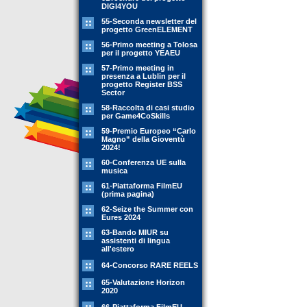
DIGI4YOU
55-Seconda newsletter del
progetto GreenELEMENT
56-Primo meeting a Tolosa
per il progetto YEAEU
57-Primo meeting in
presenza a Lublin per il
progetto Register BSS
Sector
58-Raccolta di casi studio
per Game4CoSkills
59-Premio Europeo “Carlo
Magno” della Gioventù
2024!
60-Conferenza UE sulla
musica
61-Piattaforma FilmEU
(prima pagina)
62-Seize the Summer con
Eures 2024
63-Bando MIUR su
assistenti di lingua
all'estero
64-Concorso RARE REELS
65-Valutazione Horizon
2020