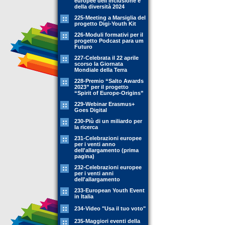
europee dell'inclusione e
della diversità 2024
225-Meeting a Marsiglia del
progetto Digi-Youth Kit
226-Moduli formativi per il
progetto Podcast para um
Futuro
227-Celebrata il 22 aprile
scorso la Giornata
Mondiale della Terra
228-Premio “Salto Awards
2023” per il progetto
“Spirit of Europe-Origins”
229-Webinar Erasmus+
Goes Digital
230-Più di un miliardo per
la ricerca
231-Celebrazioni europee
per i venti anno
dell'allargamento (prima
pagina)
232-Celebrazioni europee
per i venti anni
dell'allargamento
233-European Youth Event
in Italia
234-Video "Usa il tuo voto"
235-Maggiori eventi della