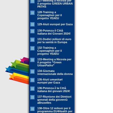
127-Meeting a Nicosia per
il progetto GREEN URBAN
PATHS
128-Training a
Copenaghen per il
progetto YEAEU
129-Aiuti europei per Gaza
130-Potenza è Città
italiana dei Giovani 2024!
131-Dodici milioni di euro
per la sanità in Europa
132-Training a
Copenaghen per il
progetto YEAEU
133-Meeting a Nicosia per
il progetto “Green
UrbanPaths”
134-Giornata
internazionale della donna
135-Aiuti umanitari
europei per Gaza
136-Potenza è la Città
italiana dei giovani 2024!
137-Riunione dei Direttori
generali della gioventù
aBruxelles
138-Oltre 12 milioni per il
programma EU4Health per