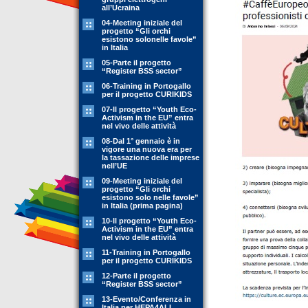
all’Ucraina
04-Meeting iniziale del
progetto “Gli orchi
esistono solonelle favole”
in Italia
05-Parte il progetto
“Register BSS sector”
06-Training in Portogallo
per il progetto CURIKIDS
07-Il progetto “Youth Eco-
Activism in the EU” entra
nel vivo delle attività
08-Dal 1° gennaio è in
vigore una nuova era per
la tassazione delle imprese
nell’UE
09-Meeting iniziale del
progetto “Gli orchi
esistono solo nelle favole”
in Italia (prima pagina)
10-Il progetto “Youth Eco-
Activism in the EU” entra
nel vivo delle attività
11-Training in Portogallo
per il progetto CURIKIDS
12-Parte il progetto
“Register BSS sector”
13-Evento/Conferenza in
Italia per HEPA4ALL