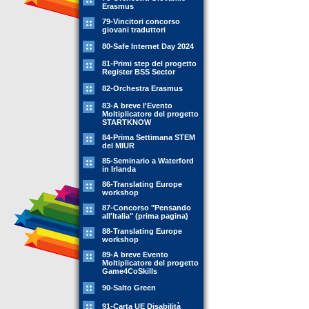
Erasmus
79-Vincitori concorso
giovani traduttori
80-Safe Internet Day 2024
81-Primi step del progetto
Register BSS Sector
82-Orchestra Erasmus
83-A breve l'Evento
Moltiplicatore del progetto
STARTKNOW
84-Prima Settimana STEM
del MIUR
85-Seminario a Waterford
in Irlanda
86-Translating Europe
workshop
87-Concorso "Pensando
all'Italia" (prima pagina)
88-Translating Europe
workshop
89-A breve Evento
Moltiplicatore del progetto
Game4CoSkills
90-Salto Green
91-Carta UE Disabilità