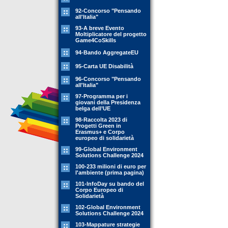
92-Concorso "Pensando
all'Italia"
93-A breve Evento
Moltiplicatore del progetto
Game4CoSkills
94-Bando AggregateEU
95-Carta UE Disabilità
96-Concorso "Pensando
all'Italia"
97-Programma per i
giovani della Presidenza
belga dell’UE
98-Raccolta 2023 di
Progetti Green in
Erasmus+ e Corpo
europeo di solidarietà
99-Global Environment
Solutions Challenge 2024
100-233 milioni di euro per
l'ambiente (prima pagina)
101-InfoDay su bando del
Corpo Europeo di
Solidarietà
102-Global Environment
Solutions Challenge 2024
103-Mappature strategie