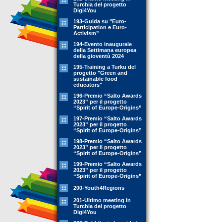
Turchia del progetto
Digi4You
193-Guida su "Euro-
Participation e Euro-
Activism”
194-Evento inaugurale
della Settimana europea
della gioventù 2024
195-Training a Turku del
progetto "Green and
sustainable food
educators"
196-Premio “Salto Awards
2023” per il progetto
“Spirit of Europe-Origins”
197-Premio “Salto Awards
2023” per il progetto
“Spirit of Europe-Origins”
198-Premio “Salto Awards
2023” per il progetto
“Spirit of Europe-Origins”
199-Premio “Salto Awards
2023” per il progetto
“Spirit of Europe-Origins”
200-Youth4Regions
201-Ultimo meeting in
Turchia del progetto
Digi4You