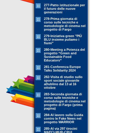
277-Patto istituzionale per
il futuro delle nuove
generazioni
278-Prima giornata di
corso sulle tecniche e
metodologie di cinema nel
progetto di Fargo
279-Iniziativa green "PIÙ
BLU insieme puliamo i
fiumi"
280-Meeting a Potenza del
progetto “Green and
Sustainable Food
Educators”
281-Conferenza Europe
Talks Solidarity 2024
282-Visita di studio sullo
sport sociale giovanile
aDublino dal 13 al 16
ottobre
283-Seconda giornata di
corso sulle tecniche e
metodologie di cinema nel
progetto di Fargo (prima
pagina)
284-Al lavoro sulla Guida
contro le Fake News nel
progetto WARRIOR
285-Al via 297 tirocini
MAECI-MUR-CRUI