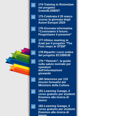
174-Training in Rotterdam
nel progetto
GreenELEMENT
175-Celebrata il 25 marzo
scorso la giornata degli
Autori Europei 2024
176-Giornata informativa
“Costruiamo il futuro.
Progettiamo il presente”
177-Ultimo meeting in
Arad per il progetto "The
First steps in STEM"
178-Ripartiti i corsi online
del progetto ECOBRUB
179-“YIminds”, la guida
sulla salute mentale per
operatori
dell’informazione
giovanile
180-Selezione per 133
tirocini formativi del
Ministero della Cultura
181-Learning Garage, il
corso gratuito per studenti
Erasmus alla ricerca di
lavoro
182-Learning Garage, il
corso gratuito per studenti
Erasmus alla ricerca di
lavoro