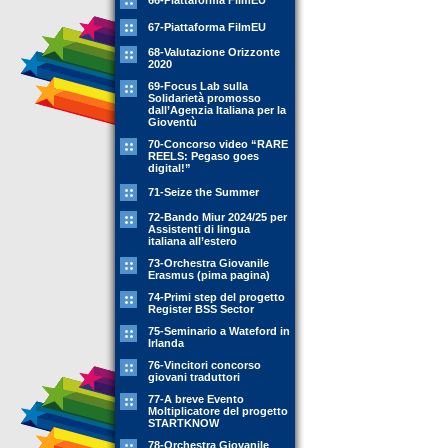
66-Piattaforma FilmEU
67-Piattaforma FilmEU
68-Valutazione Orizzonte
2020
69-Focus Lab sulla
Solidarietà promosso
dall’Agenzia Italiana per la
Gioventù
70-Concorso video “RARE
REELS: Pegaso goes
digital!”
71-Seize the Summer
72-Bando Miur 2024/25 per
Assistenti di lingua
italiana all’estero
73-Orchestra Giovanile
Erasmus (pima pagina)
74-Primi step del progetto
Register BSS Sector
75-Seminario a Wateford in
Irlanda
76-Vincitori concorso
giovani traduttori
77-A breve Evento
Moltiplicatore del progetto
STARTKNOW
78-Orchestra Giovanile