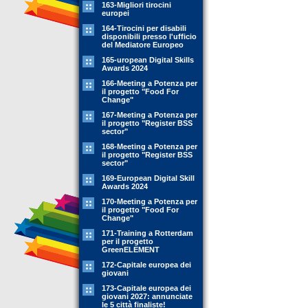
163-Migliori tirocini
europei
164-Tirocini per disabili
disponibili presso l'ufficio
del Mediatore Europeo
165-uropean Digital Skills
Awards 2024
166-Meeting a Potenza per
il progetto "Food For
Change"
167-Meeting a Potenza per
il progetto "Register BSS
sector"
168-Meeting a Potenza per
il progetto "Register BSS
sector"
169-European Digital Skill
Awards 2024
170-Meeting a Potenza per
il progetto "Food For
Change"
171-Training a Rotterdam
per il progetto
GreenELEMENT
172-Capitale europea dei
giovani
173-Capitale europea dei
giovani 2027: annunciate
le 5 città finaliste!