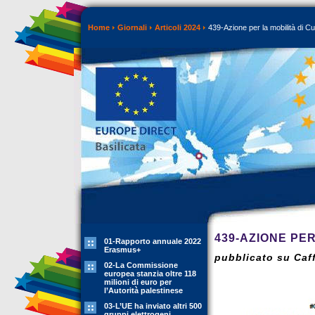
Home
Giornali
Articoli 2024
439-Azione per la mobilità di C
439-AZIONE PE
01-Rapporto annuale 2022
Erasmus+
pubblicato su Caff
02-La Commissione
europea stanzia oltre 118
milioni di euro per
l’Autorità palestinese
03-L’UE ha inviato altri 500
gruppi elettrogeni