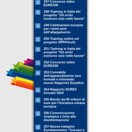
247-Concorso video
EURES30
248-Training in Italia del
progetto "Gli orchi
esistono solo nelle favole"
249-Celebrazioni europee
per i venti anni
dell'allargamento
250-Training online nel
progetto VRP4Youth
251-Training in Italia del
progetto "Gli orchi
esistono solo nelle favole"
252-Concorso video
EURES30
253-Convalida
dell’apprendimento non
formale e informale:
nuovo Rapporto Eurydice
254-Rapporto EURES
Giovani 2024
255-Bando da 90 milioni di
euro per l'iniziativa urbana
europea
256-Comunicazione
strategica e lotta alla
disinformazione
257-Nuova indagine
Eurobarometro “Giovani e