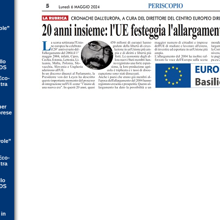
ole”
llo
IDS
Eco-
tra
per
prese
vole”
Eco-
tra
llo
IDS
 in