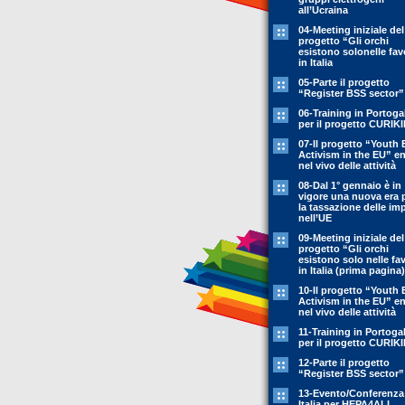
all’Ucraina
04-Meeting iniziale del
progetto “Gli orchi
esistono solonelle fav
in Italia
05-Parte il progetto
“Register BSS sector”
06-Training in Portoga
per il progetto CURIK
07-Il progetto “Youth 
Activism in the EU” en
nel vivo delle attività
08-Dal 1° gennaio è in
vigore una nuova era 
la tassazione delle im
nell’UE
09-Meeting iniziale del
progetto “Gli orchi
esistono solo nelle fa
in Italia (prima pagina)
10-Il progetto “Youth 
Activism in the EU” en
nel vivo delle attività
11-Training in Portoga
per il progetto CURIK
12-Parte il progetto
“Register BSS sector”
13-Evento/Conferenza
Italia per HEPA4ALL