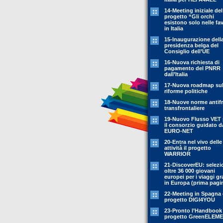
14-Meeting iniziale del
progetto “Gli orchi
esistono solo nelle fa
in Italia
15-Inaugurazione dell
presidenza belga del
Consiglio dell’UE
16-Nuova richiesta di
pagamento del PNRR
dall’Italia
17-Nuova roadmap sul
riforme politiche
18-Nuove norme antif
transfrontaliere
19-Nuovo Flusso VET 
il consorzio guidato d
EURO-NET
20-Entra nel vivo delle
attività il progetto
WARRIOR
21-DiscoverEU: selezi
oltre 36 000 giovani
europei per i viaggi gr
in Europa (prima pagi
22-Meeting in Spagna 
progetto DIGI4YOU
23-Pronto l’Handbook
progetto GreenELEM