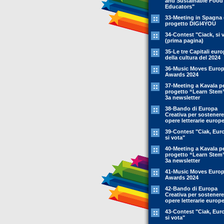
and Sustainable Food
Educators"
33-Meeting in Spagna 
progetto DIGI4YOU
34-Contest "Ciack, si 
(prima pagina)
35-Le tre Capitali eur
della cultura del 2024
36-Music Moves Euro
Awards 2024
37-Meeting a Kavala pe
progetto “Learn Stem
3a newsletter
38-Bando di Europa
Creativa per sostenere
opere letterarie europ
39-Contest "Ciak, Eur
si vota"
40-Meeting a Kavala pe
progetto “Learn Stem
3a newsletter
41-Music Moves Euro
Awards 2024
42-Bando di Europa
Creativa per sostenere
opere letterarie europ
43-Contest "Ciak, Eur
si vota"