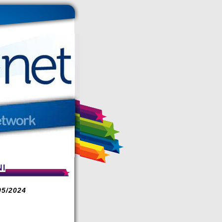
NI
5/2024