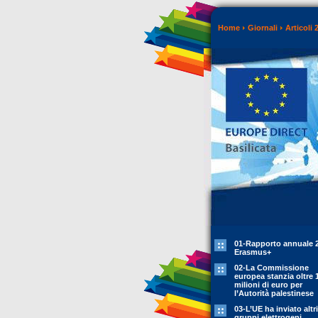
Home
Giornali
Articoli 
01-Rapporto annuale 
Erasmus+
02-La Commissione
europea stanzia oltre 
milioni di euro per
l’Autorità palestinese
03-L’UE ha inviato altr
gruppi elettrogeni