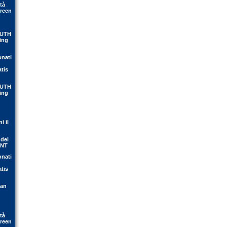
tà
Green
OUTH
ing
onati
atis
OUTH
ing
i il
 del
ENT
onati
atis
ean
tà
Green