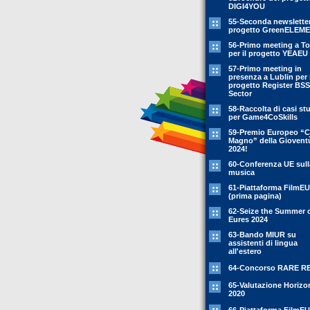
DIGI4YOU
55-Seconda newsletter
progetto GreenELEM
56-Primo meeting a To
per il progetto YEAEU
57-Primo meeting in
presenza a Lublin per i
progetto Register BSS
Sector
58-Raccolta di casi st
per Game4CoSkills
59-Premio Europeo “C
Magno” della Giovent
2024!
60-Conferenza UE sull
musica
61-Piattaforma FilmEU
(prima pagina)
62-Seize the Summer 
Eures 2024
63-Bando MIUR su
assistenti di lingua
all'estero
64-Concorso RARE R
65-Valutazione Horizo
2020