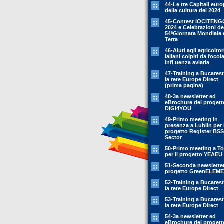
44-Le tre Capitali eur
della cultura del 2024
45-Contest IOCITENG
2024 e Celebrazioni de
54ªGiornata Mondiale 
Terra
46-Aiuti agli agricoltor
ialiani colpiti da focola
infl uenza aviaria
47-Training a Bucarest
la rete Europe Direct
(prima pagina)
48-3a newsletter ed
eBrochure del progett
DIGI4YOU
49-Primo meeting in
presenza a Lublin per i
progetto Register BSS
Sector
50-Primo meeting a To
per il progetto YEAEU
51-Seconda newsletter
progetto GreenELEM
52-Training a Bucarest
la rete Europe Direct
53-Training a Bucarest
la rete Europe Direct
54-3a newsletter ed
eBrochure del progett