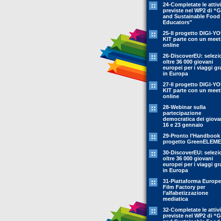
24-Completate le attivi
previste nel WP2 di “
and Sustainable Food
Educators"
25-Il progetto DIGI-Y
KIT parte con un meet
online
26-DiscoverEU: selezi
oltre 36 000 giovani
europei per i viaggi gr
in Europa
27-Il progetto DIGI-Y
KIT parte con un meet
online
28-Webinar sulla
partecipazione
democratica dei giovan
16 e 23 gennaio
29-Pronto l’Handbook
progetto GreenELEM
30-DiscoverEU: selezi
oltre 36 000 giovani
europei per i viaggi gr
in Europa
31-Piattaforma Europ
Film Factory per
l’alfabetizzazione
mediatica
32-Completate le attivi
previste nel WP2 di “