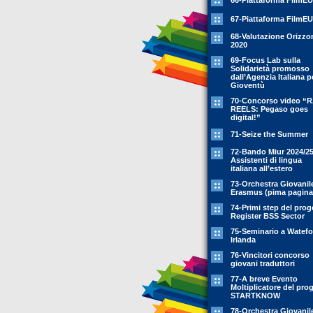
66-Piattaforma FilmEU
67-Piattaforma FilmEU
68-Valutazione Orizzo
2020
69-Focus Lab sulla
Solidarietà promosso
dall’Agenzia Italiana p
Gioventù
70-Concorso video “
REELS: Pegaso goes
digital!”
71-Seize the Summer
72-Bando Miur 2024/25
Assistenti di lingua
italiana all’estero
73-Orchestra Giovanil
Erasmus (pima pagina
74-Primi step del prog
Register BSS Sector
75-Seminario a Watefo
Irlanda
76-Vincitori concorso
giovani traduttori
77-A breve Evento
Moltiplicatore del pro
STARTKNOW
78-Orchestra Giovanil