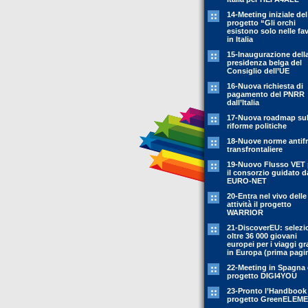
14-Meeting iniziale del
progetto “Gli orchi
esistono solo nelle fa
in Italia
15-Inaugurazione dell
presidenza belga del
Consiglio dell’UE
16-Nuova richiesta di
pagamento del PNRR
dall’Italia
17-Nuova roadmap sul
riforme politiche
18-Nuove norme antif
transfrontaliere
19-Nuovo Flusso VET 
il consorzio guidato d
EURO-NET
20-Entra nel vivo delle
attività il progetto
WARRIOR
21-DiscoverEU: selezi
oltre 36 000 giovani
europei per i viaggi gr
in Europa (prima pagi
22-Meeting in Spagna 
progetto DIGI4YOU
23-Pronto l’Handbook
progetto GreenELEM