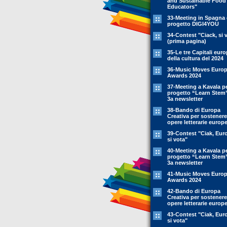
and Sustainable Food
Educators"
33-Meeting in Spagna 
progetto DIGI4YOU
34-Contest "Ciack, si 
(prima pagina)
35-Le tre Capitali eur
della cultura del 2024
36-Music Moves Euro
Awards 2024
37-Meeting a Kavala pe
progetto “Learn Stem
3a newsletter
38-Bando di Europa
Creativa per sostenere
opere letterarie europ
39-Contest "Ciak, Eur
si vota"
40-Meeting a Kavala pe
progetto “Learn Stem
3a newsletter
41-Music Moves Euro
Awards 2024
42-Bando di Europa
Creativa per sostenere
opere letterarie europ
43-Contest "Ciak, Eur
si vota"