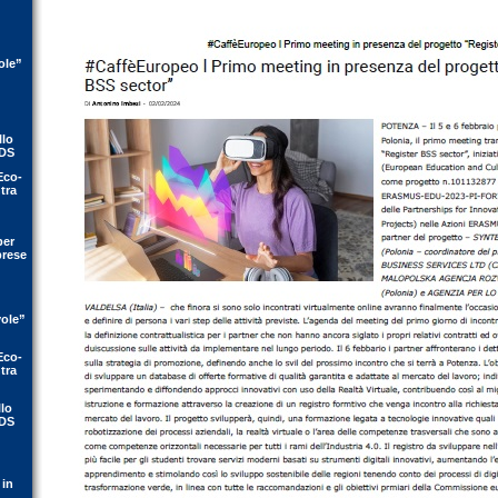
ole”
llo
IDS
Eco-
tra
per
prese
vole”
Eco-
tra
llo
IDS
 in