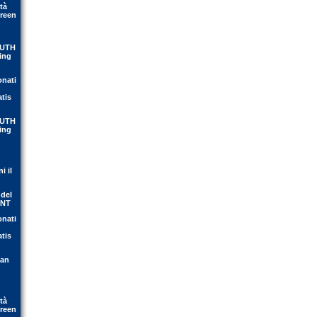
tà
Green
OUTH
ing
onati
atis
OUTH
ing
i il
 del
ENT
onati
atis
ean
tà
Green