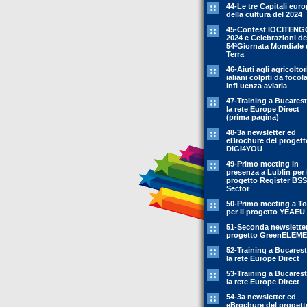
44-Le tre Capitali eur
della cultura del 2024
45-Contest IOCITENG
2024 e Celebrazioni de
54ªGiornata Mondiale 
Terra
46-Aiuti agli agricoltor
ialiani colpiti da focola
infl uenza aviaria
47-Training a Bucarest
la rete Europe Direct
(prima pagina)
48-3a newsletter ed
eBrochure del progett
DIGI4YOU
49-Primo meeting in
presenza a Lublin per i
progetto Register BSS
Sector
50-Primo meeting a To
per il progetto YEAEU
51-Seconda newsletter
progetto GreenELEM
52-Training a Bucarest
la rete Europe Direct
53-Training a Bucarest
la rete Europe Direct
54-3a newsletter ed
eBrochure del progett