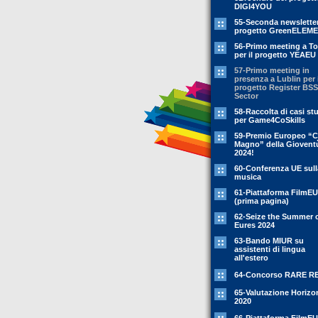
DIGI4YOU
55-Seconda newsletter
progetto GreenELEM
56-Primo meeting a To
per il progetto YEAEU
57-Primo meeting in
presenza a Lublin per i
progetto Register BSS
Sector
58-Raccolta di casi st
per Game4CoSkills
59-Premio Europeo “C
Magno” della Giovent
2024!
60-Conferenza UE sull
musica
61-Piattaforma FilmEU
(prima pagina)
62-Seize the Summer 
Eures 2024
63-Bando MIUR su
assistenti di lingua
all'estero
64-Concorso RARE R
65-Valutazione Horizo
2020