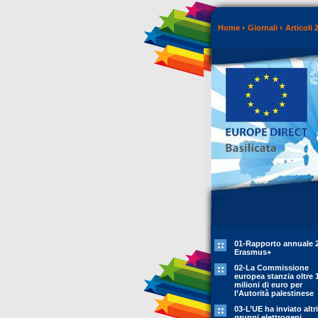
Home
Giornali
Articoli 
01-Rapporto annuale 
Erasmus+
02-La Commissione
europea stanzia oltre 
milioni di euro per
l’Autorità palestinese
03-L’UE ha inviato altr
gruppi elettrogeni