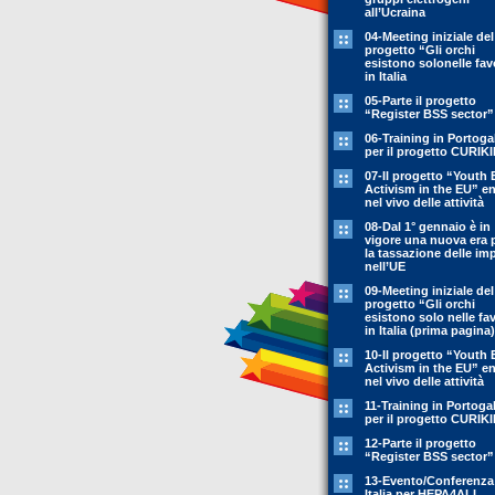
all’Ucraina
04-Meeting iniziale del
progetto “Gli orchi
esistono solonelle fav
in Italia
05-Parte il progetto
“Register BSS sector”
06-Training in Portoga
per il progetto CURIK
07-Il progetto “Youth 
Activism in the EU” en
nel vivo delle attività
08-Dal 1° gennaio è in
vigore una nuova era 
la tassazione delle im
nell’UE
09-Meeting iniziale del
progetto “Gli orchi
esistono solo nelle fa
in Italia (prima pagina)
10-Il progetto “Youth 
Activism in the EU” en
nel vivo delle attività
11-Training in Portoga
per il progetto CURIK
12-Parte il progetto
“Register BSS sector”
13-Evento/Conferenza
Italia per HEPA4ALL