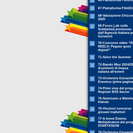
66-Piattaforma FilmEU
67-Piattaforma FilmEU
68-Valutazione Orizzo
2020
69-Focus Lab sulla
Solidarietà promosso
dall’Agenzia Italiana p
Gioventù
70-Concorso video “
REELS: Pegaso goes
digital!”
71-Seize the Summer
72-Bando Miur 2024/25
Assistenti di lingua
italiana all’estero
73-Orchestra Giovanil
Erasmus (pima pagina
74-Primi step del prog
Register BSS Sector
75-Seminario a Watefo
Irlanda
76-Vincitori concorso
giovani traduttori
77-A breve Evento
Moltiplicatore del pro
STARTKNOW
78-Orchestra Giovanil