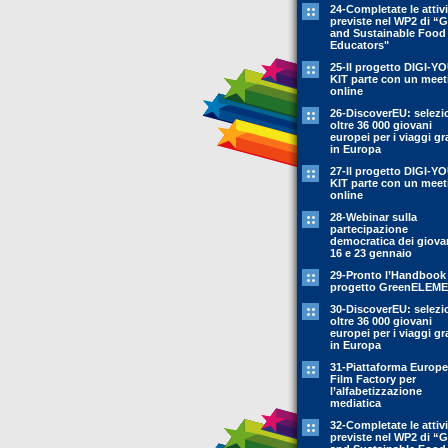
24-Completate le attivi
previste nel WP2 di “
and Sustainable Food
Educators"
25-Il progetto DIGI-Y
KIT parte con un meet
online
26-DiscoverEU: selezi
oltre 36 000 giovani
europei per i viaggi gr
in Europa
27-Il progetto DIGI-Y
KIT parte con un meet
online
28-Webinar sulla
partecipazione
democratica dei giovan
16 e 23 gennaio
29-Pronto l’Handbook
progetto GreenELEM
30-DiscoverEU: selezi
oltre 36 000 giovani
europei per i viaggi gr
in Europa
31-Piattaforma Europ
Film Factory per
l’alfabetizzazione
mediatica
32-Completate le attivi
previste nel WP2 di “