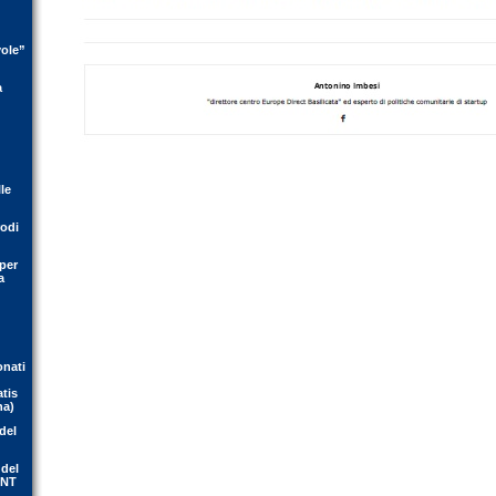
vole”
a
le
rodi
per
a
onati
atis
na)
del
 del
ENT