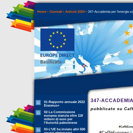
Home
Giornali
Articoli 2024
347-Accademia per l’energia so
347-ACCADEMIA
01-Rapporto annuale 2022
Erasmus+
pubblicato su Caff
02-La Commissione
europea stanzia oltre 118
milioni di euro per
l’Autorità palestinese
03-L’UE ha inviato altri 500
gruppi elettrogeni