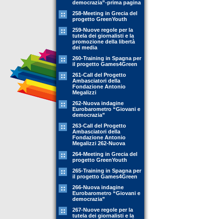
democrazia”-prima pagina
258-Meeting in Grecia del
progetto GreenYouth
259-Nuove regole per la
tutela dei giornalisti e la
promozione della libertà
dei media
260-Training in Spagna per
il progetto Games4Green
261-Call del Progetto
Ambasciatori della
Fondazione Antonio
Megalizzi
262-Nuova indagine
Eurobarometro “Giovani e
democrazia”
263-Call del Progetto
Ambasciatori della
Fondazione Antonio
Megalizzi 262-Nuova
264-Meeting in Grecia del
progetto GreenYouth
265-Training in Spagna per
il progetto Games4Green
266-Nuova indagine
Eurobarometro “Giovani e
democrazia”
267-Nuove regole per la
tutela dei giornalisti e la