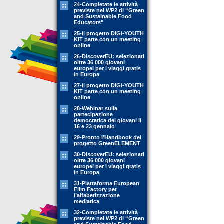
24-Completate le attività
previste nel WP2 di “Green
and Sustainable Food
Educators"
25-Il progetto DIGI-YOUTH
KIT parte con un meeting
online
26-DiscoverEU: selezionati
oltre 36 000 giovani
europei per i viaggi gratis
in Europa
27-Il progetto DIGI-YOUTH
KIT parte con un meeting
online
28-Webinar sulla
partecipazione
democratica dei giovani il
16 e 23 gennaio
29-Pronto l’Handbook del
progetto GreenELEMENT
30-DiscoverEU: selezionati
oltre 36 000 giovani
europei per i viaggi gratis
in Europa
31-Piattaforma European
Film Factory per
l’alfabetizzazione
mediatica
32-Completate le attività
previste nel WP2 di “Green