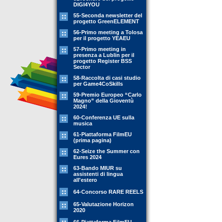
DIGI4YOU
55-Seconda newsletter del
progetto GreenELEMENT
56-Primo meeting a Tolosa
per il progetto YEAEU
57-Primo meeting in
presenza a Lublin per il
progetto Register BSS
Sector
58-Raccolta di casi studio
per Game4CoSkills
59-Premio Europeo “Carlo
Magno” della Gioventù
2024!
60-Conferenza UE sulla
musica
61-Piattaforma FilmEU
(prima pagina)
62-Seize the Summer con
Eures 2024
63-Bando MIUR su
assistenti di lingua
all'estero
64-Concorso RARE REELS
65-Valutazione Horizon
2020