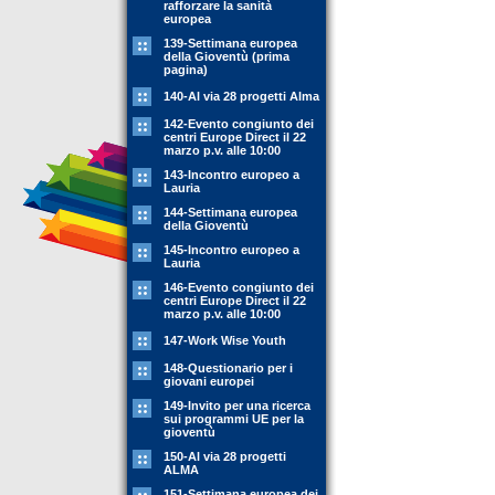
rafforzare la sanità
europea
139-Settimana europea
della Gioventù (prima
pagina)
140-Al via 28 progetti Alma
142-Evento congiunto dei
centri Europe Direct il 22
marzo p.v. alle 10:00
143-Incontro europeo a
Lauria
144-Settimana europea
della Gioventù
145-Incontro europeo a
Lauria
146-Evento congiunto dei
centri Europe Direct il 22
marzo p.v. alle 10:00
147-Work Wise Youth
148-Questionario per i
giovani europei
149-Invito per una ricerca
sui programmi UE per la
gioventù
150-Al via 28 progetti
ALMA
151-Settimana europea dei