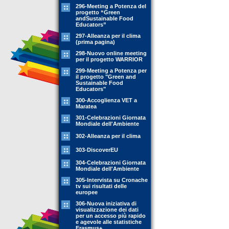
296-Meeting a Potenza del
progetto “Green
andSustainable Food
Educators”
297-Alleanza per il clima
(prima pagina)
298-Nuovo online meeting
per il progetto WARRIOR
299-Meeting a Potenza per
il progetto "Green and
Sustainable Food
Educators"
300-Accoglienza VET a
Maratea
301-Celebrazioni Giornata
Mondiale dell'Ambiente
302-Alleanza per il clima
303-DiscoverEU
304-Celebrazioni Giornata
Mondiale dell'Ambiente
305-Intervista su Cronache
tv sui risultati delle
europee
306-Nuova iniziativa di
visualizzazione dei dati
per un accesso più rapido
e agevole alle statistiche
Erasmus+