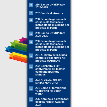
286-Bando UNYDP Italy
2024-2025
287-Eurodesk Awards
288-Seconda giornata di
corso sulle tecniche e
metodologie di cinema nel
progetto di Fargo
289-Bando UNYDP Italy
2024-2025
290-Seconda giornata di
corso sulle tecniche e
metodologie di cinema nel
progetto di Fargo
291-Al lavoro sulla Guida
contro le Fake News nel
progetto WARRIOR
292-Celebrato il 20°
anniversario dei master
congiunti Erasmus
Mundus
293-Al via 297 tirocini
MAECI-MUR-CRUI
294-Corso di formazione
“Lobbying for youth
work”
295-Annuncio dei vincitori
degli Eurodesk Awards
2024