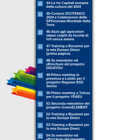
44-Le tre Capitali europee
della cultura del 2024
45-Contest IOCITENGO
2024 e Celebrazioni della
54ªGiornata Mondiale della
Terra
46-Aiuti agli agricoltori
ialiani colpiti da focolai di
infl uenza aviaria
47-Training a Bucarest per
la rete Europe Direct
(prima pagina)
48-3a newsletter ed
eBrochure del progetto
DIGI4YOU
49-Primo meeting in
presenza a Lublin per il
progetto Register BSS
Sector
50-Primo meeting a Tolosa
per il progetto YEAEU
51-Seconda newsletter del
progetto GreenELEMENT
52-Training a Bucarest per
la rete Europe Direct
53-Training a Bucarest per
la rete Europe Direct
54-3a newsletter ed
eBrochure del progetto