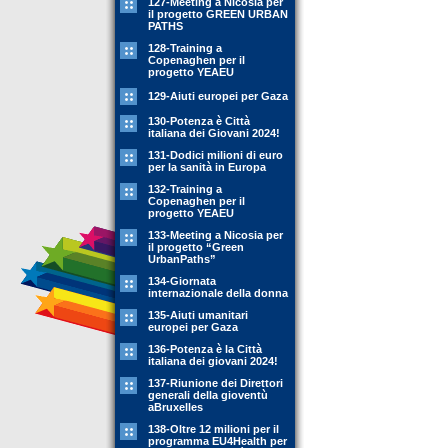
127-Meeting a Nicosia per
il progetto GREEN URBAN
PATHS
128-Training a
Copenaghen per il
progetto YEAEU
129-Aiuti europei per Gaza
130-Potenza è Città
italiana dei Giovani 2024!
131-Dodici milioni di euro
per la sanità in Europa
132-Training a
Copenaghen per il
progetto YEAEU
133-Meeting a Nicosia per
il progetto “Green
UrbanPaths”
134-Giornata
internazionale della donna
135-Aiuti umanitari
europei per Gaza
136-Potenza è la Città
italiana dei giovani 2024!
137-Riunione dei Direttori
generali della gioventù
aBruxelles
138-Oltre 12 milioni per il
programma EU4Health per