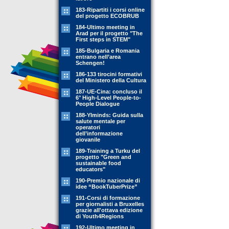
183-Ripartiti i corsi online
del progetto ECOBRUB
184-Ultimo meeting in
Arad per il progetto "The
First steps in STEM"
185-Bulgaria e Romania
entrano nell’area
Schengen!
186-133 tirocini formativi
del Ministero della Cultura
187-UE-Cina: concluso il
6° High-Level People-to-
People Dialogue
188-YIminds: Guida sulla
salute mentale per
operatori
dell’informazione
giovanile
189-Training a Turku del
progetto "Green and
sustainable food
educators"
190-Premio nazionale di
idee “BookTuberPrize”
191-Corsi di formazione
per giornalisti a Bruxelles
grazie all'ottava edizione
di Youth4Regions
192-Ultimo meeting in