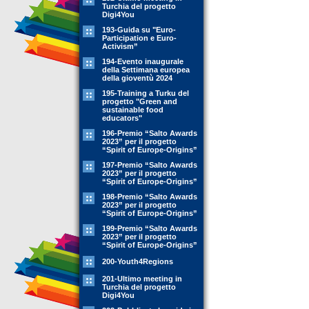
Turchia del progetto
Digi4You
193-Guida su "Euro-
Participation e Euro-
Activism”
194-Evento inaugurale
della Settimana europea
della gioventù 2024
195-Training a Turku del
progetto "Green and
sustainable food
educators"
196-Premio “Salto Awards
2023” per il progetto
“Spirit of Europe-Origins”
197-Premio “Salto Awards
2023” per il progetto
“Spirit of Europe-Origins”
198-Premio “Salto Awards
2023” per il progetto
“Spirit of Europe-Origins”
199-Premio “Salto Awards
2023” per il progetto
“Spirit of Europe-Origins”
200-Youth4Regions
201-Ultimo meeting in
Turchia del progetto
Digi4You