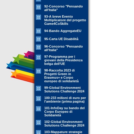
92-Concorso "Pensando
all'Italia"
93-A breve Evento
Moltiplicatore del progetto
Game4CoSkills
94-Bando AggregateEU
95-Carta UE Disabilità
96-Concorso "Pensando
all'Italia"
97-Programma per i
giovani della Presidenza
belga dell’UE
98-Raccolta 2023 di
Progetti Green in
Erasmus+ e Corpo
europeo di solidarietà
99-Global Environment
Solutions Challenge 2024
100-233 milioni di euro per
l'ambiente (prima pagina)
101-InfoDay su bando del
Corpo Europeo di
Solidarietà
102-Global Environment
Solutions Challenge 2024
103-Mappature strategie