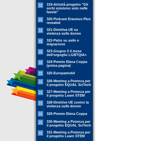
319-Attività progetto "Gli
orchi esistono solo nelle
favole"
320-Podcast Erasmus Plus
revealed
321-Direttiva UE su
violenza sulle donne
322-Patto su asilo e
migrazione
323-Giugno è il mese
dell’orgoglio LGBTQIA+
324-Premio Elena Coppa
(prima pagina)
325-Europamobil
326-Meeting a Potenza per
il progetto EQUAL SciTech
327-Meeting a Potenza per
il progetto Learn STEM
328-Direttive UE contro la
violenza sulle donne
329-Premio Elena Coppa
330-Meeting a Potenza per
il progetto EQUAL SciTech
331-Meeting a Potenza per
il progetto Learn STEM