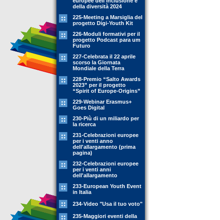
europee dell'inclusione e
della diversità 2024
225-Meeting a Marsiglia del
progetto Digi-Youth Kit
226-Moduli formativi per il
progetto Podcast para um
Futuro
227-Celebrata il 22 aprile
scorso la Giornata
Mondiale della Terra
228-Premio “Salto Awards
2023” per il progetto
“Spirit of Europe-Origins”
229-Webinar Erasmus+
Goes Digital
230-Più di un miliardo per
la ricerca
231-Celebrazioni europee
per i venti anno
dell'allargamento (prima
pagina)
232-Celebrazioni europee
per i venti anni
dell'allargamento
233-European Youth Event
in Italia
234-Video "Usa il tuo voto"
235-Maggiori eventi della