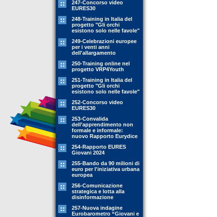
247-Concorso video
EURES30
248-Training in Italia del
progetto "Gli orchi
esistono solo nelle favole"
249-Celebrazioni europee
per i venti anni
dell'allargamento
250-Training online nel
progetto VRP4Youth
251-Training in Italia del
progetto "Gli orchi
esistono solo nelle favole"
252-Concorso video
EURES30
253-Convalida
dell’apprendimento non
formale e informale:
nuovo Rapporto Eurydice
254-Rapporto EURES
Giovani 2024
255-Bando da 90 milioni di
euro per l'iniziativa urbana
europea
256-Comunicazione
strategica e lotta alla
disinformazione
257-Nuova indagine
Eurobarometro “Giovani e