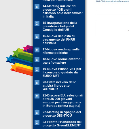
14-Meeting iniziale del
progetto “Gli orchi
esistono solo nelle favole”
in Italia
15-Inaugurazione della
presidenza belga del
Consiglio dell’UE
16-Nuova richiesta di
pagamento del PNRR
dall’Italia
17-Nuova roadmap sulle
riforme politiche
18-Nuove norme antifrodi
transfrontaliere
19-Nuovo Flusso VET per
il consorzio guidato da
EURO-NET
20-Entra nel vivo delle
attività il progetto
WARRIOR
21-DiscoverEU: selezionati
oltre 36 000 giovani
europei per i viaggi gratis
in Europa (prima pagina)
22-Meeting in Spagna del
progetto DIGI4YOU
23-Pronto l’Handbook del
progetto GreenELEMENT