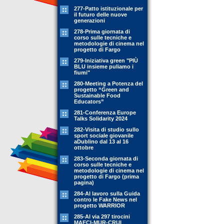
277-Patto istituzionale per
il futuro delle nuove
generazioni
278-Prima giornata di
corso sulle tecniche e
metodologie di cinema nel
progetto di Fargo
279-Iniziativa green "PIÙ
BLU insieme puliamo i
fiumi"
280-Meeting a Potenza del
progetto “Green and
Sustainable Food
Educators”
281-Conferenza Europe
Talks Solidarity 2024
282-Visita di studio sullo
sport sociale giovanile
aDublino dal 13 al 16
ottobre
283-Seconda giornata di
corso sulle tecniche e
metodologie di cinema nel
progetto di Fargo (prima
pagina)
284-Al lavoro sulla Guida
contro le Fake News nel
progetto WARRIOR
285-Al via 297 tirocini
MAECI-MUR-CRUI