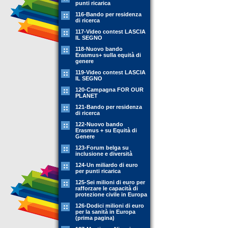
punti ricarica
116-Bando per residenza
di ricerca
117-Video contest LASCIA
IL SEGNO
118-Nuovo bando
Erasmus+ sulla equità di
genere
119-Video contest LASCIA
IL SEGNO
120-Campagna FOR OUR
PLANET
121-Bando per residenza
di ricerca
122-Nuovo bando
Erasmus + su Equità di
Genere
123-Forum belga su
inclusione e diversità
124-Un miliardo di euro
per punti ricarica
125-Sei milioni di euro per
rafforzare le capacità di
protezione civile in Europa
126-Dodici milioni di euro
per la sanità in Europa
(prima pagina)