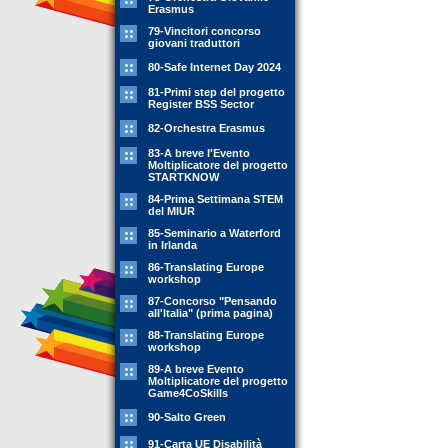
Erasmus
79-Vincitori concorso
giovani traduttori
80-Safe Internet Day 2024
81-Primi step del progetto
Register BSS Sector
82-Orchestra Erasmus
83-A breve l'Evento
Moltiplicatore del progetto
STARTKNOW
84-Prima Settimana STEM
del MIUR
85-Seminario a Waterford
in Irlanda
86-Translating Europe
workshop
87-Concorso "Pensando
all'Italia" (prima pagina)
88-Translating Europe
workshop
89-A breve Evento
Moltiplicatore del progetto
Game4CoSkills
90-Salto Green
91-Carta UE Disabilità