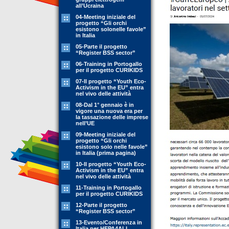
all’Ucraina
04-Meeting iniziale del
progetto “Gli orchi
esistono solonelle favole”
in Italia
05-Parte il progetto
“Register BSS sector”
06-Training in Portogallo
per il progetto CURIKIDS
07-Il progetto “Youth Eco-
Activism in the EU” entra
nel vivo delle attività
08-Dal 1° gennaio è in
vigore una nuova era per
la tassazione delle imprese
nell’UE
09-Meeting iniziale del
progetto “Gli orchi
esistono solo nelle favole”
in Italia (prima pagina)
10-Il progetto “Youth Eco-
Activism in the EU” entra
nel vivo delle attività
11-Training in Portogallo
per il progetto CURIKIDS
12-Parte il progetto
“Register BSS sector”
13-Evento/Conferenza in
Italia per HEPA4ALL