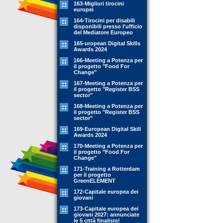
163-Migliori tirocini
europei
164-Tirocini per disabili
disponibili presso l'ufficio
del Mediatore Europeo
165-uropean Digital Skills
Awards 2024
166-Meeting a Potenza per
il progetto "Food For
Change"
167-Meeting a Potenza per
il progetto "Register BSS
sector"
168-Meeting a Potenza per
il progetto "Register BSS
sector"
169-European Digital Skill
Awards 2024
170-Meeting a Potenza per
il progetto "Food For
Change"
171-Training a Rotterdam
per il progetto
GreenELEMENT
172-Capitale europea dei
giovani
173-Capitale europea dei
giovani 2027: annunciate
le 5 città finaliste!