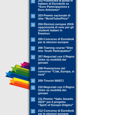
202-Pubblicata la guida in
Italiano di Eurodesk su
“Euro-Partecipazione e
Euro-Attivismo”
203-Premio nazionale di
idee “BookTuberPrize”
204-Elezioni europee 2024:
opportunità di voto per gli
studenti italiani in
Erasmus
205-Concorso di Eurodesk
per le elezioni europee
206-Training course “Dive
into Youth Participation”
207-Negoziati con il Regno
Unito su mobilità dei
giovani
208-Premiazione del
concorso “Ciak, Europa, si
vota”
209-Tirocini MAECI
210-Negoziati con il Regno
Unito su mobilità dei
giovani
211-Premio “Salto Awards
2023” per il progetto
“Spirit of Europe-Origins”
212-Concorso di Eurodesk
per le elezioni europee