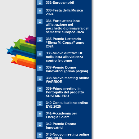
332-Europamobil
333-Festa della Musica
2024
334-Forte attenzione
all’istruzione nel
pacchetto diprimavera del
semestre europeo 2024
335-Premio Letterario
“Elena M. Coppa” anno
2024.
336-Nuove direttive UE
nella lotta alla violenza
contro le donne
337-Premio Donne
Innovatrici (prima pagina)
338-Nuovo meeting online
WARRIOR
339-Primo meeting in
Portogallo del progetto
SUSTAIN-EDU
340-Consultazione online
EYE 2025
341-Accademia per
Energia Solare
342-Premio Donne
Innovatrici
343-Nuovo meeting online
WARRIOR