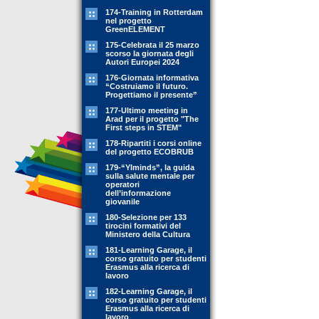
174-Training in Rotterdam
nel progetto
GreenELEMENT
175-Celebrata il 25 marzo
scorso la giornata degli
Autori Europei 2024
176-Giornata informativa
“Costruiamo il futuro.
Progettiamo il presente”
177-Ultimo meeting in
Arad per il progetto "The
First steps in STEM"
178-Ripartiti i corsi online
del progetto ECOBRUB
179-“YIminds”, la guida
sulla salute mentale per
operatori
dell’informazione
giovanile
180-Selezione per 133
tirocini formativi del
Ministero della Cultura
181-Learning Garage, il
corso gratuito per studenti
Erasmus alla ricerca di
lavoro
182-Learning Garage, il
corso gratuito per studenti
Erasmus alla ricerca di
lavoro