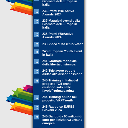
Giornata dell'Europa in
Italia
236-Premi #Be Active
Awards 2024
237-Maggiori eventi della
Giornata dell'Europa in
Italia
238-Premi #BeActive
Awards 2024
239-Video "Usa il tuo voto"
240-European Youth Event
in Italia
241-Giornata mondiale
della libertà di stampa
242-Telelavoro equo e
diritto alla disconnessione
243-Training in Italia del
progetto "Gli orchi
esistono solo nelle
favole"-prima pagina
244-Training online nel
progetto VRP4Youth
245-Rapporto EURES
Giovani 2024
246-Bando da 90 milioni di
euro per l'iniziativa urbana
europea