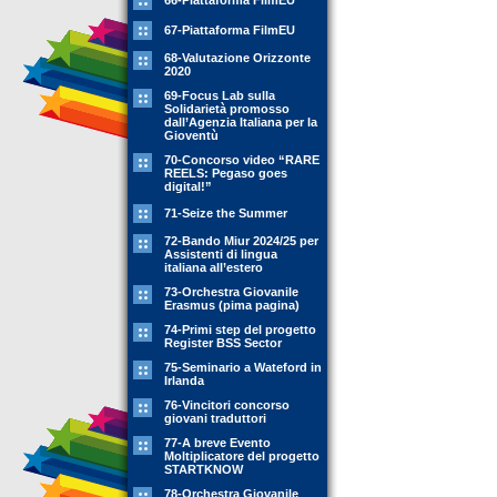
66-Piattaforma FilmEU
67-Piattaforma FilmEU
68-Valutazione Orizzonte
2020
69-Focus Lab sulla
Solidarietà promosso
dall’Agenzia Italiana per la
Gioventù
70-Concorso video “RARE
REELS: Pegaso goes
digital!”
71-Seize the Summer
72-Bando Miur 2024/25 per
Assistenti di lingua
italiana all’estero
73-Orchestra Giovanile
Erasmus (pima pagina)
74-Primi step del progetto
Register BSS Sector
75-Seminario a Wateford in
Irlanda
76-Vincitori concorso
giovani traduttori
77-A breve Evento
Moltiplicatore del progetto
STARTKNOW
78-Orchestra Giovanile