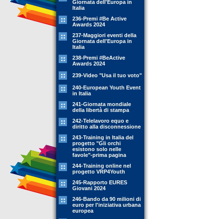
Giornata dell'Europa in
Italia
236-Premi #Be Active
Awards 2024
237-Maggiori eventi della
Giornata dell'Europa in
Italia
238-Premi #BeActive
Awards 2024
239-Video "Usa il tuo voto"
240-European Youth Event
in Italia
241-Giornata mondiale
della libertà di stampa
242-Telelavoro equo e
diritto alla disconnessione
243-Training in Italia del
progetto "Gli orchi
esistono solo nelle
favole"-prima pagina
244-Training online nel
progetto VRP4Youth
245-Rapporto EURES
Giovani 2024
246-Bando da 90 milioni di
euro per l'iniziativa urbana
europea