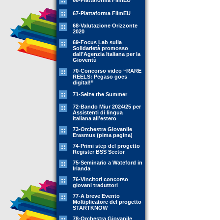
66-Piattaforma FilmEU
67-Piattaforma FilmEU
68-Valutazione Orizzonte
2020
69-Focus Lab sulla
Solidarietà promosso
dall’Agenzia Italiana per la
Gioventù
70-Concorso video “RARE
REELS: Pegaso goes
digital!”
71-Seize the Summer
72-Bando Miur 2024/25 per
Assistenti di lingua
italiana all’estero
73-Orchestra Giovanile
Erasmus (pima pagina)
74-Primi step del progetto
Register BSS Sector
75-Seminario a Wateford in
Irlanda
76-Vincitori concorso
giovani traduttori
77-A breve Evento
Moltiplicatore del progetto
STARTKNOW
78-Orchestra Giovanile