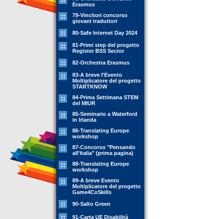
Erasmus
79-Vincitori concorso
giovani traduttori
80-Safe Internet Day 2024
81-Primi step del progetto
Register BSS Sector
82-Orchestra Erasmus
83-A breve l'Evento
Moltiplicatore del progetto
STARTKNOW
84-Prima Settimana STEM
del MIUR
85-Seminario a Waterford
in Irlanda
86-Translating Europe
workshop
87-Concorso "Pensando
all'Italia" (prima pagina)
88-Translating Europe
workshop
89-A breve Evento
Moltiplicatore del progetto
Game4CoSkills
90-Salto Green
91-Carta UE Disabilità