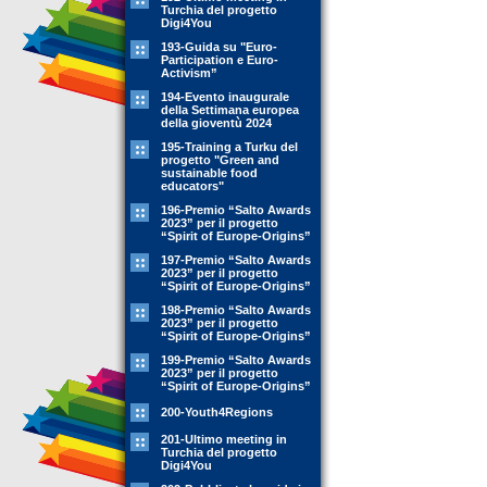
Turchia del progetto
Digi4You
193-Guida su "Euro-
Participation e Euro-
Activism”
194-Evento inaugurale
della Settimana europea
della gioventù 2024
195-Training a Turku del
progetto "Green and
sustainable food
educators"
196-Premio “Salto Awards
2023” per il progetto
“Spirit of Europe-Origins”
197-Premio “Salto Awards
2023” per il progetto
“Spirit of Europe-Origins”
198-Premio “Salto Awards
2023” per il progetto
“Spirit of Europe-Origins”
199-Premio “Salto Awards
2023” per il progetto
“Spirit of Europe-Origins”
200-Youth4Regions
201-Ultimo meeting in
Turchia del progetto
Digi4You