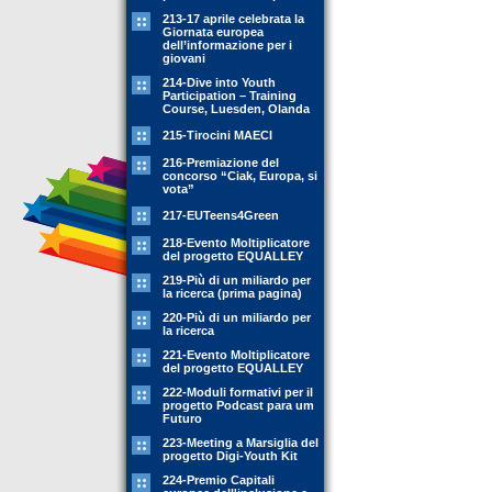
213-17 aprile celebrata la
Giornata europea
dell’informazione per i
giovani
214-Dive into Youth
Participation – Training
Course, Luesden, Olanda
215-Tirocini MAECI
216-Premiazione del
concorso “Ciak, Europa, si
vota”
217-EUTeens4Green
218-Evento Moltiplicatore
del progetto EQUALLEY
219-Più di un miliardo per
la ricerca (prima pagina)
220-Più di un miliardo per
la ricerca
221-Evento Moltiplicatore
del progetto EQUALLEY
222-Moduli formativi per il
progetto Podcast para um
Futuro
223-Meeting a Marsiglia del
progetto Digi-Youth Kit
224-Premio Capitali