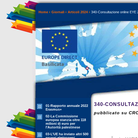
Home
Giornali
Articoli 2024
340-Consultazione online EYE 
340-CONSULTAZ
01-Rapporto annuale 2022
Erasmus+
pubblicato su CR
02-La Commissione
europea stanzia oltre 118
milioni di euro per
l’Autorità palestinese
03-L’UE ha inviato altri 500
gruppi elettrogeni