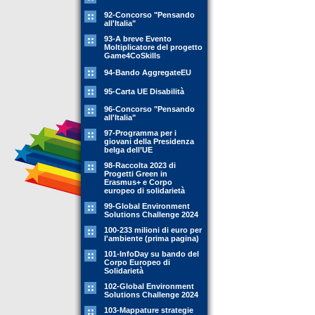
92-Concorso "Pensando
all'Italia"
93-A breve Evento
Moltiplicatore del progetto
Game4CoSkills
94-Bando AggregateEU
95-Carta UE Disabilità
96-Concorso "Pensando
all'Italia"
97-Programma per i
giovani della Presidenza
belga dell’UE
98-Raccolta 2023 di
Progetti Green in
Erasmus+ e Corpo
europeo di solidarietà
99-Global Environment
Solutions Challenge 2024
100-233 milioni di euro per
l'ambiente (prima pagina)
101-InfoDay su bando del
Corpo Europeo di
Solidarietà
102-Global Environment
Solutions Challenge 2024
103-Mappature strategie