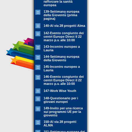
rafforzare la sanità
europea
139-Settimana europea
della Gioventù (prima
pagina)
140-Al via 28 progetti Alma
142-Evento congiunto dei
centri Europe Direct il 22
marzo p.v. alle 10:00
143-Incontro europeo a
Lauria
144-Settimana europea
della Gioventù
145-Incontro europeo a
Lauria
146-Evento congiunto dei
centri Europe Direct il 22
marzo p.v. alle 10:00
147-Work Wise Youth
148-Questionario per i
giovani europei
149-Invito per una ricerca
sui programmi UE per la
gioventù
150-Al via 28 progetti
ALMA
151-Settimana europea dei