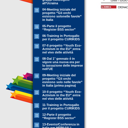
all’Ucraina
04-Meeting iniziale del
progetto “Gli orchi
esistono solonelle favole”
in Italia
05-Parte il progetto
“Register BSS sector”
06-Training in Portogallo
per il progetto CURIKIDS
07-Il progetto “Youth Eco-
Activism in the EU” entra
nel vivo delle attività
08-Dal 1° gennaio è in
vigore una nuova era per
la tassazione delle imprese
nell’UE
09-Meeting iniziale del
progetto “Gli orchi
esistono solo nelle favole”
in Italia (prima pagina)
10-Il progetto “Youth Eco-
Activism in the EU” entra
nel vivo delle attività
11-Training in Portogallo
per il progetto CURIKIDS
12-Parte il progetto
“Register BSS sector”
13-Evento/Conferenza in
Italia per HEPA4ALL