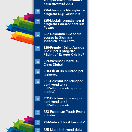
europee dell'inclusione e
della diversità 2024
225-Meeting a Marsiglia del
progetto Digi-Youth Kit
226-Moduli formativi per il
progetto Podcast para um
Futuro
227-Celebrata il 22 aprile
scorso la Giornata
Mondiale della Terra
228-Premio “Salto Awards
2023” per il progetto
“Spirit of Europe-Origins”
229-Webinar Erasmus+
Goes Digital
230-Più di un miliardo per
la ricerca
231-Celebrazioni europee
per i venti anno
dell'allargamento (prima
pagina)
232-Celebrazioni europee
per i venti anni
dell'allargamento
233-European Youth Event
in Italia
234-Video "Usa il tuo voto"
235-Maggiori eventi della