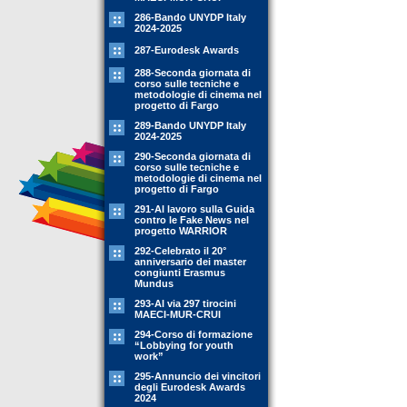
286-Bando UNYDP Italy
2024-2025
287-Eurodesk Awards
288-Seconda giornata di
corso sulle tecniche e
metodologie di cinema nel
progetto di Fargo
289-Bando UNYDP Italy
2024-2025
290-Seconda giornata di
corso sulle tecniche e
metodologie di cinema nel
progetto di Fargo
291-Al lavoro sulla Guida
contro le Fake News nel
progetto WARRIOR
292-Celebrato il 20°
anniversario dei master
congiunti Erasmus
Mundus
293-Al via 297 tirocini
MAECI-MUR-CRUI
294-Corso di formazione
“Lobbying for youth
work”
295-Annuncio dei vincitori
degli Eurodesk Awards
2024