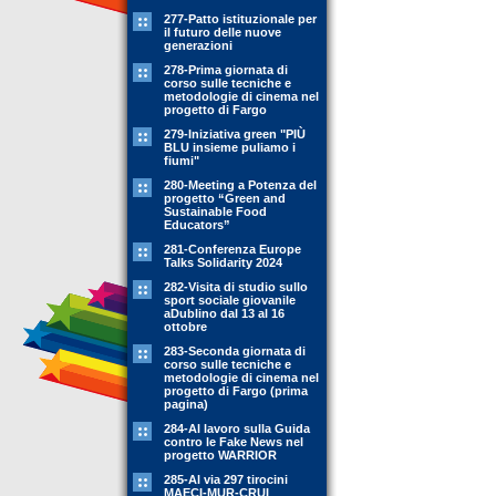
277-Patto istituzionale per
il futuro delle nuove
generazioni
278-Prima giornata di
corso sulle tecniche e
metodologie di cinema nel
progetto di Fargo
279-Iniziativa green "PIÙ
BLU insieme puliamo i
fiumi"
280-Meeting a Potenza del
progetto “Green and
Sustainable Food
Educators”
281-Conferenza Europe
Talks Solidarity 2024
282-Visita di studio sullo
sport sociale giovanile
aDublino dal 13 al 16
ottobre
283-Seconda giornata di
corso sulle tecniche e
metodologie di cinema nel
progetto di Fargo (prima
pagina)
284-Al lavoro sulla Guida
contro le Fake News nel
progetto WARRIOR
285-Al via 297 tirocini
MAECI-MUR-CRUI