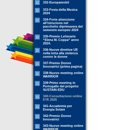
332-Europamobil
333-Festa della Musica
2024
334-Forte attenzione
all’istruzione nel
pacchetto diprimavera del
semestre europeo 2024
335-Premio Letterario
“Elena M. Coppa” anno
2024.
336-Nuove direttive UE
nella lotta alla violenza
contro le donne
337-Premio Donne
Innovatrici (prima pagina)
338-Nuovo meeting online
WARRIOR
339-Primo meeting in
Portogallo del progetto
SUSTAIN-EDU
340-Consultazione online
EYE 2025
341-Accademia per
Energia Solare
342-Premio Donne
Innovatrici
343-Nuovo meeting online
WARRIOR