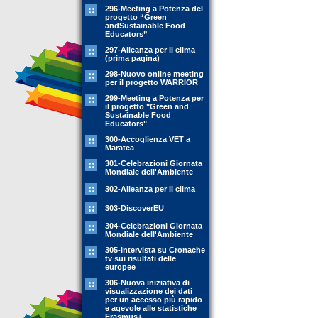
296-Meeting a Potenza del
progetto “Green
andSustainable Food
Educators”
297-Alleanza per il clima
(prima pagina)
298-Nuovo online meeting
per il progetto WARRIOR
299-Meeting a Potenza per
il progetto "Green and
Sustainable Food
Educators"
300-Accoglienza VET a
Maratea
301-Celebrazioni Giornata
Mondiale dell'Ambiente
302-Alleanza per il clima
303-DiscoverEU
304-Celebrazioni Giornata
Mondiale dell'Ambiente
305-Intervista su Cronache
tv sui risultati delle
europee
306-Nuova iniziativa di
visualizzazione dei dati
per un accesso più rapido
e agevole alle statistiche
Erasmus+