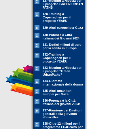
127-Meeting a Nicosia per
il progetto GREEN URBAN
PATHS
128-Training a
Copenaghen per il
progetto YEAEU
129-Aiuti europei per Gaza
130-Potenza è Città
italiana dei Giovani 2024!
131-Dodici milioni di euro
per la sanità in Europa
132-Training a
Copenaghen per il
progetto YEAEU
133-Meeting a Nicosia per
il progetto “Green
UrbanPaths”
134-Giornata
internazionale della donna
135-Aiuti umanitari
europei per Gaza
136-Potenza è la Città
italiana dei giovani 2024!
137-Riunione dei Direttori
generali della gioventù
aBruxelles
138-Oltre 12 milioni per il
programma EU4Health per