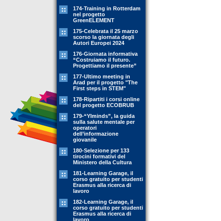
174-Training in Rotterdam
nel progetto
GreenELEMENT
175-Celebrata il 25 marzo
scorso la giornata degli
Autori Europei 2024
176-Giornata informativa
“Costruiamo il futuro.
Progettiamo il presente”
177-Ultimo meeting in
Arad per il progetto "The
First steps in STEM"
178-Ripartiti i corsi online
del progetto ECOBRUB
179-“YIminds”, la guida
sulla salute mentale per
operatori
dell’informazione
giovanile
180-Selezione per 133
tirocini formativi del
Ministero della Cultura
181-Learning Garage, il
corso gratuito per studenti
Erasmus alla ricerca di
lavoro
182-Learning Garage, il
corso gratuito per studenti
Erasmus alla ricerca di
lavoro