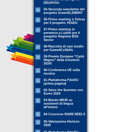
DIGI4YOU
55-Seconda newsletter del
progetto GreenELEMENT
56-Primo meeting a Tolosa
per il progetto YEAEU
57-Primo meeting in
presenza a Lublin per il
progetto Register BSS
Sector
58-Raccolta di casi studio
per Game4CoSkills
59-Premio Europeo “Carlo
Magno” della Gioventù
2024!
60-Conferenza UE sulla
musica
61-Piattaforma FilmEU
(prima pagina)
62-Seize the Summer con
Eures 2024
63-Bando MIUR su
assistenti di lingua
all'estero
64-Concorso RARE REELS
65-Valutazione Horizon
2020