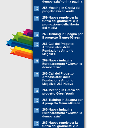
democrazia”-prima pagina
258-Meeting in Grecia del
progetto GreenYouth
259-Nuove regole per la
tutela dei giornalisti e la
promozione della libertà
dei media
260-Training in Spagna per
il progetto Games4Green
261-Call del Progetto
Ambasciatori della
Fondazione Antonio
Megalizzi
262-Nuova indagine
Eurobarometro “Giovani e
democrazia”
263-Call del Progetto
Ambasciatori della
Fondazione Antonio
Megalizzi 262-Nuova
264-Meeting in Grecia del
progetto GreenYouth
265-Training in Spagna per
il progetto Games4Green
266-Nuova indagine
Eurobarometro “Giovani e
democrazia”
267-Nuove regole per la
tutela dei giornalisti e la