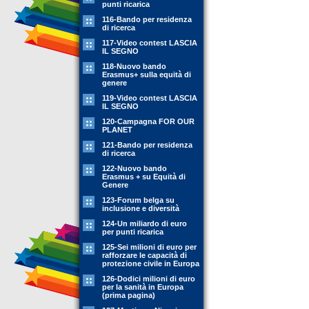
punti ricarica
116-Bando per residenza
di ricerca
117-Video contest LASCIA
IL SEGNO
118-Nuovo bando
Erasmus+ sulla equità di
genere
119-Video contest LASCIA
IL SEGNO
120-Campagna FOR OUR
PLANET
121-Bando per residenza
di ricerca
122-Nuovo bando
Erasmus + su Equità di
Genere
123-Forum belga su
inclusione e diversità
124-Un miliardo di euro
per punti ricarica
125-Sei milioni di euro per
rafforzare le capacità di
protezione civile in Europa
126-Dodici milioni di euro
per la sanità in Europa
(prima pagina)