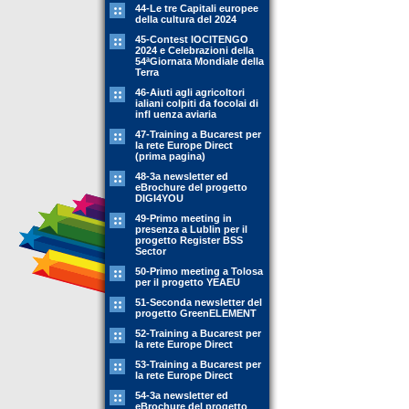
44-Le tre Capitali europee
della cultura del 2024
45-Contest IOCITENGO
2024 e Celebrazioni della
54ªGiornata Mondiale della
Terra
46-Aiuti agli agricoltori
ialiani colpiti da focolai di
infl uenza aviaria
47-Training a Bucarest per
la rete Europe Direct
(prima pagina)
48-3a newsletter ed
eBrochure del progetto
DIGI4YOU
49-Primo meeting in
presenza a Lublin per il
progetto Register BSS
Sector
50-Primo meeting a Tolosa
per il progetto YEAEU
51-Seconda newsletter del
progetto GreenELEMENT
52-Training a Bucarest per
la rete Europe Direct
53-Training a Bucarest per
la rete Europe Direct
54-3a newsletter ed
eBrochure del progetto