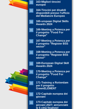
163-Migliori tirocini
europei
164-Tirocini per disabili
disponibili presso l'ufficio
del Mediatore Europeo
165-uropean Digital Skills
Awards 2024
166-Meeting a Potenza per
il progetto "Food For
Change"
167-Meeting a Potenza per
il progetto "Register BSS
sector"
168-Meeting a Potenza per
il progetto "Register BSS
sector"
169-European Digital Skill
Awards 2024
170-Meeting a Potenza per
il progetto "Food For
Change"
171-Training a Rotterdam
per il progetto
GreenELEMENT
172-Capitale europea dei
giovani
173-Capitale europea dei
giovani 2027: annunciate
le 5 città finaliste!