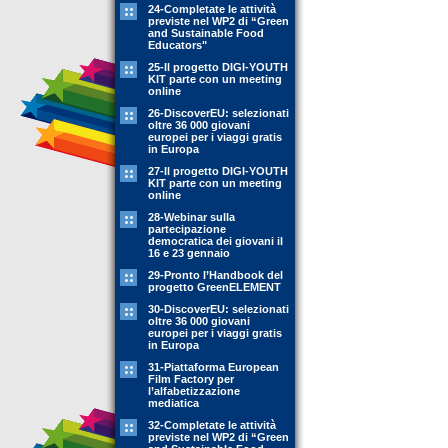
24-Completate le attività
previste nel WP2 di “Green
and Sustainable Food
Educators"
25-Il progetto DIGI-YOUTH
KIT parte con un meeting
online
26-DiscoverEU: selezionati
oltre 36 000 giovani
europei per i viaggi gratis
in Europa
27-Il progetto DIGI-YOUTH
KIT parte con un meeting
online
28-Webinar sulla
partecipazione
democratica dei giovani il
16 e 23 gennaio
29-Pronto l’Handbook del
progetto GreenELEMENT
30-DiscoverEU: selezionati
oltre 36 000 giovani
europei per i viaggi gratis
in Europa
31-Piattaforma European
Film Factory per
l’alfabetizzazione
mediatica
32-Completate le attività
previste nel WP2 di “Green