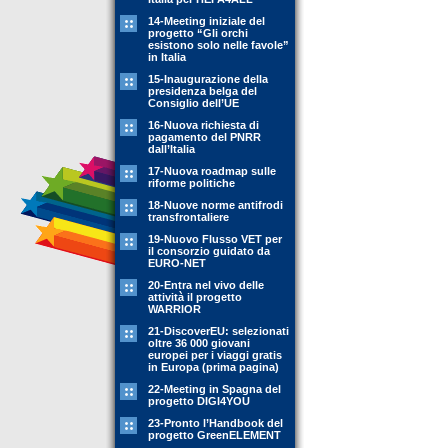
14-Meeting iniziale del
progetto “Gli orchi
esistono solo nelle favole”
in Italia
15-Inaugurazione della
presidenza belga del
Consiglio dell’UE
16-Nuova richiesta di
pagamento del PNRR
dall’Italia
17-Nuova roadmap sulle
riforme politiche
18-Nuove norme antifrodi
transfrontaliere
19-Nuovo Flusso VET per
il consorzio guidato da
EURO-NET
20-Entra nel vivo delle
attività il progetto
WARRIOR
21-DiscoverEU: selezionati
oltre 36 000 giovani
europei per i viaggi gratis
in Europa (prima pagina)
22-Meeting in Spagna del
progetto DIGI4YOU
23-Pronto l’Handbook del
progetto GreenELEMENT