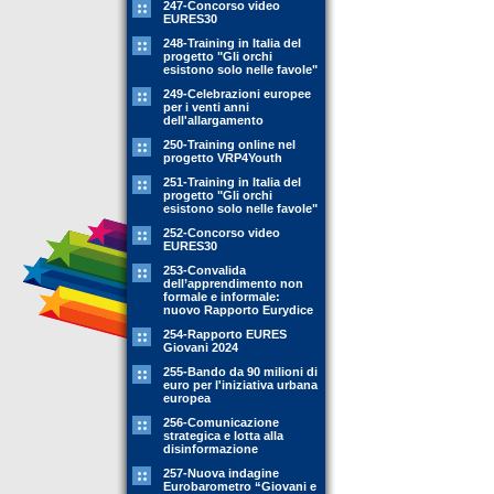
247-Concorso video
EURES30
248-Training in Italia del
progetto "Gli orchi
esistono solo nelle favole"
249-Celebrazioni europee
per i venti anni
dell'allargamento
250-Training online nel
progetto VRP4Youth
251-Training in Italia del
progetto "Gli orchi
esistono solo nelle favole"
252-Concorso video
EURES30
253-Convalida
dell’apprendimento non
formale e informale:
nuovo Rapporto Eurydice
254-Rapporto EURES
Giovani 2024
255-Bando da 90 milioni di
euro per l'iniziativa urbana
europea
256-Comunicazione
strategica e lotta alla
disinformazione
257-Nuova indagine
Eurobarometro “Giovani e