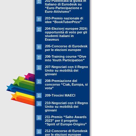
202-Pubblicata la guida in
Italiano di Eurodesk su
“Euro-Partecipazione e
Euro-Attivismo”
203-Premio nazionale di
idee “BookTuberPrize”
204-Elezioni europee 2024:
opportunità di voto per gli
studenti italiani in
Erasmus
205-Concorso di Eurodesk
per le elezioni europee
206-Training course “Dive
into Youth Participation”
207-Negoziati con il Regno
Unito su mobilità dei
giovani
208-Premiazione del
concorso “Ciak, Europa, si
vota”
209-Tirocini MAECI
210-Negoziati con il Regno
Unito su mobilità dei
giovani
211-Premio “Salto Awards
2023” per il progetto
“Spirit of Europe-Origins”
212-Concorso di Eurodesk
per le elezioni europee