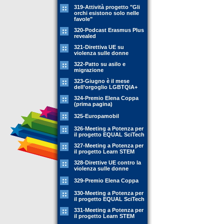
319-Attività progetto "Gli
orchi esistono solo nelle
favole"
320-Podcast Erasmus Plus
revealed
321-Direttiva UE su
violenza sulle donne
322-Patto su asilo e
migrazione
323-Giugno è il mese
dell’orgoglio LGBTQIA+
324-Premio Elena Coppa
(prima pagina)
325-Europamobil
326-Meeting a Potenza per
il progetto EQUAL SciTech
327-Meeting a Potenza per
il progetto Learn STEM
328-Direttive UE contro la
violenza sulle donne
329-Premio Elena Coppa
330-Meeting a Potenza per
il progetto EQUAL SciTech
331-Meeting a Potenza per
il progetto Learn STEM