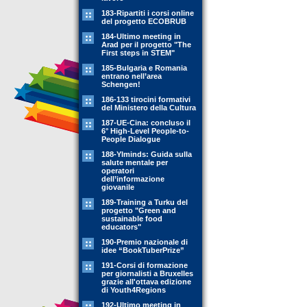
183-Ripartiti i corsi online
del progetto ECOBRUB
184-Ultimo meeting in
Arad per il progetto "The
First steps in STEM"
185-Bulgaria e Romania
entrano nell’area
Schengen!
186-133 tirocini formativi
del Ministero della Cultura
187-UE-Cina: concluso il
6° High-Level People-to-
People Dialogue
188-YIminds: Guida sulla
salute mentale per
operatori
dell’informazione
giovanile
189-Training a Turku del
progetto "Green and
sustainable food
educators"
190-Premio nazionale di
idee “BookTuberPrize”
191-Corsi di formazione
per giornalisti a Bruxelles
grazie all'ottava edizione
di Youth4Regions
192-Ultimo meeting in