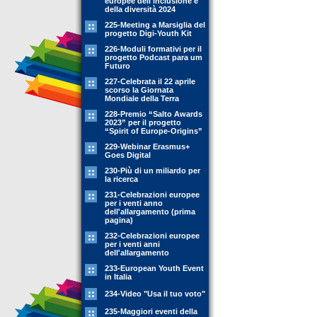
europee dell'inclusione e
della diversità 2024
225-Meeting a Marsiglia del
progetto Digi-Youth Kit
226-Moduli formativi per il
progetto Podcast para um
Futuro
227-Celebrata il 22 aprile
scorso la Giornata
Mondiale della Terra
228-Premio “Salto Awards
2023” per il progetto
“Spirit of Europe-Origins”
229-Webinar Erasmus+
Goes Digital
230-Più di un miliardo per
la ricerca
231-Celebrazioni europee
per i venti anno
dell'allargamento (prima
pagina)
232-Celebrazioni europee
per i venti anni
dell'allargamento
233-European Youth Event
in Italia
234-Video "Usa il tuo voto"
235-Maggiori eventi della