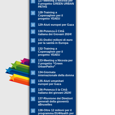
127-Meeting a Nicosia per
il progetto GREEN URBAN
PATHS
128-Training a
Copenaghen per il
progetto YEAEU
129-Aiuti europei per Gaza
130-Potenza è Città
italiana dei Giovani 2024!
131-Dodici milioni di euro
per la sanità in Europa
132-Training a
Copenaghen per il
progetto YEAEU
133-Meeting a Nicosia per
il progetto “Green
UrbanPaths”
134-Giornata
internazionale della donna
135-Aiuti umanitari
europei per Gaza
136-Potenza è la Città
italiana dei giovani 2024!
137-Riunione dei Direttori
generali della gioventù
aBruxelles
138-Oltre 12 milioni per il
programma EU4Health per