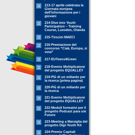
213-17 aprile celebrata la
Giornata europea
dell’informazione per i
giovani
214-Dive into Youth
Participation – Training
Course, Luesden, Olanda
215-Tirocini MAECI
216-Premiazione del
concorso “Ciak, Europa, si
vota”
217-EUTeens4Green
218-Evento Moltiplicatore
del progetto EQUALLEY
219-Più di un miliardo per
la ricerca (prima pagina)
220-Più di un miliardo per
la ricerca
221-Evento Moltiplicatore
del progetto EQUALLEY
222-Moduli formativi per il
progetto Podcast para um
Futuro
223-Meeting a Marsiglia del
progetto Digi-Youth Kit
224-Premio Capitali