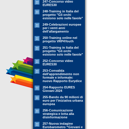
247-Concorso video
EURES30
248-Training in Italia del
progetto "Gli orchi
esistono solo nelle favole"
249-Celebrazioni europee
per i venti anni
dell'allargamento
250-Training online nel
progetto VRP4Youth
251-Training in Italia del
progetto "Gli orchi
esistono solo nelle favole"
252-Concorso video
EURES30
253-Convalida
dell’apprendimento non
formale e informale:
nuovo Rapporto Eurydice
254-Rapporto EURES
Giovani 2024
255-Bando da 90 milioni di
euro per l'iniziativa urbana
europea
256-Comunicazione
strategica e lotta alla
disinformazione
257-Nuova indagine
Eurobarometro “Giovani e