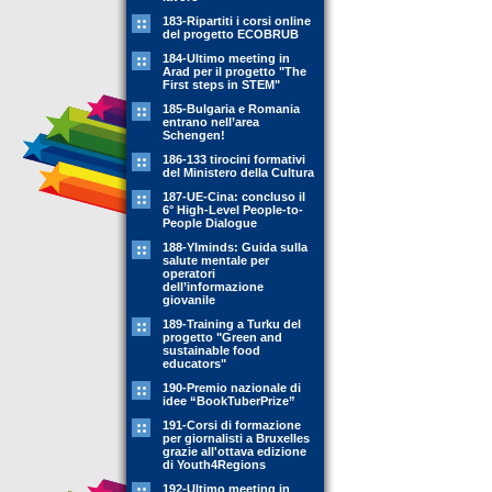
183-Ripartiti i corsi online
del progetto ECOBRUB
184-Ultimo meeting in
Arad per il progetto "The
First steps in STEM"
185-Bulgaria e Romania
entrano nell’area
Schengen!
186-133 tirocini formativi
del Ministero della Cultura
187-UE-Cina: concluso il
6° High-Level People-to-
People Dialogue
188-YIminds: Guida sulla
salute mentale per
operatori
dell’informazione
giovanile
189-Training a Turku del
progetto "Green and
sustainable food
educators"
190-Premio nazionale di
idee “BookTuberPrize”
191-Corsi di formazione
per giornalisti a Bruxelles
grazie all'ottava edizione
di Youth4Regions
192-Ultimo meeting in