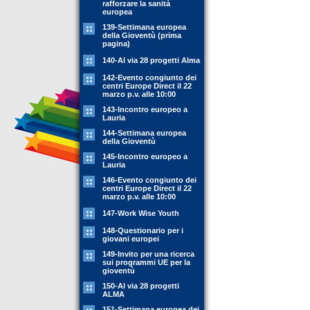
rafforzare la sanità
europea
139-Settimana europea
della Gioventù (prima
pagina)
140-Al via 28 progetti Alma
142-Evento congiunto dei
centri Europe Direct il 22
marzo p.v. alle 10:00
143-Incontro europeo a
Lauria
144-Settimana europea
della Gioventù
145-Incontro europeo a
Lauria
146-Evento congiunto dei
centri Europe Direct il 22
marzo p.v. alle 10:00
147-Work Wise Youth
148-Questionario per i
giovani europei
149-Invito per una ricerca
sui programmi UE per la
gioventù
150-Al via 28 progetti
ALMA
151-Settimana europea dei