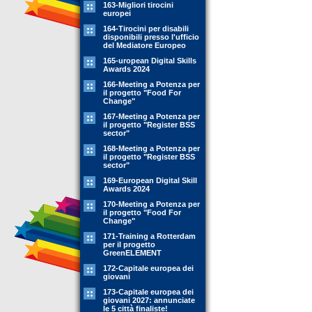
163-Migliori tirocini
europei
164-Tirocini per disabili
disponibili presso l'ufficio
del Mediatore Europeo
165-uropean Digital Skills
Awards 2024
166-Meeting a Potenza per
il progetto "Food For
Change"
167-Meeting a Potenza per
il progetto "Register BSS
sector"
168-Meeting a Potenza per
il progetto "Register BSS
sector"
169-European Digital Skill
Awards 2024
170-Meeting a Potenza per
il progetto "Food For
Change"
171-Training a Rotterdam
per il progetto
GreenELEMENT
172-Capitale europea dei
giovani
173-Capitale europea dei
giovani 2027: annunciate
le 5 città finaliste!