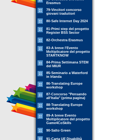
Erasmus
79-Vincitori concorso
giovani traduttori
80-Safe Internet Day 2024
81-Primi step del progetto
Register BSS Sector
82-Orchestra Erasmus
83-A breve l'Evento
Moltiplicatore del progetto
STARTKNOW
84-Prima Settimana STEM
del MIUR
85-Seminario a Waterford
in Irlanda
86-Translating Europe
workshop
87-Concorso "Pensando
all'Italia" (prima pagina)
88-Translating Europe
workshop
89-A breve Evento
Moltiplicatore del progetto
Game4CoSkills
90-Salto Green
91-Carta UE Disabilità