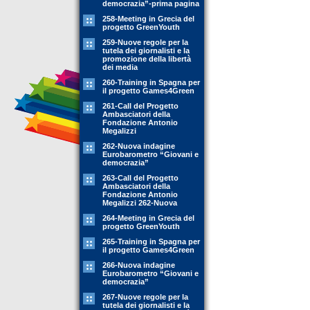
democrazia”-prima pagina
258-Meeting in Grecia del
progetto GreenYouth
259-Nuove regole per la
tutela dei giornalisti e la
promozione della libertà
dei media
260-Training in Spagna per
il progetto Games4Green
261-Call del Progetto
Ambasciatori della
Fondazione Antonio
Megalizzi
262-Nuova indagine
Eurobarometro “Giovani e
democrazia”
263-Call del Progetto
Ambasciatori della
Fondazione Antonio
Megalizzi 262-Nuova
264-Meeting in Grecia del
progetto GreenYouth
265-Training in Spagna per
il progetto Games4Green
266-Nuova indagine
Eurobarometro “Giovani e
democrazia”
267-Nuove regole per la
tutela dei giornalisti e la