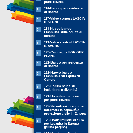
punti ricarica
116-Bando per residenza
di ricerca
117-Video contest LASCIA
IL SEGNO
118-Nuovo bando
Erasmus+ sulla equità di
genere
119-Video contest LASCIA
IL SEGNO
120-Campagna FOR OUR
PLANET
121-Bando per residenza
di ricerca
122-Nuovo bando
Erasmus + su Equità di
Genere
123-Forum belga su
inclusione e diversità
124-Un miliardo di euro
per punti ricarica
125-Sei milioni di euro per
rafforzare le capacità di
protezione civile in Europa
126-Dodici milioni di euro
per la sanità in Europa
(prima pagina)