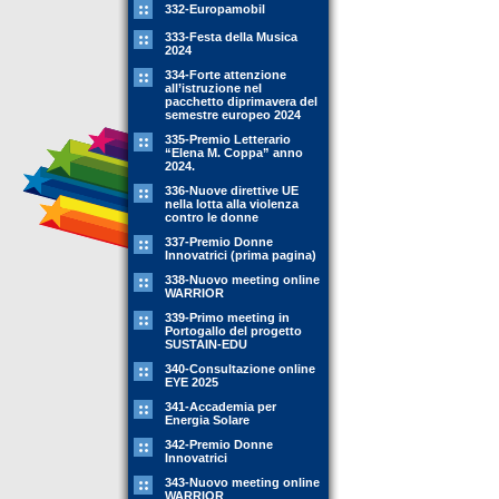
332-Europamobil
333-Festa della Musica
2024
334-Forte attenzione
all’istruzione nel
pacchetto diprimavera del
semestre europeo 2024
335-Premio Letterario
“Elena M. Coppa” anno
2024.
336-Nuove direttive UE
nella lotta alla violenza
contro le donne
337-Premio Donne
Innovatrici (prima pagina)
338-Nuovo meeting online
WARRIOR
339-Primo meeting in
Portogallo del progetto
SUSTAIN-EDU
340-Consultazione online
EYE 2025
341-Accademia per
Energia Solare
342-Premio Donne
Innovatrici
343-Nuovo meeting online
WARRIOR