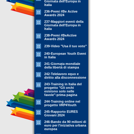
Giornata dell'Europa in
Italia
236-Premi #Be Active
Awards 2024
237-Maggiori eventi della
Giornata dell'Europa in
Italia
238-Premi #BeActive
Awards 2024
239-Video "Usa il tuo voto"
240-European Youth Event
in Italia
241-Giornata mondiale
della libertà di stampa
242-Telelavoro equo e
diritto alla disconnessione
243-Training in Italia del
progetto "Gli orchi
esistono solo nelle
favole"-prima pagina
244-Training online nel
progetto VRP4Youth
245-Rapporto EURES
Giovani 2024
246-Bando da 90 milioni di
euro per l'iniziativa urbana
europea