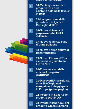
14-Meeting iniziale del
progetto “Gli orchi
esistono solo nelle favole”
in Italia
15-Inaugurazione della
presidenza belga del
Consiglio dell’UE
16-Nuova richiesta di
pagamento del PNRR
dall’Italia
17-Nuova roadmap sulle
riforme politiche
18-Nuove norme antifrodi
transfrontaliere
19-Nuovo Flusso VET per
il consorzio guidato da
EURO-NET
20-Entra nel vivo delle
attività il progetto
WARRIOR
21-DiscoverEU: selezionati
oltre 36 000 giovani
europei per i viaggi gratis
in Europa (prima pagina)
22-Meeting in Spagna del
progetto DIGI4YOU
23-Pronto l’Handbook del
progetto GreenELEMENT