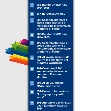
286-Bando UNYDP Italy
2024-2025
287-Eurodesk Awards
288-Seconda giornata di
corso sulle tecniche e
metodologie di cinema nel
progetto di Fargo
289-Bando UNYDP Italy
2024-2025
290-Seconda giornata di
corso sulle tecniche e
metodologie di cinema nel
progetto di Fargo
291-Al lavoro sulla Guida
contro le Fake News nel
progetto WARRIOR
292-Celebrato il 20°
anniversario dei master
congiunti Erasmus
Mundus
293-Al via 297 tirocini
MAECI-MUR-CRUI
294-Corso di formazione
“Lobbying for youth
work”
295-Annuncio dei vincitori
degli Eurodesk Awards
2024