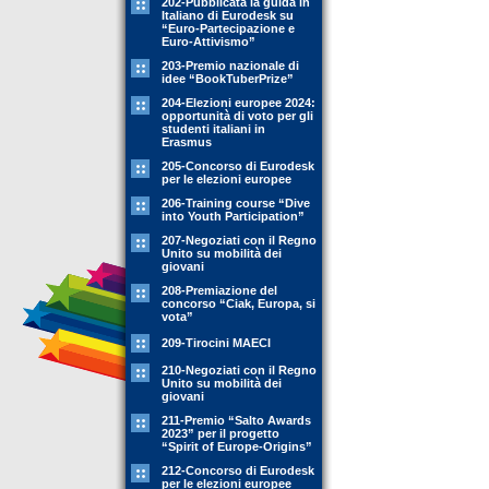
202-Pubblicata la guida in
Italiano di Eurodesk su
“Euro-Partecipazione e
Euro-Attivismo”
203-Premio nazionale di
idee “BookTuberPrize”
204-Elezioni europee 2024:
opportunità di voto per gli
studenti italiani in
Erasmus
205-Concorso di Eurodesk
per le elezioni europee
206-Training course “Dive
into Youth Participation”
207-Negoziati con il Regno
Unito su mobilità dei
giovani
208-Premiazione del
concorso “Ciak, Europa, si
vota”
209-Tirocini MAECI
210-Negoziati con il Regno
Unito su mobilità dei
giovani
211-Premio “Salto Awards
2023” per il progetto
“Spirit of Europe-Origins”
212-Concorso di Eurodesk
per le elezioni europee