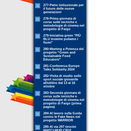
277-Patto istituzionale per
il futuro delle nuove
generazioni
278-Prima giornata di
corso sulle tecniche e
metodologie di cinema nel
progetto di Fargo
279-Iniziativa green "PIÙ
BLU insieme puliamo i
fiumi"
280-Meeting a Potenza del
progetto “Green and
Sustainable Food
Educators”
281-Conferenza Europe
Talks Solidarity 2024
282-Visita di studio sullo
sport sociale giovanile
aDublino dal 13 al 16
ottobre
283-Seconda giornata di
corso sulle tecniche e
metodologie di cinema nel
progetto di Fargo (prima
pagina)
284-Al lavoro sulla Guida
contro le Fake News nel
progetto WARRIOR
285-Al via 297 tirocini
MAECI-MUR-CRUI