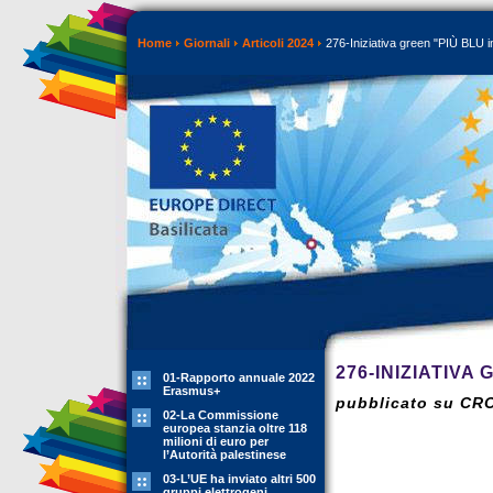
Home
Giornali
Articoli 2024
276-Iniziativa green "PIÙ BLU in
276-INIZIATIVA
01-Rapporto annuale 2022
Erasmus+
pubblicato su CR
02-La Commissione
europea stanzia oltre 118
milioni di euro per
l’Autorità palestinese
03-L’UE ha inviato altri 500
gruppi elettrogeni