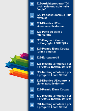
319-Attività progetto "Gli
orchi esistono solo nelle
favole"
320-Podcast Erasmus Plus
revealed
321-Direttiva UE su
violenza sulle donne
322-Patto su asilo e
migrazione
323-Giugno è il mese
dell’orgoglio LGBTQIA+
324-Premio Elena Coppa
(prima pagina)
325-Europamobil
326-Meeting a Potenza per
il progetto EQUAL SciTech
327-Meeting a Potenza per
il progetto Learn STEM
328-Direttive UE contro la
violenza sulle donne
329-Premio Elena Coppa
330-Meeting a Potenza per
il progetto EQUAL SciTech
331-Meeting a Potenza per
il progetto Learn STEM