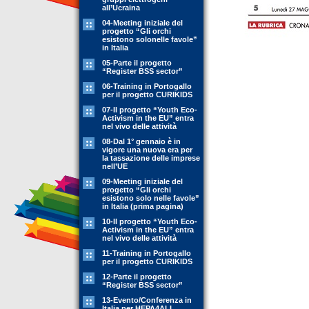
all’Ucraina
04-Meeting iniziale del
progetto “Gli orchi
esistono solonelle favole”
in Italia
05-Parte il progetto
“Register BSS sector”
06-Training in Portogallo
per il progetto CURIKIDS
07-Il progetto “Youth Eco-
Activism in the EU” entra
nel vivo delle attività
08-Dal 1° gennaio è in
vigore una nuova era per
la tassazione delle imprese
nell’UE
09-Meeting iniziale del
progetto “Gli orchi
esistono solo nelle favole”
in Italia (prima pagina)
10-Il progetto “Youth Eco-
Activism in the EU” entra
nel vivo delle attività
11-Training in Portogallo
per il progetto CURIKIDS
12-Parte il progetto
“Register BSS sector”
13-Evento/Conferenza in
Italia per HEPA4ALL