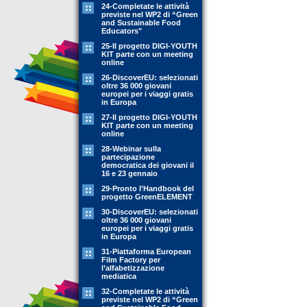
24-Completate le attività
previste nel WP2 di “Green
and Sustainable Food
Educators"
25-Il progetto DIGI-YOUTH
KIT parte con un meeting
online
26-DiscoverEU: selezionati
oltre 36 000 giovani
europei per i viaggi gratis
in Europa
27-Il progetto DIGI-YOUTH
KIT parte con un meeting
online
28-Webinar sulla
partecipazione
democratica dei giovani il
16 e 23 gennaio
29-Pronto l’Handbook del
progetto GreenELEMENT
30-DiscoverEU: selezionati
oltre 36 000 giovani
europei per i viaggi gratis
in Europa
31-Piattaforma European
Film Factory per
l’alfabetizzazione
mediatica
32-Completate le attività
previste nel WP2 di “Green