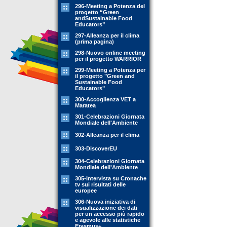
296-Meeting a Potenza del
progetto “Green
andSustainable Food
Educators”
297-Alleanza per il clima
(prima pagina)
298-Nuovo online meeting
per il progetto WARRIOR
299-Meeting a Potenza per
il progetto "Green and
Sustainable Food
Educators"
300-Accoglienza VET a
Maratea
301-Celebrazioni Giornata
Mondiale dell'Ambiente
302-Alleanza per il clima
303-DiscoverEU
304-Celebrazioni Giornata
Mondiale dell'Ambiente
305-Intervista su Cronache
tv sui risultati delle
europee
306-Nuova iniziativa di
visualizzazione dei dati
per un accesso più rapido
e agevole alle statistiche
Erasmus+