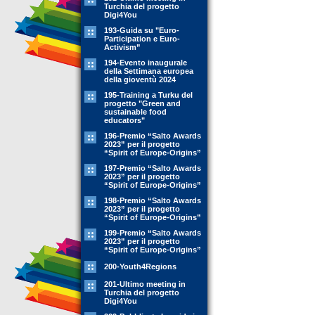
Turchia del progetto
Digi4You
193-Guida su "Euro-
Participation e Euro-
Activism”
194-Evento inaugurale
della Settimana europea
della gioventù 2024
195-Training a Turku del
progetto "Green and
sustainable food
educators"
196-Premio “Salto Awards
2023” per il progetto
“Spirit of Europe-Origins”
197-Premio “Salto Awards
2023” per il progetto
“Spirit of Europe-Origins”
198-Premio “Salto Awards
2023” per il progetto
“Spirit of Europe-Origins”
199-Premio “Salto Awards
2023” per il progetto
“Spirit of Europe-Origins”
200-Youth4Regions
201-Ultimo meeting in
Turchia del progetto
Digi4You