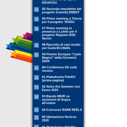
DIGI4YOU
55-Seconda newsletter del
progetto GreenELEMENT
56-Primo meeting a Tolosa
per il progetto YEAEU
57-Primo meeting in
presenza a Lublin per il
progetto Register BSS
Sector
58-Raccolta di casi studio
per Game4CoSkills
59-Premio Europeo “Carlo
Magno” della Gioventù
2024!
60-Conferenza UE sulla
musica
61-Piattaforma FilmEU
(prima pagina)
62-Seize the Summer con
Eures 2024
63-Bando MIUR su
assistenti di lingua
all'estero
64-Concorso RARE REELS
65-Valutazione Horizon
2020