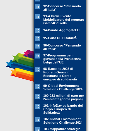
92-Concorso "Pensando
all'Italia"
93-A breve Evento
Moltiplicatore del progetto
Game4CoSkills
94-Bando AggregateEU
95-Carta UE Disabilità
96-Concorso "Pensando
all'Italia"
97-Programma per i
giovani della Presidenza
belga dell’UE
98-Raccolta 2023 di
Progetti Green in
Erasmus+ e Corpo
europeo di solidarietà
99-Global Environment
Solutions Challenge 2024
100-233 milioni di euro per
l'ambiente (prima pagina)
101-InfoDay su bando del
Corpo Europeo di
Solidarietà
102-Global Environment
Solutions Challenge 2024
103-Mappature strategie