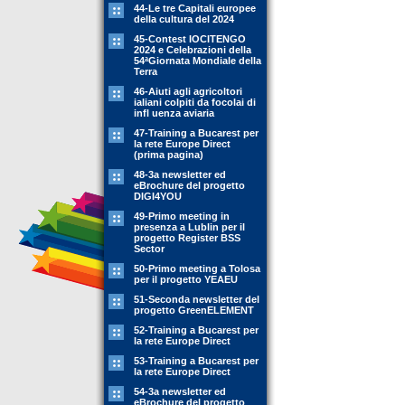
44-Le tre Capitali europee
della cultura del 2024
45-Contest IOCITENGO
2024 e Celebrazioni della
54ªGiornata Mondiale della
Terra
46-Aiuti agli agricoltori
ialiani colpiti da focolai di
infl uenza aviaria
47-Training a Bucarest per
la rete Europe Direct
(prima pagina)
48-3a newsletter ed
eBrochure del progetto
DIGI4YOU
49-Primo meeting in
presenza a Lublin per il
progetto Register BSS
Sector
50-Primo meeting a Tolosa
per il progetto YEAEU
51-Seconda newsletter del
progetto GreenELEMENT
52-Training a Bucarest per
la rete Europe Direct
53-Training a Bucarest per
la rete Europe Direct
54-3a newsletter ed
eBrochure del progetto