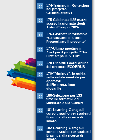
174-Training in Rotterdam
nel progetto
GreenELEMENT
175-Celebrata il 25 marzo
scorso la giornata degli
Autori Europei 2024
176-Giornata informativa
“Costruiamo il futuro.
Progettiamo il presente”
177-Ultimo meeting in
Arad per il progetto "The
First steps in STEM"
178-Ripartiti i corsi online
del progetto ECOBRUB
179-“YIminds”, la guida
sulla salute mentale per
operatori
dell’informazione
giovanile
180-Selezione per 133
tirocini formativi del
Ministero della Cultura
181-Learning Garage, il
corso gratuito per studenti
Erasmus alla ricerca di
lavoro
182-Learning Garage, il
corso gratuito per studenti
Erasmus alla ricerca di
lavoro