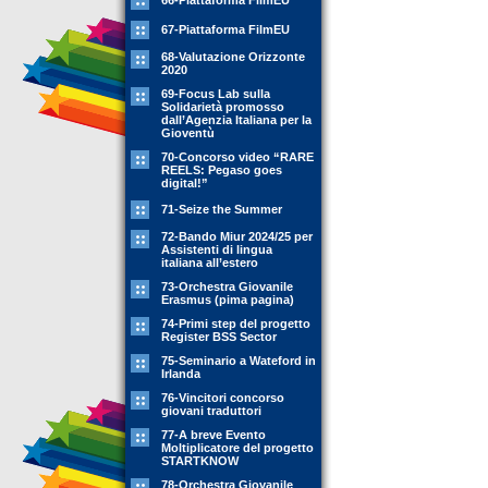
66-Piattaforma FilmEU
67-Piattaforma FilmEU
68-Valutazione Orizzonte
2020
69-Focus Lab sulla
Solidarietà promosso
dall’Agenzia Italiana per la
Gioventù
70-Concorso video “RARE
REELS: Pegaso goes
digital!”
71-Seize the Summer
72-Bando Miur 2024/25 per
Assistenti di lingua
italiana all’estero
73-Orchestra Giovanile
Erasmus (pima pagina)
74-Primi step del progetto
Register BSS Sector
75-Seminario a Wateford in
Irlanda
76-Vincitori concorso
giovani traduttori
77-A breve Evento
Moltiplicatore del progetto
STARTKNOW
78-Orchestra Giovanile