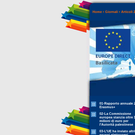
Home
Giornali
Articoli 
01-Rapporto annuale 
Erasmus+
02-La Commissione
europea stanzia oltre 
milioni di euro per
l’Autorità palestinese
03-L’UE ha inviato altr
gruppi elettrogeni