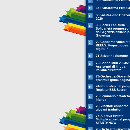
66-Piattaforma FilmEU
67-Piattaforma FilmEU
68-Valutazione Orizzo
2020
69-Focus Lab sulla
Solidarietà promosso
dall’Agenzia Italiana p
Gioventù
70-Concorso video “
REELS: Pegaso goes
digital!”
71-Seize the Summer
72-Bando Miur 2024/25
Assistenti di lingua
italiana all’estero
73-Orchestra Giovanil
Erasmus (pima pagina
74-Primi step del prog
Register BSS Sector
75-Seminario a Watefo
Irlanda
76-Vincitori concorso
giovani traduttori
77-A breve Evento
Moltiplicatore del pro
STARTKNOW
78-Orchestra Giovanil