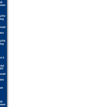
tà
Green
OUTH
ing
onati
atis
OUTH
ing
i il
 del
ENT
onati
atis
ean
tà
Green