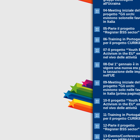
all’Ucraina
04-Meeting iniziale del
progetto “Gli orchi
esistono solonelle fav
in Italia
05-Parte il progetto
“Register BSS sector”
06-Training in Portoga
per il progetto CURIK
07-Il progetto “Youth 
Activism in the EU” en
nel vivo delle attività
08-Dal 1° gennaio è in
vigore una nuova era 
la tassazione delle im
nell’UE
09-Meeting iniziale del
progetto “Gli orchi
esistono solo nelle fa
in Italia (prima pagina)
10-Il progetto “Youth 
Activism in the EU” en
nel vivo delle attività
11-Training in Portoga
per il progetto CURIK
12-Parte il progetto
“Register BSS sector”
13-Evento/Conferenza
Italia per HEPA4ALL