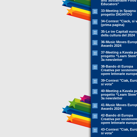
and Sustainable Food
Educators"
33-Meeting in Spagna 
progetto DIGI4YOU
34-Contest "Ciack, si 
(prima pagina)
35-Le tre Capitali eur
della cultura del 2024
36-Music Moves Euro
Awards 2024
37-Meeting a Kavala pe
progetto “Learn Stem
3a newsletter
38-Bando di Europa
Creativa per sostenere
opere letterarie europ
39-Contest "Ciak, Eur
si vota"
40-Meeting a Kavala pe
progetto “Learn Stem
3a newsletter
41-Music Moves Euro
Awards 2024
42-Bando di Europa
Creativa per sostenere
opere letterarie europ
43-Contest "Ciak, Eur
si vota"