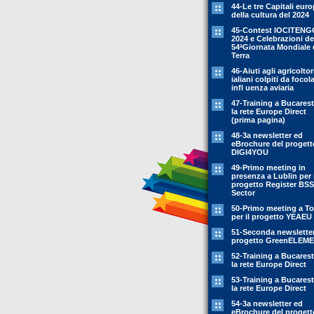
44-Le tre Capitali eur
della cultura del 2024
45-Contest IOCITENG
2024 e Celebrazioni de
54ªGiornata Mondiale 
Terra
46-Aiuti agli agricoltor
ialiani colpiti da focola
infl uenza aviaria
47-Training a Bucarest
la rete Europe Direct
(prima pagina)
48-3a newsletter ed
eBrochure del progett
DIGI4YOU
49-Primo meeting in
presenza a Lublin per i
progetto Register BSS
Sector
50-Primo meeting a To
per il progetto YEAEU
51-Seconda newsletter
progetto GreenELEM
52-Training a Bucarest
la rete Europe Direct
53-Training a Bucarest
la rete Europe Direct
54-3a newsletter ed
eBrochure del progett