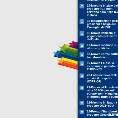
14-Meeting iniziale del
progetto “Gli orchi
esistono solo nelle fa
in Italia
15-Inaugurazione dell
presidenza belga del
Consiglio dell’UE
16-Nuova richiesta di
pagamento del PNRR
dall’Italia
17-Nuova roadmap sul
riforme politiche
18-Nuove norme antif
transfrontaliere
19-Nuovo Flusso VET 
il consorzio guidato d
EURO-NET
20-Entra nel vivo delle
attività il progetto
WARRIOR
21-DiscoverEU: selezi
oltre 36 000 giovani
europei per i viaggi gr
in Europa (prima pagi
22-Meeting in Spagna 
progetto DIGI4YOU
23-Pronto l’Handbook
progetto GreenELEM