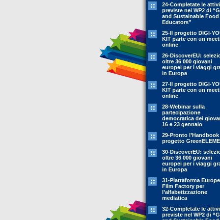
24-Completate le attivi
previste nel WP2 di “
and Sustainable Food
Educators"
25-Il progetto DIGI-Y
KIT parte con un meet
online
26-DiscoverEU: selezi
oltre 36 000 giovani
europei per i viaggi gr
in Europa
27-Il progetto DIGI-Y
KIT parte con un meet
online
28-Webinar sulla
partecipazione
democratica dei giovan
16 e 23 gennaio
29-Pronto l’Handbook
progetto GreenELEM
30-DiscoverEU: selezi
oltre 36 000 giovani
europei per i viaggi gr
in Europa
31-Piattaforma Europ
Film Factory per
l’alfabetizzazione
mediatica
32-Completate le attivi
previste nel WP2 di “