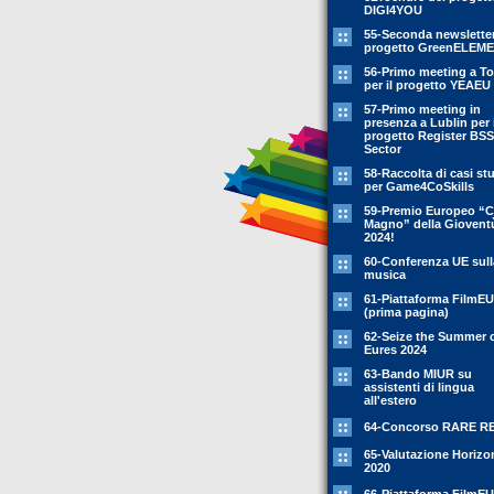
DIGI4YOU
55-Seconda newsletter
progetto GreenELEM
56-Primo meeting a To
per il progetto YEAEU
57-Primo meeting in
presenza a Lublin per i
progetto Register BSS
Sector
58-Raccolta di casi st
per Game4CoSkills
59-Premio Europeo “C
Magno” della Giovent
2024!
60-Conferenza UE sull
musica
61-Piattaforma FilmEU
(prima pagina)
62-Seize the Summer 
Eures 2024
63-Bando MIUR su
assistenti di lingua
all'estero
64-Concorso RARE R
65-Valutazione Horizo
2020