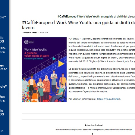
ole”
llo
IDS
Eco-
tra
per
prese
vole”
Eco-
tra
llo
IDS
 in