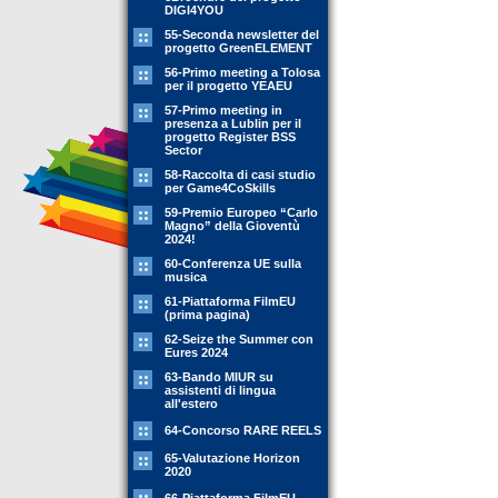
DIGI4YOU
55-Seconda newsletter del
progetto GreenELEMENT
56-Primo meeting a Tolosa
per il progetto YEAEU
57-Primo meeting in
presenza a Lublin per il
progetto Register BSS
Sector
58-Raccolta di casi studio
per Game4CoSkills
59-Premio Europeo “Carlo
Magno” della Gioventù
2024!
60-Conferenza UE sulla
musica
61-Piattaforma FilmEU
(prima pagina)
62-Seize the Summer con
Eures 2024
63-Bando MIUR su
assistenti di lingua
all'estero
64-Concorso RARE REELS
65-Valutazione Horizon
2020