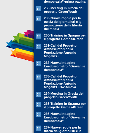
democrazia”-prima pagina
258-Meeting in Grecia del
progetto GreenYouth
259-Nuove regole per la
tutela dei giornalisti e la
promozione della libertà
dei media
260-Training in Spagna per
il progetto Games4Green
261-Call del Progetto
Ambasciatori della
Fondazione Antonio
Megalizzi
262-Nuova indagine
Eurobarometro “Giovani e
democrazia”
263-Call del Progetto
Ambasciatori della
Fondazione Antonio
Megalizzi 262-Nuova
264-Meeting in Grecia del
progetto GreenYouth
265-Training in Spagna per
il progetto Games4Green
266-Nuova indagine
Eurobarometro “Giovani e
democrazia”
267-Nuove regole per la
tutela dei giornalisti e la