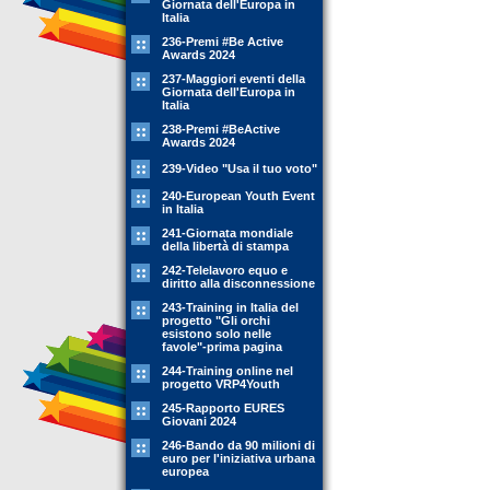
Giornata dell'Europa in
Italia
236-Premi #Be Active
Awards 2024
237-Maggiori eventi della
Giornata dell'Europa in
Italia
238-Premi #BeActive
Awards 2024
239-Video "Usa il tuo voto"
240-European Youth Event
in Italia
241-Giornata mondiale
della libertà di stampa
242-Telelavoro equo e
diritto alla disconnessione
243-Training in Italia del
progetto "Gli orchi
esistono solo nelle
favole"-prima pagina
244-Training online nel
progetto VRP4Youth
245-Rapporto EURES
Giovani 2024
246-Bando da 90 milioni di
euro per l'iniziativa urbana
europea