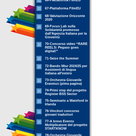
66-Piattaforma FilmEU
67-Piattaforma FilmEU
68-Valutazione Orizzonte
2020
69-Focus Lab sulla
Solidarietà promosso
dall’Agenzia Italiana per la
Gioventù
70-Concorso video “RARE
REELS: Pegaso goes
digital!”
71-Seize the Summer
72-Bando Miur 2024/25 per
Assistenti di lingua
italiana all’estero
73-Orchestra Giovanile
Erasmus (pima pagina)
74-Primi step del progetto
Register BSS Sector
75-Seminario a Wateford in
Irlanda
76-Vincitori concorso
giovani traduttori
77-A breve Evento
Moltiplicatore del progetto
STARTKNOW
78-Orchestra Giovanile