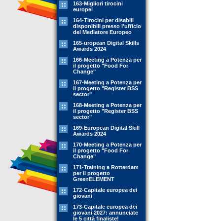
163-Migliori tirocini
europei
164-Tirocini per disabili
disponibili presso l'ufficio
del Mediatore Europeo
165-uropean Digital Skills
Awards 2024
166-Meeting a Potenza per
il progetto "Food For
Change"
167-Meeting a Potenza per
il progetto "Register BSS
sector"
168-Meeting a Potenza per
il progetto "Register BSS
sector"
169-European Digital Skill
Awards 2024
170-Meeting a Potenza per
il progetto "Food For
Change"
171-Training a Rotterdam
per il progetto
GreenELEMENT
172-Capitale europea dei
giovani
173-Capitale europea dei
giovani 2027: annunciate
le 5 città finaliste!