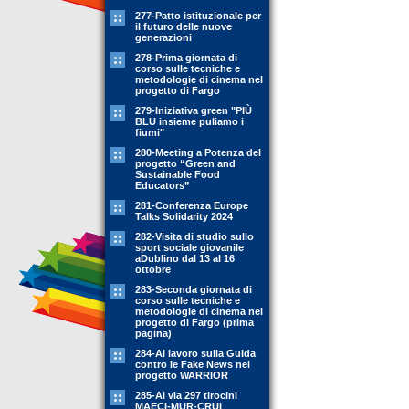
277-Patto istituzionale per
il futuro delle nuove
generazioni
278-Prima giornata di
corso sulle tecniche e
metodologie di cinema nel
progetto di Fargo
279-Iniziativa green "PIÙ
BLU insieme puliamo i
fiumi"
280-Meeting a Potenza del
progetto “Green and
Sustainable Food
Educators”
281-Conferenza Europe
Talks Solidarity 2024
282-Visita di studio sullo
sport sociale giovanile
aDublino dal 13 al 16
ottobre
283-Seconda giornata di
corso sulle tecniche e
metodologie di cinema nel
progetto di Fargo (prima
pagina)
284-Al lavoro sulla Guida
contro le Fake News nel
progetto WARRIOR
285-Al via 297 tirocini
MAECI-MUR-CRUI