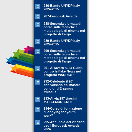
286-Bando UNYDP Italy
2024-2025
287-Eurodesk Awards
288-Seconda giornata di
corso sulle tecniche e
metodologie di cinema nel
progetto di Fargo
289-Bando UNYDP Italy
2024-2025
290-Seconda giornata di
corso sulle tecniche e
metodologie di cinema nel
progetto di Fargo
291-Al lavoro sulla Guida
contro le Fake News nel
progetto WARRIOR
292-Celebrato il 20°
anniversario dei master
congiunti Erasmus
Mundus
293-Al via 297 tirocini
MAECI-MUR-CRUI
294-Corso di formazione
“Lobbying for youth
work”
295-Annuncio dei vincitori
degli Eurodesk Awards
2024