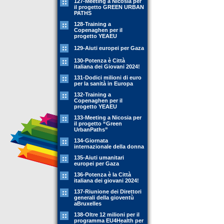
127-Meeting a Nicosia per
il progetto GREEN URBAN
PATHS
128-Training a
Copenaghen per il
progetto YEAEU
129-Aiuti europei per Gaza
130-Potenza è Città
italiana dei Giovani 2024!
131-Dodici milioni di euro
per la sanità in Europa
132-Training a
Copenaghen per il
progetto YEAEU
133-Meeting a Nicosia per
il progetto “Green
UrbanPaths”
134-Giornata
internazionale della donna
135-Aiuti umanitari
europei per Gaza
136-Potenza è la Città
italiana dei giovani 2024!
137-Riunione dei Direttori
generali della gioventù
aBruxelles
138-Oltre 12 milioni per il
programma EU4Health per