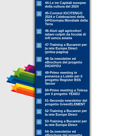
44-Le tre Capitali europee
della cultura del 2024
45-Contest IOCITENGO
2024 e Celebrazioni della
54ªGiornata Mondiale della
Terra
46-Aiuti agli agricoltori
ialiani colpiti da focolai di
infl uenza aviaria
47-Training a Bucarest per
la rete Europe Direct
(prima pagina)
48-3a newsletter ed
eBrochure del progetto
DIGI4YOU
49-Primo meeting in
presenza a Lublin per il
progetto Register BSS
Sector
50-Primo meeting a Tolosa
per il progetto YEAEU
51-Seconda newsletter del
progetto GreenELEMENT
52-Training a Bucarest per
la rete Europe Direct
53-Training a Bucarest per
la rete Europe Direct
54-3a newsletter ed
eBrochure del progetto