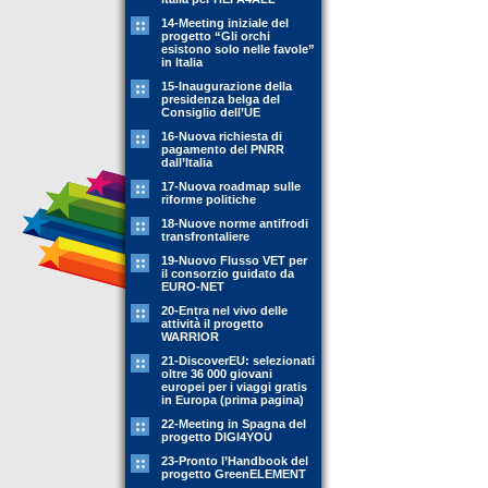
14-Meeting iniziale del
progetto “Gli orchi
esistono solo nelle favole”
in Italia
15-Inaugurazione della
presidenza belga del
Consiglio dell’UE
16-Nuova richiesta di
pagamento del PNRR
dall’Italia
17-Nuova roadmap sulle
riforme politiche
18-Nuove norme antifrodi
transfrontaliere
19-Nuovo Flusso VET per
il consorzio guidato da
EURO-NET
20-Entra nel vivo delle
attività il progetto
WARRIOR
21-DiscoverEU: selezionati
oltre 36 000 giovani
europei per i viaggi gratis
in Europa (prima pagina)
22-Meeting in Spagna del
progetto DIGI4YOU
23-Pronto l’Handbook del
progetto GreenELEMENT