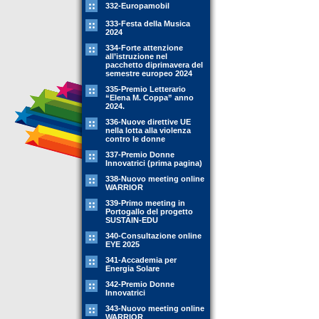
332-Europamobil
333-Festa della Musica
2024
334-Forte attenzione
all’istruzione nel
pacchetto diprimavera del
semestre europeo 2024
335-Premio Letterario
“Elena M. Coppa” anno
2024.
336-Nuove direttive UE
nella lotta alla violenza
contro le donne
337-Premio Donne
Innovatrici (prima pagina)
338-Nuovo meeting online
WARRIOR
339-Primo meeting in
Portogallo del progetto
SUSTAIN-EDU
340-Consultazione online
EYE 2025
341-Accademia per
Energia Solare
342-Premio Donne
Innovatrici
343-Nuovo meeting online
WARRIOR