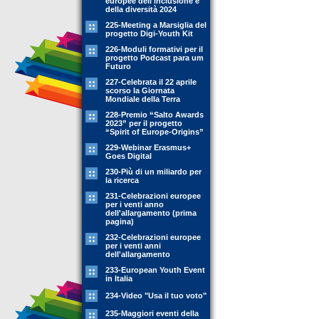
europee dell'inclusione e
della diversità 2024
225-Meeting a Marsiglia del
progetto Digi-Youth Kit
226-Moduli formativi per il
progetto Podcast para um
Futuro
227-Celebrata il 22 aprile
scorso la Giornata
Mondiale della Terra
228-Premio “Salto Awards
2023” per il progetto
“Spirit of Europe-Origins”
229-Webinar Erasmus+
Goes Digital
230-Più di un miliardo per
la ricerca
231-Celebrazioni europee
per i venti anno
dell'allargamento (prima
pagina)
232-Celebrazioni europee
per i venti anni
dell'allargamento
233-European Youth Event
in Italia
234-Video "Usa il tuo voto"
235-Maggiori eventi della