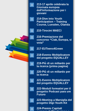
213-17 aprile celebrata la
Giornata europea
dell’informazione per i
giovani
214-Dive into Youth
Participation – Training
Course, Luesden, Olanda
215-Tirocini MAECI
216-Premiazione del
concorso “Ciak, Europa, si
vota”
217-EUTeens4Green
218-Evento Moltiplicatore
del progetto EQUALLEY
219-Più di un miliardo per
la ricerca (prima pagina)
220-Più di un miliardo per
la ricerca
221-Evento Moltiplicatore
del progetto EQUALLEY
222-Moduli formativi per il
progetto Podcast para um
Futuro
223-Meeting a Marsiglia del
progetto Digi-Youth Kit
224-Premio Capitali