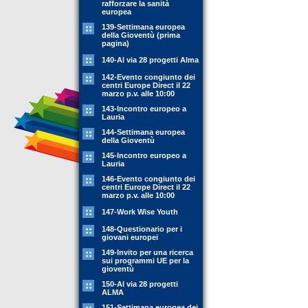
rafforzare la sanità
europea
139-Settimana europea
della Gioventù (prima
pagina)
140-Al via 28 progetti Alma
142-Evento congiunto dei
centri Europe Direct il 22
marzo p.v. alle 10:00
143-Incontro europeo a
Lauria
144-Settimana europea
della Gioventù
145-Incontro europeo a
Lauria
146-Evento congiunto dei
centri Europe Direct il 22
marzo p.v. alle 10:00
147-Work Wise Youth
148-Questionario per i
giovani europei
149-Invito per una ricerca
sui programmi UE per la
gioventù
150-Al via 28 progetti
ALMA
151-Settimana europea dei