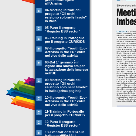
all’Ucraina
04-Meeting iniziale del
progetto “Gli orchi
esistono solonelle favole”
in Italia
05-Parte il progetto
“Register BSS sector”
06-Training in Portogallo
per il progetto CURIKIDS
07-Il progetto “Youth Eco-
Activism in the EU” entra
nel vivo delle attività
08-Dal 1° gennaio è in
vigore una nuova era per
la tassazione delle imprese
nell’UE
09-Meeting iniziale del
progetto “Gli orchi
esistono solo nelle favole”
in Italia (prima pagina)
10-Il progetto “Youth Eco-
Activism in the EU” entra
nel vivo delle attività
11-Training in Portogallo
per il progetto CURIKIDS
12-Parte il progetto
“Register BSS sector”
13-Evento/Conferenza in
Italia per HEPA4ALL