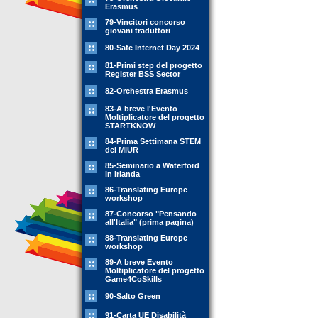
Erasmus
79-Vincitori concorso
giovani traduttori
80-Safe Internet Day 2024
81-Primi step del progetto
Register BSS Sector
82-Orchestra Erasmus
83-A breve l'Evento
Moltiplicatore del progetto
STARTKNOW
84-Prima Settimana STEM
del MIUR
85-Seminario a Waterford
in Irlanda
86-Translating Europe
workshop
87-Concorso "Pensando
all'Italia" (prima pagina)
88-Translating Europe
workshop
89-A breve Evento
Moltiplicatore del progetto
Game4CoSkills
90-Salto Green
91-Carta UE Disabilità