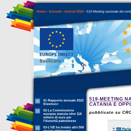
Home
Giornali
Articoli 2024
519-Meeting nazionale dei centr
519-MEETING N
01-Rapporto annuale 2022
CATANIA E OPP
Erasmus+
02-La Commissione
pubblicato su CR
europea stanzia oltre 118
milioni di euro per
l’Autorità palestinese
03-L’UE ha inviato altri 500
gruppi elettrogeni