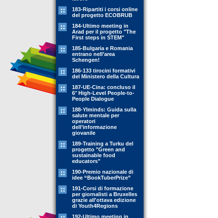
183-Ripartiti i corsi online
del progetto ECOBRUB
184-Ultimo meeting in
Arad per il progetto "The
First steps in STEM"
185-Bulgaria e Romania
entrano nell’area
Schengen!
186-133 tirocini formativi
del Ministero della Cultura
187-UE-Cina: concluso il
6° High-Level People-to-
People Dialogue
188-YIminds: Guida sulla
salute mentale per
operatori
dell’informazione
giovanile
189-Training a Turku del
progetto "Green and
sustainable food
educators"
190-Premio nazionale di
idee “BookTuberPrize”
191-Corsi di formazione
per giornalisti a Bruxelles
grazie all'ottava edizione
di Youth4Regions
192-Ultimo meeting in