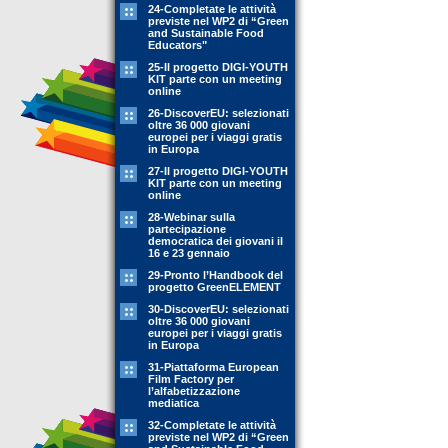
24-Completate le attività
previste nel WP2 di “Green
and Sustainable Food
Educators"
25-Il progetto DIGI-YOUTH
KIT parte con un meeting
online
26-DiscoverEU: selezionati
oltre 36 000 giovani
europei per i viaggi gratis
in Europa
27-Il progetto DIGI-YOUTH
KIT parte con un meeting
online
28-Webinar sulla
partecipazione
democratica dei giovani il
16 e 23 gennaio
29-Pronto l’Handbook del
progetto GreenELEMENT
30-DiscoverEU: selezionati
oltre 36 000 giovani
europei per i viaggi gratis
in Europa
31-Piattaforma European
Film Factory per
l’alfabetizzazione
mediatica
32-Completate le attività
previste nel WP2 di “Green