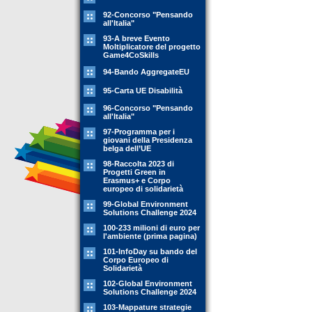
92-Concorso "Pensando
all'Italia"
93-A breve Evento
Moltiplicatore del progetto
Game4CoSkills
94-Bando AggregateEU
95-Carta UE Disabilità
96-Concorso "Pensando
all'Italia"
97-Programma per i
giovani della Presidenza
belga dell’UE
98-Raccolta 2023 di
Progetti Green in
Erasmus+ e Corpo
europeo di solidarietà
99-Global Environment
Solutions Challenge 2024
100-233 milioni di euro per
l'ambiente (prima pagina)
101-InfoDay su bando del
Corpo Europeo di
Solidarietà
102-Global Environment
Solutions Challenge 2024
103-Mappature strategie