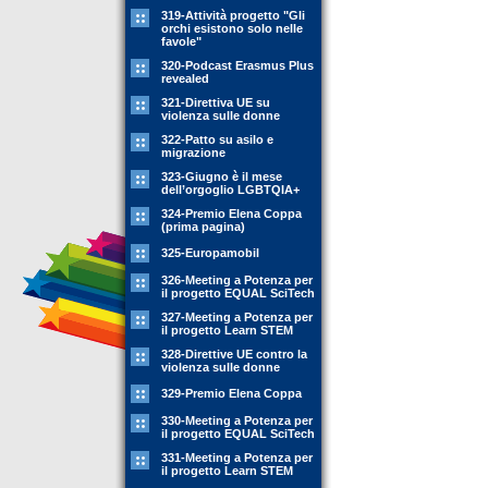
319-Attività progetto "Gli
orchi esistono solo nelle
favole"
320-Podcast Erasmus Plus
revealed
321-Direttiva UE su
violenza sulle donne
322-Patto su asilo e
migrazione
323-Giugno è il mese
dell’orgoglio LGBTQIA+
324-Premio Elena Coppa
(prima pagina)
325-Europamobil
326-Meeting a Potenza per
il progetto EQUAL SciTech
327-Meeting a Potenza per
il progetto Learn STEM
328-Direttive UE contro la
violenza sulle donne
329-Premio Elena Coppa
330-Meeting a Potenza per
il progetto EQUAL SciTech
331-Meeting a Potenza per
il progetto Learn STEM