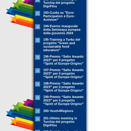
Turchia del progetto
Digi4You
193-Guida su "Euro-
Participation e Euro-
Activism”
194-Evento inaugurale
della Settimana europea
della gioventù 2024
195-Training a Turku del
progetto "Green and
sustainable food
educators"
196-Premio “Salto Awards
2023” per il progetto
“Spirit of Europe-Origins”
197-Premio “Salto Awards
2023” per il progetto
“Spirit of Europe-Origins”
198-Premio “Salto Awards
2023” per il progetto
“Spirit of Europe-Origins”
199-Premio “Salto Awards
2023” per il progetto
“Spirit of Europe-Origins”
200-Youth4Regions
201-Ultimo meeting in
Turchia del progetto
Digi4You