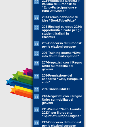
202-Pubblicata la guida in
Italiano di Eurodesk su
“Euro-Partecipazione e
Euro-Attivismo”
203-Premio nazionale di
idee “BookTuberPrize”
204-Elezioni europee 2024:
opportunità di voto per gli
studenti italiani in
Erasmus
205-Concorso di Eurodesk
per le elezioni europee
206-Training course “Dive
into Youth Participation”
207-Negoziati con il Regno
Unito su mobilità dei
giovani
208-Premiazione del
concorso “Ciak, Europa, si
vota”
209-Tirocini MAECI
210-Negoziati con il Regno
Unito su mobilità dei
giovani
211-Premio “Salto Awards
2023” per il progetto
“Spirit of Europe-Origins”
212-Concorso di Eurodesk
per le elezioni europee