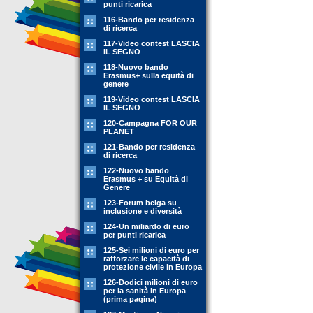
punti ricarica
116-Bando per residenza
di ricerca
117-Video contest LASCIA
IL SEGNO
118-Nuovo bando
Erasmus+ sulla equità di
genere
119-Video contest LASCIA
IL SEGNO
120-Campagna FOR OUR
PLANET
121-Bando per residenza
di ricerca
122-Nuovo bando
Erasmus + su Equità di
Genere
123-Forum belga su
inclusione e diversità
124-Un miliardo di euro
per punti ricarica
125-Sei milioni di euro per
rafforzare le capacità di
protezione civile in Europa
126-Dodici milioni di euro
per la sanità in Europa
(prima pagina)