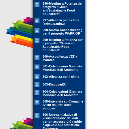
296-Meeting a Potenza del
progetto “Green
andSustainable Food
Educators”
297-Alleanza per il clima
(prima pagina)
298-Nuovo online meeting
per il progetto WARRIOR
299-Meeting a Potenza per
il progetto "Green and
Sustainable Food
Educators"
300-Accoglienza VET a
Maratea
301-Celebrazioni Giornata
Mondiale dell'Ambiente
302-Alleanza per il clima
303-DiscoverEU
304-Celebrazioni Giornata
Mondiale dell'Ambiente
305-Intervista su Cronache
tv sui risultati delle
europee
306-Nuova iniziativa di
visualizzazione dei dati
per un accesso più rapido
e agevole alle statistiche
Erasmus+