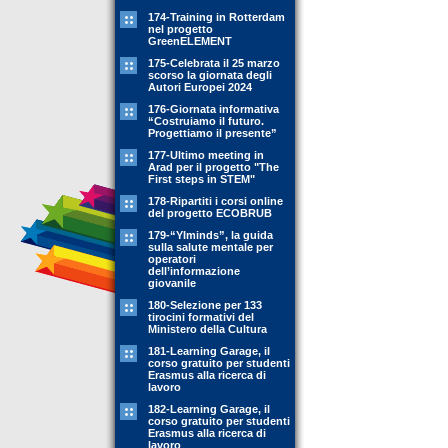
174-Training in Rotterdam
nel progetto
GreenELEMENT
175-Celebrata il 25 marzo
scorso la giornata degli
Autori Europei 2024
176-Giornata informativa
“Costruiamo il futuro.
Progettiamo il presente”
177-Ultimo meeting in
Arad per il progetto "The
First steps in STEM"
178-Ripartiti i corsi online
del progetto ECOBRUB
179-“YIminds”, la guida
sulla salute mentale per
operatori
dell’informazione
giovanile
180-Selezione per 133
tirocini formativi del
Ministero della Cultura
181-Learning Garage, il
corso gratuito per studenti
Erasmus alla ricerca di
lavoro
182-Learning Garage, il
corso gratuito per studenti
Erasmus alla ricerca di
lavoro