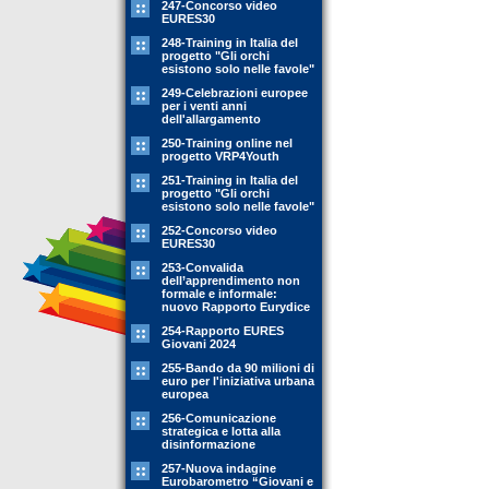
247-Concorso video
EURES30
248-Training in Italia del
progetto "Gli orchi
esistono solo nelle favole"
249-Celebrazioni europee
per i venti anni
dell'allargamento
250-Training online nel
progetto VRP4Youth
251-Training in Italia del
progetto "Gli orchi
esistono solo nelle favole"
252-Concorso video
EURES30
253-Convalida
dell’apprendimento non
formale e informale:
nuovo Rapporto Eurydice
254-Rapporto EURES
Giovani 2024
255-Bando da 90 milioni di
euro per l'iniziativa urbana
europea
256-Comunicazione
strategica e lotta alla
disinformazione
257-Nuova indagine
Eurobarometro “Giovani e