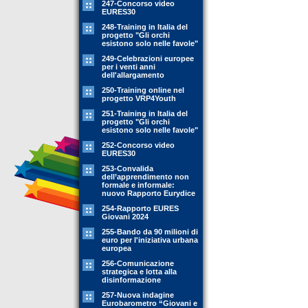
247-Concorso video
EURES30
248-Training in Italia del
progetto "Gli orchi
esistono solo nelle favole"
249-Celebrazioni europee
per i venti anni
dell'allargamento
250-Training online nel
progetto VRP4Youth
251-Training in Italia del
progetto "Gli orchi
esistono solo nelle favole"
252-Concorso video
EURES30
253-Convalida
dell’apprendimento non
formale e informale:
nuovo Rapporto Eurydice
254-Rapporto EURES
Giovani 2024
255-Bando da 90 milioni di
euro per l'iniziativa urbana
europea
256-Comunicazione
strategica e lotta alla
disinformazione
257-Nuova indagine
Eurobarometro “Giovani e