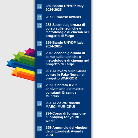
286-Bando UNYDP Italy
2024-2025
287-Eurodesk Awards
288-Seconda giornata di
corso sulle tecniche e
metodologie di cinema nel
progetto di Fargo
289-Bando UNYDP Italy
2024-2025
290-Seconda giornata di
corso sulle tecniche e
metodologie di cinema nel
progetto di Fargo
291-Al lavoro sulla Guida
contro le Fake News nel
progetto WARRIOR
292-Celebrato il 20°
anniversario dei master
congiunti Erasmus
Mundus
293-Al via 297 tirocini
MAECI-MUR-CRUI
294-Corso di formazione
“Lobbying for youth
work”
295-Annuncio dei vincitori
degli Eurodesk Awards
2024