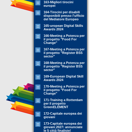
163-Migliori tirocini
europei
164-Tirocini per disabili
disponibili presso l'ufficio
del Mediatore Europeo
165-uropean Digital Skills
Awards 2024
166-Meeting a Potenza per
il progetto "Food For
Change"
167-Meeting a Potenza per
il progetto "Register BSS
sector"
168-Meeting a Potenza per
il progetto "Register BSS
sector"
169-European Digital Skill
Awards 2024
170-Meeting a Potenza per
il progetto "Food For
Change"
171-Training a Rotterdam
per il progetto
GreenELEMENT
172-Capitale europea dei
giovani
173-Capitale europea dei
giovani 2027: annunciate
le 5 città finaliste!