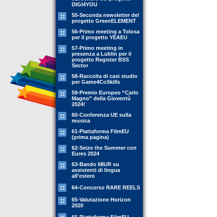
DIGI4YOU
55-Seconda newsletter del
progetto GreenELEMENT
56-Primo meeting a Tolosa
per il progetto YEAEU
57-Primo meeting in
presenza a Lublin per il
progetto Register BSS
Sector
58-Raccolta di casi studio
per Game4CoSkills
59-Premio Europeo “Carlo
Magno” della Gioventù
2024!
60-Conferenza UE sulla
musica
61-Piattaforma FilmEU
(prima pagina)
62-Seize the Summer con
Eures 2024
63-Bando MIUR su
assistenti di lingua
all'estero
64-Concorso RARE REELS
65-Valutazione Horizon
2020