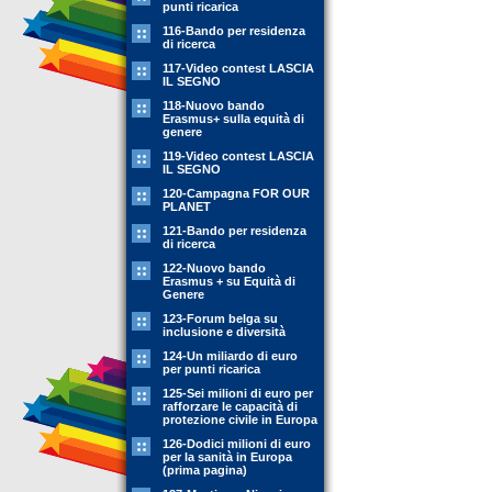
punti ricarica
116-Bando per residenza
di ricerca
117-Video contest LASCIA
IL SEGNO
118-Nuovo bando
Erasmus+ sulla equità di
genere
119-Video contest LASCIA
IL SEGNO
120-Campagna FOR OUR
PLANET
121-Bando per residenza
di ricerca
122-Nuovo bando
Erasmus + su Equità di
Genere
123-Forum belga su
inclusione e diversità
124-Un miliardo di euro
per punti ricarica
125-Sei milioni di euro per
rafforzare le capacità di
protezione civile in Europa
126-Dodici milioni di euro
per la sanità in Europa
(prima pagina)