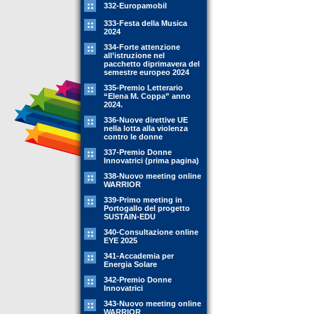
332-Europamobil
333-Festa della Musica
2024
334-Forte attenzione
all’istruzione nel
pacchetto diprimavera del
semestre europeo 2024
335-Premio Letterario
“Elena M. Coppa” anno
2024.
336-Nuove direttive UE
nella lotta alla violenza
contro le donne
337-Premio Donne
Innovatrici (prima pagina)
338-Nuovo meeting online
WARRIOR
339-Primo meeting in
Portogallo del progetto
SUSTAIN-EDU
340-Consultazione online
EYE 2025
341-Accademia per
Energia Solare
342-Premio Donne
Innovatrici
343-Nuovo meeting online
WARRIOR