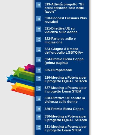
319-Attività progetto "Gli
orchi esistono solo nelle
favole"
320-Podcast Erasmus Plus
revealed
321-Direttiva UE su
violenza sulle donne
322-Patto su asilo e
migrazione
323-Giugno è il mese
dell’orgoglio LGBTQIA+
324-Premio Elena Coppa
(prima pagina)
325-Europamobil
326-Meeting a Potenza per
il progetto EQUAL SciTech
327-Meeting a Potenza per
il progetto Learn STEM
328-Direttive UE contro la
violenza sulle donne
329-Premio Elena Coppa
330-Meeting a Potenza per
il progetto EQUAL SciTech
331-Meeting a Potenza per
il progetto Learn STEM