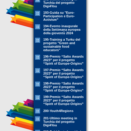
Turchia del progetto
Digi4You
193-Guida su "Euro-
Participation e Euro-
Activism”
194-Evento inaugurale
della Settimana europea
della gioventù 2024
195-Training a Turku del
progetto "Green and
sustainable food
educators"
196-Premio “Salto Awards
2023” per il progetto
“Spirit of Europe-Origins”
197-Premio “Salto Awards
2023” per il progetto
“Spirit of Europe-Origins”
198-Premio “Salto Awards
2023” per il progetto
“Spirit of Europe-Origins”
199-Premio “Salto Awards
2023” per il progetto
“Spirit of Europe-Origins”
200-Youth4Regions
201-Ultimo meeting in
Turchia del progetto
Digi4You