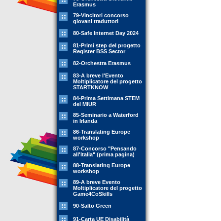
Erasmus
79-Vincitori concorso
giovani traduttori
80-Safe Internet Day 2024
81-Primi step del progetto
Register BSS Sector
82-Orchestra Erasmus
83-A breve l'Evento
Moltiplicatore del progetto
STARTKNOW
84-Prima Settimana STEM
del MIUR
85-Seminario a Waterford
in Irlanda
86-Translating Europe
workshop
87-Concorso "Pensando
all'Italia" (prima pagina)
88-Translating Europe
workshop
89-A breve Evento
Moltiplicatore del progetto
Game4CoSkills
90-Salto Green
91-Carta UE Disabilità