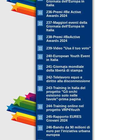
Giornata dell'Europa in
Italia
236-Premi #Be Active
Awards 2024
237-Maggiori eventi della
Giornata dell'Europa in
Italia
238-Premi #BeActive
Awards 2024
239-Video "Usa il tuo voto"
240-European Youth Event
in Italia
241-Giornata mondiale
della libertà di stampa
242-Telelavoro equo e
diritto alla disconnessione
243-Training in Italia del
progetto "Gli orchi
esistono solo nelle
favole"-prima pagina
244-Training online nel
progetto VRP4Youth
245-Rapporto EURES
Giovani 2024
246-Bando da 90 milioni di
euro per l'iniziativa urbana
europea