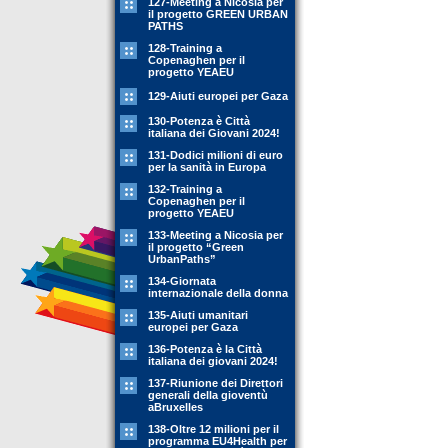
127-Meeting a Nicosia per
il progetto GREEN URBAN
PATHS
128-Training a
Copenaghen per il
progetto YEAEU
129-Aiuti europei per Gaza
130-Potenza è Città
italiana dei Giovani 2024!
131-Dodici milioni di euro
per la sanità in Europa
132-Training a
Copenaghen per il
progetto YEAEU
133-Meeting a Nicosia per
il progetto “Green
UrbanPaths”
134-Giornata
internazionale della donna
135-Aiuti umanitari
europei per Gaza
136-Potenza è la Città
italiana dei giovani 2024!
137-Riunione dei Direttori
generali della gioventù
aBruxelles
138-Oltre 12 milioni per il
programma EU4Health per