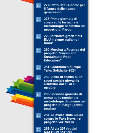
277-Patto istituzionale per
il futuro delle nuove
generazioni
278-Prima giornata di
corso sulle tecniche e
metodologie di cinema nel
progetto di Fargo
279-Iniziativa green "PIÙ
BLU insieme puliamo i
fiumi"
280-Meeting a Potenza del
progetto “Green and
Sustainable Food
Educators”
281-Conferenza Europe
Talks Solidarity 2024
282-Visita di studio sullo
sport sociale giovanile
aDublino dal 13 al 16
ottobre
283-Seconda giornata di
corso sulle tecniche e
metodologie di cinema nel
progetto di Fargo (prima
pagina)
284-Al lavoro sulla Guida
contro le Fake News nel
progetto WARRIOR
285-Al via 297 tirocini
MAECI-MUR-CRUI