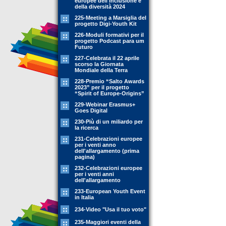
europee dell'inclusione e
della diversità 2024
225-Meeting a Marsiglia del
progetto Digi-Youth Kit
226-Moduli formativi per il
progetto Podcast para um
Futuro
227-Celebrata il 22 aprile
scorso la Giornata
Mondiale della Terra
228-Premio “Salto Awards
2023” per il progetto
“Spirit of Europe-Origins”
229-Webinar Erasmus+
Goes Digital
230-Più di un miliardo per
la ricerca
231-Celebrazioni europee
per i venti anno
dell'allargamento (prima
pagina)
232-Celebrazioni europee
per i venti anni
dell'allargamento
233-European Youth Event
in Italia
234-Video "Usa il tuo voto"
235-Maggiori eventi della