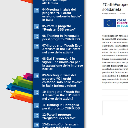
all’Ucraina
04-Meeting iniziale del
progetto “Gli orchi
esistono solonelle favole”
in Italia
05-Parte il progetto
“Register BSS sector”
06-Training in Portogallo
per il progetto CURIKIDS
07-Il progetto “Youth Eco-
Activism in the EU” entra
nel vivo delle attività
08-Dal 1° gennaio è in
vigore una nuova era per
la tassazione delle imprese
nell’UE
09-Meeting iniziale del
progetto “Gli orchi
esistono solo nelle favole”
in Italia (prima pagina)
10-Il progetto “Youth Eco-
Activism in the EU” entra
nel vivo delle attività
11-Training in Portogallo
per il progetto CURIKIDS
12-Parte il progetto
“Register BSS sector”
13-Evento/Conferenza in
Italia per HEPA4ALL