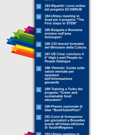
183-Ripartiti i corsi online
del progetto ECOBRUB
184-Ultimo meeting in
Arad per il progetto "The
First steps in STEM"
185-Bulgaria e Romania
entrano nell’area
Schengen!
186-133 tirocini formativi
del Ministero della Cultura
187-UE-Cina: concluso il
6° High-Level People-to-
People Dialogue
188-YIminds: Guida sulla
salute mentale per
operatori
dell’informazione
giovanile
189-Training a Turku del
progetto "Green and
sustainable food
educators"
190-Premio nazionale di
idee “BookTuberPrize”
191-Corsi di formazione
per giornalisti a Bruxelles
grazie all'ottava edizione
di Youth4Regions
192-Ultimo meeting in