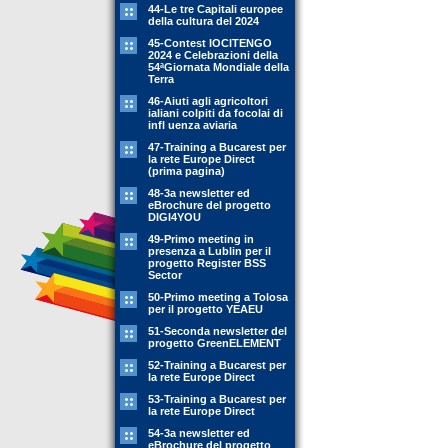
44-Le tre Capitali europee
della cultura del 2024
45-Contest IOCITENGO
2024 e Celebrazioni della
54ªGiornata Mondiale della
Terra
46-Aiuti agli agricoltori
ialiani colpiti da focolai di
infl uenza aviaria
47-Training a Bucarest per
la rete Europe Direct
(prima pagina)
48-3a newsletter ed
eBrochure del progetto
DIGI4YOU
49-Primo meeting in
presenza a Lublin per il
progetto Register BSS
Sector
50-Primo meeting a Tolosa
per il progetto YEAEU
51-Seconda newsletter del
progetto GreenELEMENT
52-Training a Bucarest per
la rete Europe Direct
53-Training a Bucarest per
la rete Europe Direct
54-3a newsletter ed
eBrochure del progetto