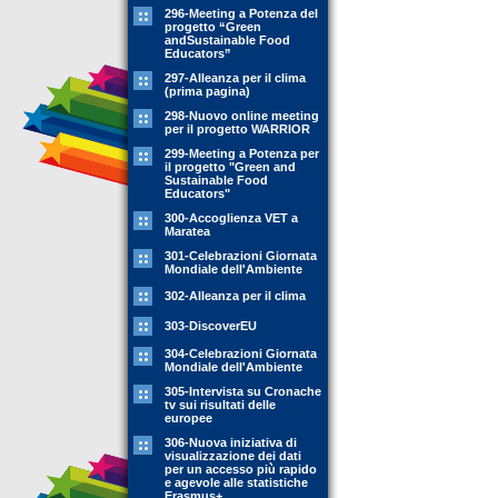
296-Meeting a Potenza del
progetto “Green
andSustainable Food
Educators”
297-Alleanza per il clima
(prima pagina)
298-Nuovo online meeting
per il progetto WARRIOR
299-Meeting a Potenza per
il progetto "Green and
Sustainable Food
Educators"
300-Accoglienza VET a
Maratea
301-Celebrazioni Giornata
Mondiale dell'Ambiente
302-Alleanza per il clima
303-DiscoverEU
304-Celebrazioni Giornata
Mondiale dell'Ambiente
305-Intervista su Cronache
tv sui risultati delle
europee
306-Nuova iniziativa di
visualizzazione dei dati
per un accesso più rapido
e agevole alle statistiche
Erasmus+