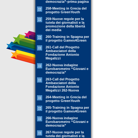
democrazia”-prima pagina
258-Meeting in Grecia del
progetto GreenYouth
259-Nuove regole per la
tutela dei giornalisti e la
promozione della libertà
dei media
260-Training in Spagna per
il progetto Games4Green
261-Call del Progetto
Ambasciatori della
Fondazione Antonio
Megalizzi
262-Nuova indagine
Eurobarometro “Giovani e
democrazia”
263-Call del Progetto
Ambasciatori della
Fondazione Antonio
Megalizzi 262-Nuova
264-Meeting in Grecia del
progetto GreenYouth
265-Training in Spagna per
il progetto Games4Green
266-Nuova indagine
Eurobarometro “Giovani e
democrazia”
267-Nuove regole per la
tutela dei giornalisti e la