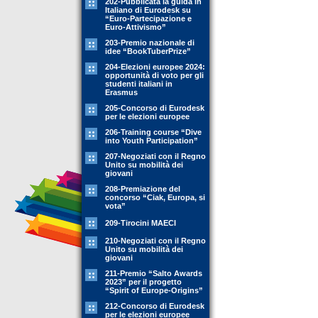
202-Pubblicata la guida in
Italiano di Eurodesk su
“Euro-Partecipazione e
Euro-Attivismo”
203-Premio nazionale di
idee “BookTuberPrize”
204-Elezioni europee 2024:
opportunità di voto per gli
studenti italiani in
Erasmus
205-Concorso di Eurodesk
per le elezioni europee
206-Training course “Dive
into Youth Participation”
207-Negoziati con il Regno
Unito su mobilità dei
giovani
208-Premiazione del
concorso “Ciak, Europa, si
vota”
209-Tirocini MAECI
210-Negoziati con il Regno
Unito su mobilità dei
giovani
211-Premio “Salto Awards
2023” per il progetto
“Spirit of Europe-Origins”
212-Concorso di Eurodesk
per le elezioni europee