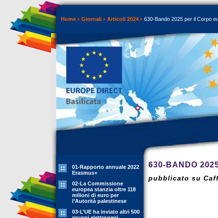
Home
Giornali
Articoli 2024
630-Bando 2025 per il Corpo eur
630-BANDO 202
01-Rapporto annuale 2022
Erasmus+
pubblicato su Caf
02-La Commissione
europea stanzia oltre 118
milioni di euro per
l’Autorità palestinese
03-L’UE ha inviato altri 500
gruppi elettrogeni