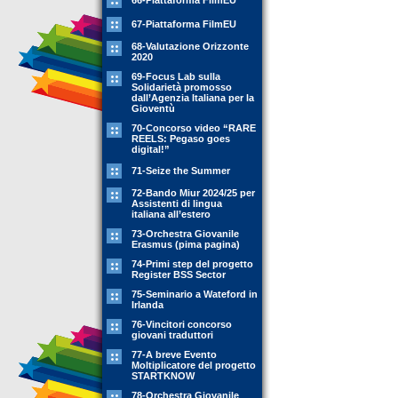
66-Piattaforma FilmEU
67-Piattaforma FilmEU
68-Valutazione Orizzonte
2020
69-Focus Lab sulla
Solidarietà promosso
dall’Agenzia Italiana per la
Gioventù
70-Concorso video “RARE
REELS: Pegaso goes
digital!”
71-Seize the Summer
72-Bando Miur 2024/25 per
Assistenti di lingua
italiana all’estero
73-Orchestra Giovanile
Erasmus (pima pagina)
74-Primi step del progetto
Register BSS Sector
75-Seminario a Wateford in
Irlanda
76-Vincitori concorso
giovani traduttori
77-A breve Evento
Moltiplicatore del progetto
STARTKNOW
78-Orchestra Giovanile