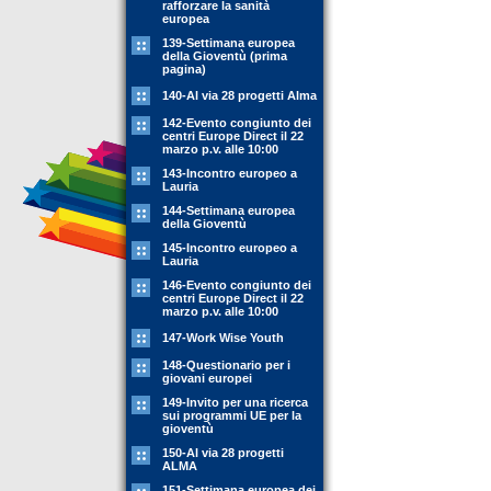
rafforzare la sanità
europea
139-Settimana europea
della Gioventù (prima
pagina)
140-Al via 28 progetti Alma
142-Evento congiunto dei
centri Europe Direct il 22
marzo p.v. alle 10:00
143-Incontro europeo a
Lauria
144-Settimana europea
della Gioventù
145-Incontro europeo a
Lauria
146-Evento congiunto dei
centri Europe Direct il 22
marzo p.v. alle 10:00
147-Work Wise Youth
148-Questionario per i
giovani europei
149-Invito per una ricerca
sui programmi UE per la
gioventù
150-Al via 28 progetti
ALMA
151-Settimana europea dei