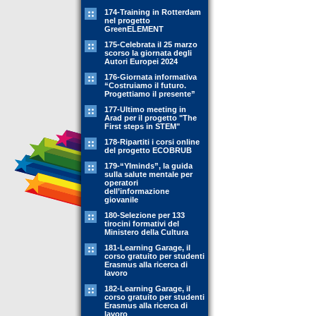
174-Training in Rotterdam
nel progetto
GreenELEMENT
175-Celebrata il 25 marzo
scorso la giornata degli
Autori Europei 2024
176-Giornata informativa
“Costruiamo il futuro.
Progettiamo il presente”
177-Ultimo meeting in
Arad per il progetto "The
First steps in STEM"
178-Ripartiti i corsi online
del progetto ECOBRUB
179-“YIminds”, la guida
sulla salute mentale per
operatori
dell’informazione
giovanile
180-Selezione per 133
tirocini formativi del
Ministero della Cultura
181-Learning Garage, il
corso gratuito per studenti
Erasmus alla ricerca di
lavoro
182-Learning Garage, il
corso gratuito per studenti
Erasmus alla ricerca di
lavoro