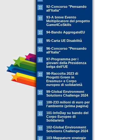
92-Concorso "Pensando
all'Italia"
93-A breve Evento
Moltiplicatore del progetto
Game4CoSkills
94-Bando AggregateEU
95-Carta UE Disabilità
96-Concorso "Pensando
all'Italia"
97-Programma per i
giovani della Presidenza
belga dell’UE
98-Raccolta 2023 di
Progetti Green in
Erasmus+ e Corpo
europeo di solidarietà
99-Global Environment
Solutions Challenge 2024
100-233 milioni di euro per
l'ambiente (prima pagina)
101-InfoDay su bando del
Corpo Europeo di
Solidarietà
102-Global Environment
Solutions Challenge 2024
103-Mappature strategie