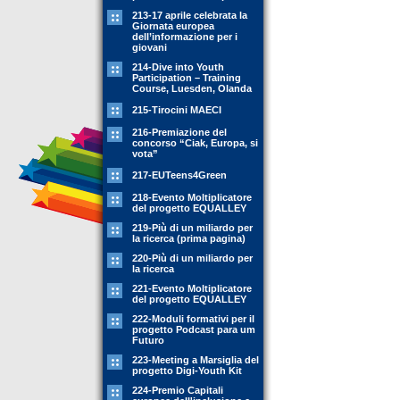
213-17 aprile celebrata la
Giornata europea
dell’informazione per i
giovani
214-Dive into Youth
Participation – Training
Course, Luesden, Olanda
215-Tirocini MAECI
216-Premiazione del
concorso “Ciak, Europa, si
vota”
217-EUTeens4Green
218-Evento Moltiplicatore
del progetto EQUALLEY
219-Più di un miliardo per
la ricerca (prima pagina)
220-Più di un miliardo per
la ricerca
221-Evento Moltiplicatore
del progetto EQUALLEY
222-Moduli formativi per il
progetto Podcast para um
Futuro
223-Meeting a Marsiglia del
progetto Digi-Youth Kit
224-Premio Capitali