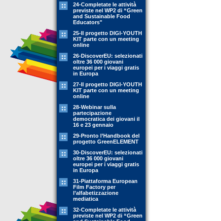
24-Completate le attività
previste nel WP2 di “Green
and Sustainable Food
Educators"
25-Il progetto DIGI-YOUTH
KIT parte con un meeting
online
26-DiscoverEU: selezionati
oltre 36 000 giovani
europei per i viaggi gratis
in Europa
27-Il progetto DIGI-YOUTH
KIT parte con un meeting
online
28-Webinar sulla
partecipazione
democratica dei giovani il
16 e 23 gennaio
29-Pronto l’Handbook del
progetto GreenELEMENT
30-DiscoverEU: selezionati
oltre 36 000 giovani
europei per i viaggi gratis
in Europa
31-Piattaforma European
Film Factory per
l’alfabetizzazione
mediatica
32-Completate le attività
previste nel WP2 di “Green