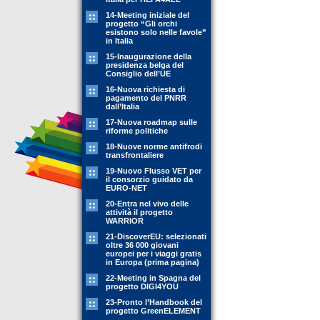
14-Meeting iniziale del
progetto “Gli orchi
esistono solo nelle favole”
in Italia
15-Inaugurazione della
presidenza belga del
Consiglio dell’UE
16-Nuova richiesta di
pagamento del PNRR
dall’Italia
17-Nuova roadmap sulle
riforme politiche
18-Nuove norme antifrodi
transfrontaliere
19-Nuovo Flusso VET per
il consorzio guidato da
EURO-NET
20-Entra nel vivo delle
attività il progetto
WARRIOR
21-DiscoverEU: selezionati
oltre 36 000 giovani
europei per i viaggi gratis
in Europa (prima pagina)
22-Meeting in Spagna del
progetto DIGI4YOU
23-Pronto l’Handbook del
progetto GreenELEMENT