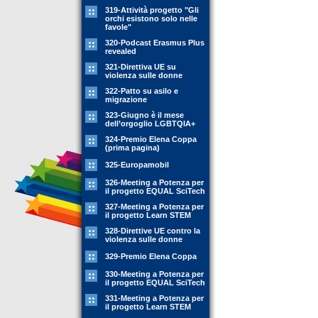
319-Attività progetto "Gli
orchi esistono solo nelle
favole"
320-Podcast Erasmus Plus
revealed
321-Direttiva UE su
violenza sulle donne
322-Patto su asilo e
migrazione
323-Giugno è il mese
dell’orgoglio LGBTQIA+
324-Premio Elena Coppa
(prima pagina)
325-Europamobil
326-Meeting a Potenza per
il progetto EQUAL SciTech
327-Meeting a Potenza per
il progetto Learn STEM
328-Direttive UE contro la
violenza sulle donne
329-Premio Elena Coppa
330-Meeting a Potenza per
il progetto EQUAL SciTech
331-Meeting a Potenza per
il progetto Learn STEM