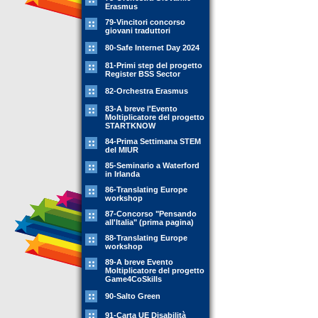
Erasmus
79-Vincitori concorso
giovani traduttori
80-Safe Internet Day 2024
81-Primi step del progetto
Register BSS Sector
82-Orchestra Erasmus
83-A breve l'Evento
Moltiplicatore del progetto
STARTKNOW
84-Prima Settimana STEM
del MIUR
85-Seminario a Waterford
in Irlanda
86-Translating Europe
workshop
87-Concorso "Pensando
all'Italia" (prima pagina)
88-Translating Europe
workshop
89-A breve Evento
Moltiplicatore del progetto
Game4CoSkills
90-Salto Green
91-Carta UE Disabilità