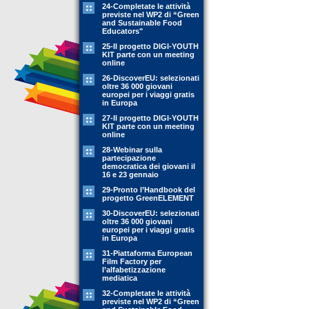
24-Completate le attività
previste nel WP2 di “Green
and Sustainable Food
Educators"
25-Il progetto DIGI-YOUTH
KIT parte con un meeting
online
26-DiscoverEU: selezionati
oltre 36 000 giovani
europei per i viaggi gratis
in Europa
27-Il progetto DIGI-YOUTH
KIT parte con un meeting
online
28-Webinar sulla
partecipazione
democratica dei giovani il
16 e 23 gennaio
29-Pronto l’Handbook del
progetto GreenELEMENT
30-DiscoverEU: selezionati
oltre 36 000 giovani
europei per i viaggi gratis
in Europa
31-Piattaforma European
Film Factory per
l’alfabetizzazione
mediatica
32-Completate le attività
previste nel WP2 di “Green