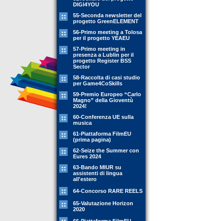
DIGI4YOU
55-Seconda newsletter del
progetto GreenELEMENT
56-Primo meeting a Tolosa
per il progetto YEAEU
57-Primo meeting in
presenza a Lublin per il
progetto Register BSS
Sector
58-Raccolta di casi studio
per Game4CoSkills
59-Premio Europeo “Carlo
Magno” della Gioventù
2024!
60-Conferenza UE sulla
musica
61-Piattaforma FilmEU
(prima pagina)
62-Seize the Summer con
Eures 2024
63-Bando MIUR su
assistenti di lingua
all'estero
64-Concorso RARE REELS
65-Valutazione Horizon
2020