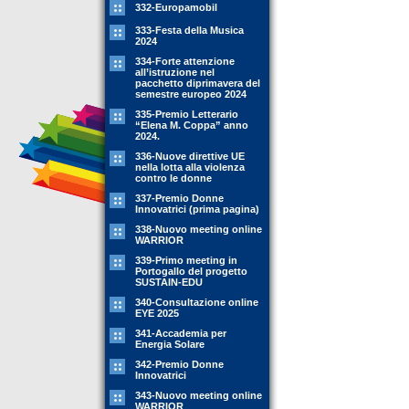
332-Europamobil
333-Festa della Musica
2024
334-Forte attenzione
all’istruzione nel
pacchetto diprimavera del
semestre europeo 2024
335-Premio Letterario
“Elena M. Coppa” anno
2024.
336-Nuove direttive UE
nella lotta alla violenza
contro le donne
337-Premio Donne
Innovatrici (prima pagina)
338-Nuovo meeting online
WARRIOR
339-Primo meeting in
Portogallo del progetto
SUSTAIN-EDU
340-Consultazione online
EYE 2025
341-Accademia per
Energia Solare
342-Premio Donne
Innovatrici
343-Nuovo meeting online
WARRIOR