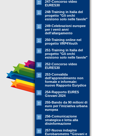
247-Concorso video
EURES30
248-Training in Italia del
progetto "Gli orchi
esistono solo nelle favole"
249-Celebrazioni europee
per i venti anni
dell'allargamento
250-Training online nel
progetto VRP4Youth
251-Training in Italia del
progetto "Gli orchi
esistono solo nelle favole"
252-Concorso video
EURES30
253-Convalida
dell’apprendimento non
formale e informale:
nuovo Rapporto Eurydice
254-Rapporto EURES
Giovani 2024
255-Bando da 90 milioni di
euro per l'iniziativa urbana
europea
256-Comunicazione
strategica e lotta alla
disinformazione
257-Nuova indagine
Eurobarometro “Giovani e