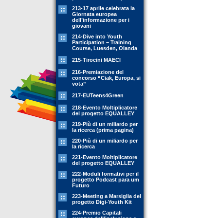
213-17 aprile celebrata la
Giornata europea
dell’informazione per i
giovani
214-Dive into Youth
Participation – Training
Course, Luesden, Olanda
215-Tirocini MAECI
216-Premiazione del
concorso “Ciak, Europa, si
vota”
217-EUTeens4Green
218-Evento Moltiplicatore
del progetto EQUALLEY
219-Più di un miliardo per
la ricerca (prima pagina)
220-Più di un miliardo per
la ricerca
221-Evento Moltiplicatore
del progetto EQUALLEY
222-Moduli formativi per il
progetto Podcast para um
Futuro
223-Meeting a Marsiglia del
progetto Digi-Youth Kit
224-Premio Capitali