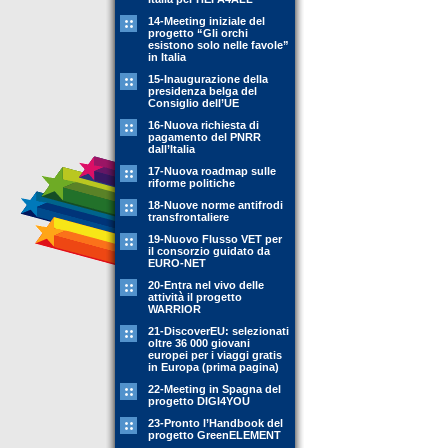
14-Meeting iniziale del
progetto “Gli orchi
esistono solo nelle favole”
in Italia
15-Inaugurazione della
presidenza belga del
Consiglio dell’UE
16-Nuova richiesta di
pagamento del PNRR
dall’Italia
17-Nuova roadmap sulle
riforme politiche
18-Nuove norme antifrodi
transfrontaliere
19-Nuovo Flusso VET per
il consorzio guidato da
EURO-NET
20-Entra nel vivo delle
attività il progetto
WARRIOR
21-DiscoverEU: selezionati
oltre 36 000 giovani
europei per i viaggi gratis
in Europa (prima pagina)
22-Meeting in Spagna del
progetto DIGI4YOU
23-Pronto l’Handbook del
progetto GreenELEMENT