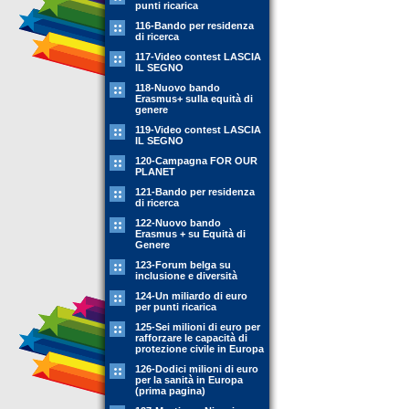
punti ricarica
116-Bando per residenza
di ricerca
117-Video contest LASCIA
IL SEGNO
118-Nuovo bando
Erasmus+ sulla equità di
genere
119-Video contest LASCIA
IL SEGNO
120-Campagna FOR OUR
PLANET
121-Bando per residenza
di ricerca
122-Nuovo bando
Erasmus + su Equità di
Genere
123-Forum belga su
inclusione e diversità
124-Un miliardo di euro
per punti ricarica
125-Sei milioni di euro per
rafforzare le capacità di
protezione civile in Europa
126-Dodici milioni di euro
per la sanità in Europa
(prima pagina)