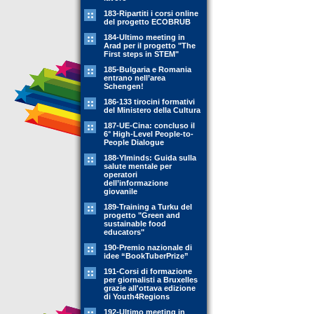
183-Ripartiti i corsi online
del progetto ECOBRUB
184-Ultimo meeting in
Arad per il progetto "The
First steps in STEM"
185-Bulgaria e Romania
entrano nell’area
Schengen!
186-133 tirocini formativi
del Ministero della Cultura
187-UE-Cina: concluso il
6° High-Level People-to-
People Dialogue
188-YIminds: Guida sulla
salute mentale per
operatori
dell’informazione
giovanile
189-Training a Turku del
progetto "Green and
sustainable food
educators"
190-Premio nazionale di
idee “BookTuberPrize”
191-Corsi di formazione
per giornalisti a Bruxelles
grazie all'ottava edizione
di Youth4Regions
192-Ultimo meeting in