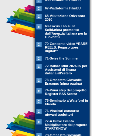
66-Piattaforma FilmEU
67-Piattaforma FilmEU
68-Valutazione Orizzonte
2020
69-Focus Lab sulla
Solidarietà promosso
dall’Agenzia Italiana per la
Gioventù
70-Concorso video “RARE
REELS: Pegaso goes
digital!”
71-Seize the Summer
72-Bando Miur 2024/25 per
Assistenti di lingua
italiana all’estero
73-Orchestra Giovanile
Erasmus (pima pagina)
74-Primi step del progetto
Register BSS Sector
75-Seminario a Wateford in
Irlanda
76-Vincitori concorso
giovani traduttori
77-A breve Evento
Moltiplicatore del progetto
STARTKNOW
78-Orchestra Giovanile