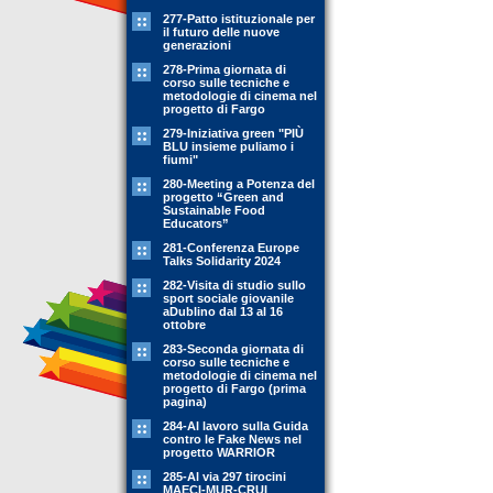
277-Patto istituzionale per
il futuro delle nuove
generazioni
278-Prima giornata di
corso sulle tecniche e
metodologie di cinema nel
progetto di Fargo
279-Iniziativa green "PIÙ
BLU insieme puliamo i
fiumi"
280-Meeting a Potenza del
progetto “Green and
Sustainable Food
Educators”
281-Conferenza Europe
Talks Solidarity 2024
282-Visita di studio sullo
sport sociale giovanile
aDublino dal 13 al 16
ottobre
283-Seconda giornata di
corso sulle tecniche e
metodologie di cinema nel
progetto di Fargo (prima
pagina)
284-Al lavoro sulla Guida
contro le Fake News nel
progetto WARRIOR
285-Al via 297 tirocini
MAECI-MUR-CRUI