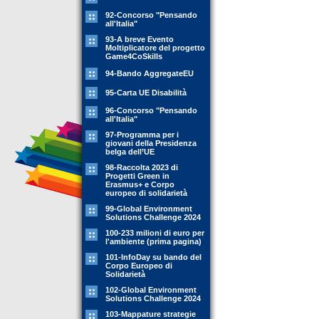
92-Concorso "Pensando
all'Italia"
93-A breve Evento
Moltiplicatore del progetto
Game4CoSkills
94-Bando AggregateEU
95-Carta UE Disabilità
96-Concorso "Pensando
all'Italia"
97-Programma per i
giovani della Presidenza
belga dell’UE
98-Raccolta 2023 di
Progetti Green in
Erasmus+ e Corpo
europeo di solidarietà
99-Global Environment
Solutions Challenge 2024
100-233 milioni di euro per
l'ambiente (prima pagina)
101-InfoDay su bando del
Corpo Europeo di
Solidarietà
102-Global Environment
Solutions Challenge 2024
103-Mappature strategie