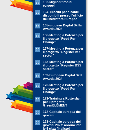
163-Migliori tirocini
europei
164-Tirocini per disabili
disponibili presso l'ufficio
del Mediatore Europeo
165-uropean Digital Skills
Awards 2024
166-Meeting a Potenza per
il progetto "Food For
Change"
167-Meeting a Potenza per
il progetto "Register BSS
sector"
168-Meeting a Potenza per
il progetto "Register BSS
sector"
169-European Digital Skill
Awards 2024
170-Meeting a Potenza per
il progetto "Food For
Change"
171-Training a Rotterdam
per il progetto
GreenELEMENT
172-Capitale europea dei
giovani
173-Capitale europea dei
giovani 2027: annunciate
le 5 città finaliste!