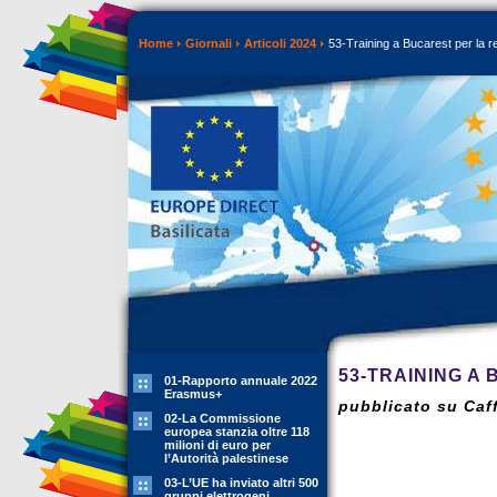
Home
Giornali
Articoli 2024
53-Training a Bucarest per la r
53-TRAINING A
01-Rapporto annuale 2022
Erasmus+
pubblicato su Caff
02-La Commissione
europea stanzia oltre 118
milioni di euro per
l’Autorità palestinese
03-L’UE ha inviato altri 500
gruppi elettrogeni