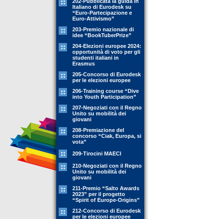
202-Pubblicata la guida in
Italiano di Eurodesk su
“Euro-Partecipazione e
Euro-Attivismo”
203-Premio nazionale di
idee “BookTuberPrize”
204-Elezioni europee 2024:
opportunità di voto per gli
studenti italiani in
Erasmus
205-Concorso di Eurodesk
per le elezioni europee
206-Training course “Dive
into Youth Participation”
207-Negoziati con il Regno
Unito su mobilità dei
giovani
208-Premiazione del
concorso “Ciak, Europa, si
vota”
209-Tirocini MAECI
210-Negoziati con il Regno
Unito su mobilità dei
giovani
211-Premio “Salto Awards
2023” per il progetto
“Spirit of Europe-Origins”
212-Concorso di Eurodesk
per le elezioni europee