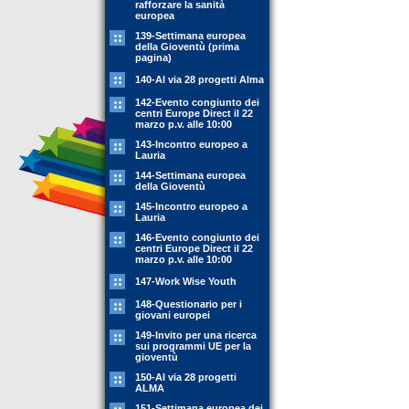
rafforzare la sanità
europea
139-Settimana europea
della Gioventù (prima
pagina)
140-Al via 28 progetti Alma
142-Evento congiunto dei
centri Europe Direct il 22
marzo p.v. alle 10:00
143-Incontro europeo a
Lauria
144-Settimana europea
della Gioventù
145-Incontro europeo a
Lauria
146-Evento congiunto dei
centri Europe Direct il 22
marzo p.v. alle 10:00
147-Work Wise Youth
148-Questionario per i
giovani europei
149-Invito per una ricerca
sui programmi UE per la
gioventù
150-Al via 28 progetti
ALMA
151-Settimana europea dei