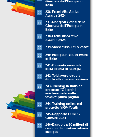
Giornata dell'Europa in
Italia
236-Premi #Be Active
Awards 2024
237-Maggiori eventi della
Giornata dell'Europa in
Italia
238-Premi #BeActive
Awards 2024
239-Video "Usa il tuo voto"
240-European Youth Event
in Italia
241-Giornata mondiale
della libertà di stampa
242-Telelavoro equo e
diritto alla disconnessione
243-Training in Italia del
progetto "Gli orchi
esistono solo nelle
favole"-prima pagina
244-Training online nel
progetto VRP4Youth
245-Rapporto EURES
Giovani 2024
246-Bando da 90 milioni di
euro per l'iniziativa urbana
europea