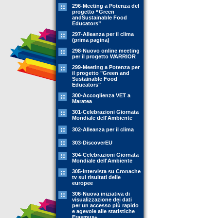
296-Meeting a Potenza del
progetto “Green
andSustainable Food
Educators”
297-Alleanza per il clima
(prima pagina)
298-Nuovo online meeting
per il progetto WARRIOR
299-Meeting a Potenza per
il progetto "Green and
Sustainable Food
Educators"
300-Accoglienza VET a
Maratea
301-Celebrazioni Giornata
Mondiale dell'Ambiente
302-Alleanza per il clima
303-DiscoverEU
304-Celebrazioni Giornata
Mondiale dell'Ambiente
305-Intervista su Cronache
tv sui risultati delle
europee
306-Nuova iniziativa di
visualizzazione dei dati
per un accesso più rapido
e agevole alle statistiche
Erasmus+