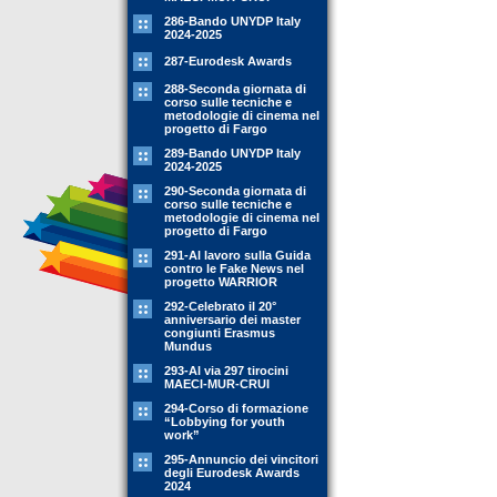
286-Bando UNYDP Italy
2024-2025
287-Eurodesk Awards
288-Seconda giornata di
corso sulle tecniche e
metodologie di cinema nel
progetto di Fargo
289-Bando UNYDP Italy
2024-2025
290-Seconda giornata di
corso sulle tecniche e
metodologie di cinema nel
progetto di Fargo
291-Al lavoro sulla Guida
contro le Fake News nel
progetto WARRIOR
292-Celebrato il 20°
anniversario dei master
congiunti Erasmus
Mundus
293-Al via 297 tirocini
MAECI-MUR-CRUI
294-Corso di formazione
“Lobbying for youth
work”
295-Annuncio dei vincitori
degli Eurodesk Awards
2024