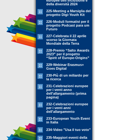
europee dell'inclusione e
della diversità 2024
225-Meeting a Marsiglia del
progetto Digi-Youth Kit
226-Moduli formativi per il
progetto Podcast para um
Futuro
227-Celebrata il 22 aprile
scorso la Giornata
Mondiale della Terra
228-Premio “Salto Awards
2023” per il progetto
“Spirit of Europe-Origins”
229-Webinar Erasmus+
Goes Digital
230-Più di un miliardo per
la ricerca
231-Celebrazioni europee
per i venti anno
dell'allargamento (prima
pagina)
232-Celebrazioni europee
per i venti anni
dell'allargamento
233-European Youth Event
in Italia
234-Video "Usa il tuo voto"
235-Maggiori eventi della