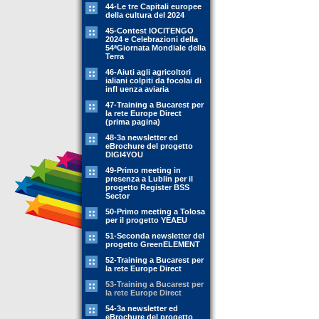
44-Le tre Capitali europee
della cultura del 2024
45-Contest IOCITENGO
2024 e Celebrazioni della
54ªGiornata Mondiale della
Terra
46-Aiuti agli agricoltori
ialiani colpiti da focolai di
infl uenza aviaria
47-Training a Bucarest per
la rete Europe Direct
(prima pagina)
48-3a newsletter ed
eBrochure del progetto
DIGI4YOU
49-Primo meeting in
presenza a Lublin per il
progetto Register BSS
Sector
50-Primo meeting a Tolosa
per il progetto YEAEU
51-Seconda newsletter del
progetto GreenELEMENT
52-Training a Bucarest per
la rete Europe Direct
53-Training a Bucarest per
la rete Europe Direct
54-3a newsletter ed
eBrochure del progetto