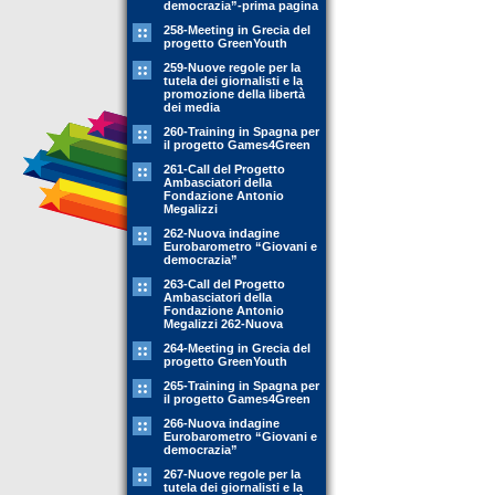
democrazia”-prima pagina
258-Meeting in Grecia del
progetto GreenYouth
259-Nuove regole per la
tutela dei giornalisti e la
promozione della libertà
dei media
260-Training in Spagna per
il progetto Games4Green
261-Call del Progetto
Ambasciatori della
Fondazione Antonio
Megalizzi
262-Nuova indagine
Eurobarometro “Giovani e
democrazia”
263-Call del Progetto
Ambasciatori della
Fondazione Antonio
Megalizzi 262-Nuova
264-Meeting in Grecia del
progetto GreenYouth
265-Training in Spagna per
il progetto Games4Green
266-Nuova indagine
Eurobarometro “Giovani e
democrazia”
267-Nuove regole per la
tutela dei giornalisti e la