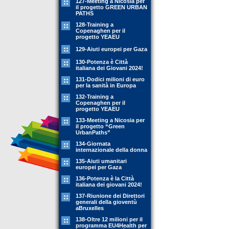
127-Meeting a Nicosia per
il progetto GREEN URBAN
PATHS
128-Training a
Copenaghen per il
progetto YEAEU
129-Aiuti europei per Gaza
130-Potenza è Città
italiana dei Giovani 2024!
131-Dodici milioni di euro
per la sanità in Europa
132-Training a
Copenaghen per il
progetto YEAEU
133-Meeting a Nicosia per
il progetto “Green
UrbanPaths”
134-Giornata
internazionale della donna
135-Aiuti umanitari
europei per Gaza
136-Potenza è la Città
italiana dei giovani 2024!
137-Riunione dei Direttori
generali della gioventù
aBruxelles
138-Oltre 12 milioni per il
programma EU4Health per