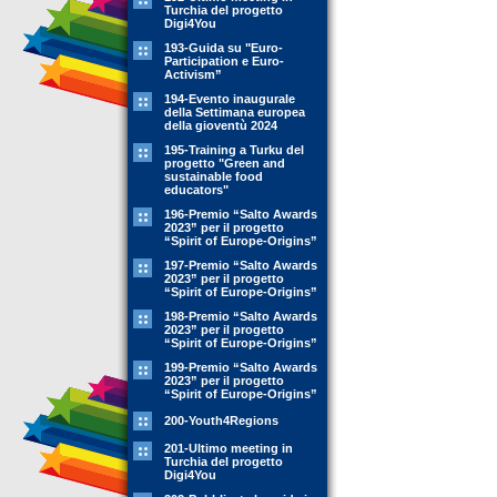
Turchia del progetto
Digi4You
193-Guida su "Euro-
Participation e Euro-
Activism”
194-Evento inaugurale
della Settimana europea
della gioventù 2024
195-Training a Turku del
progetto "Green and
sustainable food
educators"
196-Premio “Salto Awards
2023” per il progetto
“Spirit of Europe-Origins”
197-Premio “Salto Awards
2023” per il progetto
“Spirit of Europe-Origins”
198-Premio “Salto Awards
2023” per il progetto
“Spirit of Europe-Origins”
199-Premio “Salto Awards
2023” per il progetto
“Spirit of Europe-Origins”
200-Youth4Regions
201-Ultimo meeting in
Turchia del progetto
Digi4You