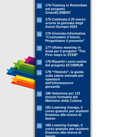
174-Training in Rotterdam
nel progetto
GreenELEMENT
175-Celebrata il 25 marzo
scorso la giornata degli
Autori Europei 2024
176-Giornata informativa
“Costruiamo il futuro.
Progettiamo il presente”
177-Ultimo meeting in
Arad per il progetto "The
First steps in STEM"
178-Ripartiti i corsi online
del progetto ECOBRUB
179-“YIminds”, la guida
sulla salute mentale per
operatori
dell’informazione
giovanile
180-Selezione per 133
tirocini formativi del
Ministero della Cultura
181-Learning Garage, il
corso gratuito per studenti
Erasmus alla ricerca di
lavoro
182-Learning Garage, il
corso gratuito per studenti
Erasmus alla ricerca di
lavoro