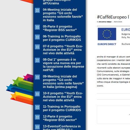
all’Ucraina
04-Meeting iniziale del
progetto “Gli orchi
esistono solonelle favole”
in Italia
05-Parte il progetto
“Register BSS sector”
06-Training in Portogallo
per il progetto CURIKIDS
07-Il progetto “Youth Eco-
Activism in the EU” entra
nel vivo delle attività
08-Dal 1° gennaio è in
vigore una nuova era per
la tassazione delle imprese
nell’UE
09-Meeting iniziale del
progetto “Gli orchi
esistono solo nelle favole”
in Italia (prima pagina)
10-Il progetto “Youth Eco-
Activism in the EU” entra
nel vivo delle attività
11-Training in Portogallo
per il progetto CURIKIDS
12-Parte il progetto
“Register BSS sector”
13-Evento/Conferenza in
Italia per HEPA4ALL