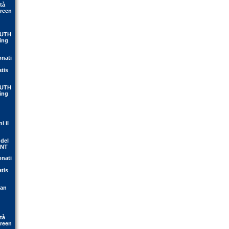
tà
Green
OUTH
ing
onati
atis
OUTH
ing
i il
 del
ENT
onati
atis
ean
tà
Green