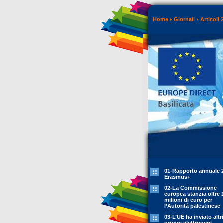
Home
Giornali
Articoli 
01-Rapporto annuale 
Erasmus+
02-La Commissione
europea stanzia oltre 
milioni di euro per
l’Autorità palestinese
03-L’UE ha inviato altr
gruppi elettrogeni