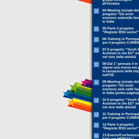
all’Ucraina
04-Meeting iniziale del
progetto “Gli orchi
esistono solonelle fav
in Italia
05-Parte il progetto
“Register BSS sector”
06-Training in Portoga
per il progetto CURIK
07-Il progetto “Youth 
Activism in the EU” en
nel vivo delle attività
08-Dal 1° gennaio è in
vigore una nuova era 
la tassazione delle im
nell’UE
09-Meeting iniziale del
progetto “Gli orchi
esistono solo nelle fa
in Italia (prima pagina)
10-Il progetto “Youth 
Activism in the EU” en
nel vivo delle attività
11-Training in Portoga
per il progetto CURIK
12-Parte il progetto
“Register BSS sector”
13-Evento/Conferenza
Italia per HEPA4ALL