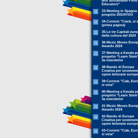
and Sustainable Food
Educators"
33-Meeting in Spagna 
progetto DIGI4YOU
34-Contest "Ciack, si 
(prima pagina)
35-Le tre Capitali eur
della cultura del 2024
36-Music Moves Euro
Awards 2024
37-Meeting a Kavala pe
progetto “Learn Stem
3a newsletter
38-Bando di Europa
Creativa per sostenere
opere letterarie europ
39-Contest "Ciak, Eur
si vota"
40-Meeting a Kavala pe
progetto “Learn Stem
3a newsletter
41-Music Moves Euro
Awards 2024
42-Bando di Europa
Creativa per sostenere
opere letterarie europ
43-Contest "Ciak, Eur
si vota"