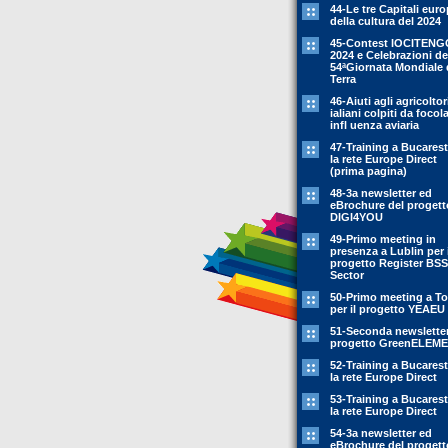
44-Le tre Capitali eur
della cultura del 2024
45-Contest IOCITENG
2024 e Celebrazioni de
54ªGiornata Mondiale 
Terra
46-Aiuti agli agricoltor
ialiani colpiti da focola
infl uenza aviaria
47-Training a Bucarest
la rete Europe Direct
(prima pagina)
48-3a newsletter ed
eBrochure del progett
DIGI4YOU
49-Primo meeting in
presenza a Lublin per i
progetto Register BSS
Sector
50-Primo meeting a To
per il progetto YEAEU
51-Seconda newsletter
progetto GreenELEM
52-Training a Bucarest
la rete Europe Direct
53-Training a Bucarest
la rete Europe Direct
54-3a newsletter ed
eBrochure del progett