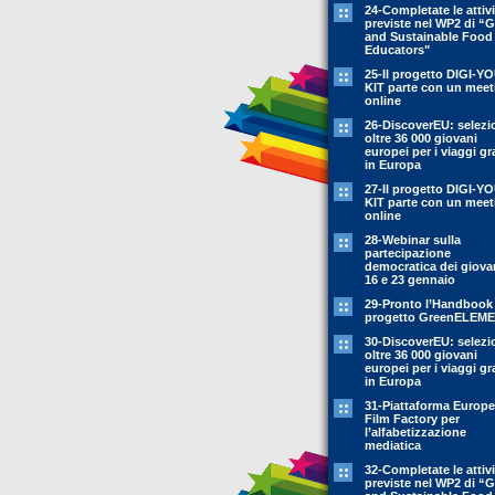
24-Completate le attivi
previste nel WP2 di “
and Sustainable Food
Educators"
25-Il progetto DIGI-Y
KIT parte con un meet
online
26-DiscoverEU: selezi
oltre 36 000 giovani
europei per i viaggi gr
in Europa
27-Il progetto DIGI-Y
KIT parte con un meet
online
28-Webinar sulla
partecipazione
democratica dei giovan
16 e 23 gennaio
29-Pronto l’Handbook
progetto GreenELEM
30-DiscoverEU: selezi
oltre 36 000 giovani
europei per i viaggi gr
in Europa
31-Piattaforma Europ
Film Factory per
l’alfabetizzazione
mediatica
32-Completate le attivi
previste nel WP2 di “