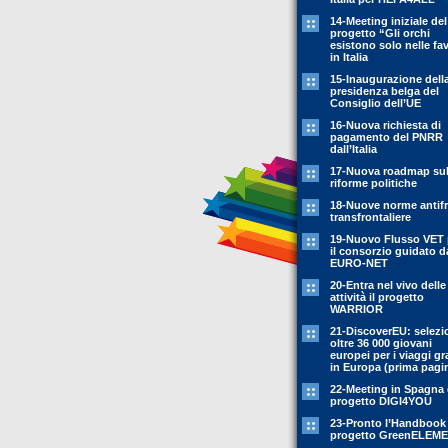
14-Meeting iniziale del
progetto “Gli orchi
esistono solo nelle fa
in Italia
15-Inaugurazione dell
presidenza belga del
Consiglio dell’UE
16-Nuova richiesta di
pagamento del PNRR
dall’Italia
17-Nuova roadmap sul
riforme politiche
18-Nuove norme antif
transfrontaliere
19-Nuovo Flusso VET 
il consorzio guidato d
EURO-NET
20-Entra nel vivo delle
attività il progetto
WARRIOR
21-DiscoverEU: selezi
oltre 36 000 giovani
europei per i viaggi gr
in Europa (prima pagi
22-Meeting in Spagna 
progetto DIGI4YOU
23-Pronto l’Handbook
progetto GreenELEM