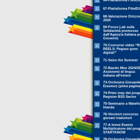
66-Piattaforma FilmEU
67-Piattaforma FilmEU
68-Valutazione Orizzo
2020
69-Focus Lab sulla
Solidarietà promosso
dall’Agenzia Italiana p
Gioventù
70-Concorso video “
REELS: Pegaso goes
digital!”
71-Seize the Summer
72-Bando Miur 2024/25
Assistenti di lingua
italiana all’estero
73-Orchestra Giovanil
Erasmus (pima pagina
74-Primi step del prog
Register BSS Sector
75-Seminario a Watefo
Irlanda
76-Vincitori concorso
giovani traduttori
77-A breve Evento
Moltiplicatore del pro
STARTKNOW
78-Orchestra Giovanil