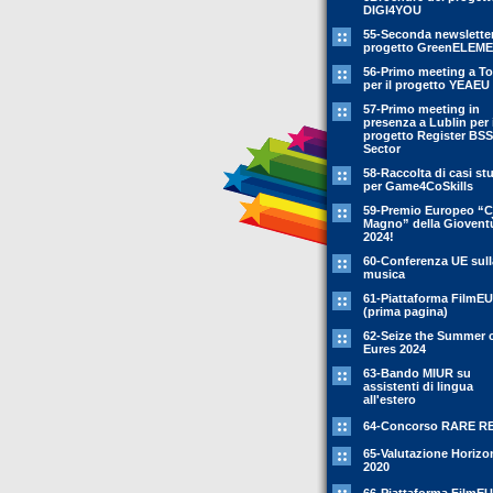
DIGI4YOU
55-Seconda newsletter
progetto GreenELEM
56-Primo meeting a To
per il progetto YEAEU
57-Primo meeting in
presenza a Lublin per i
progetto Register BSS
Sector
58-Raccolta di casi st
per Game4CoSkills
59-Premio Europeo “C
Magno” della Giovent
2024!
60-Conferenza UE sull
musica
61-Piattaforma FilmEU
(prima pagina)
62-Seize the Summer 
Eures 2024
63-Bando MIUR su
assistenti di lingua
all'estero
64-Concorso RARE R
65-Valutazione Horizo
2020