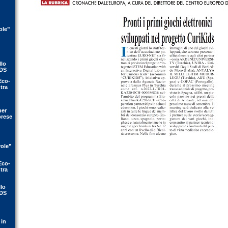
ole”
llo
IDS
Eco-
tra
per
prese
vole”
Eco-
tra
llo
IDS
 in