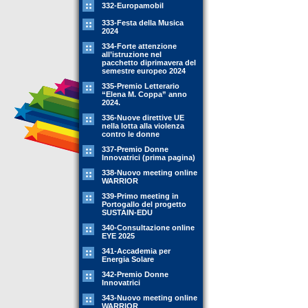
332-Europamobil
333-Festa della Musica
2024
334-Forte attenzione
all’istruzione nel
pacchetto diprimavera del
semestre europeo 2024
335-Premio Letterario
“Elena M. Coppa” anno
2024.
336-Nuove direttive UE
nella lotta alla violenza
contro le donne
337-Premio Donne
Innovatrici (prima pagina)
338-Nuovo meeting online
WARRIOR
339-Primo meeting in
Portogallo del progetto
SUSTAIN-EDU
340-Consultazione online
EYE 2025
341-Accademia per
Energia Solare
342-Premio Donne
Innovatrici
343-Nuovo meeting online
WARRIOR