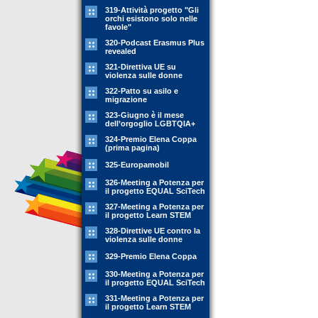
319-Attività progetto "Gli
orchi esistono solo nelle
favole"
320-Podcast Erasmus Plus
revealed
321-Direttiva UE su
violenza sulle donne
322-Patto su asilo e
migrazione
323-Giugno è il mese
dell’orgoglio LGBTQIA+
324-Premio Elena Coppa
(prima pagina)
325-Europamobil
326-Meeting a Potenza per
il progetto EQUAL SciTech
327-Meeting a Potenza per
il progetto Learn STEM
328-Direttive UE contro la
violenza sulle donne
329-Premio Elena Coppa
330-Meeting a Potenza per
il progetto EQUAL SciTech
331-Meeting a Potenza per
il progetto Learn STEM