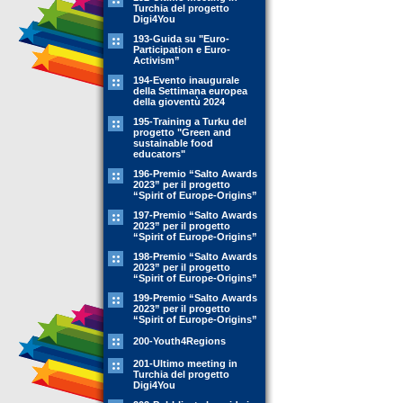
Turchia del progetto
Digi4You
193-Guida su "Euro-
Participation e Euro-
Activism”
194-Evento inaugurale
della Settimana europea
della gioventù 2024
195-Training a Turku del
progetto "Green and
sustainable food
educators"
196-Premio “Salto Awards
2023” per il progetto
“Spirit of Europe-Origins”
197-Premio “Salto Awards
2023” per il progetto
“Spirit of Europe-Origins”
198-Premio “Salto Awards
2023” per il progetto
“Spirit of Europe-Origins”
199-Premio “Salto Awards
2023” per il progetto
“Spirit of Europe-Origins”
200-Youth4Regions
201-Ultimo meeting in
Turchia del progetto
Digi4You