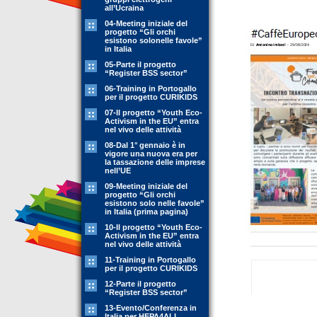
all’Ucraina
04-Meeting iniziale del
progetto “Gli orchi
esistono solonelle favole”
in Italia
05-Parte il progetto
“Register BSS sector”
06-Training in Portogallo
per il progetto CURIKIDS
07-Il progetto “Youth Eco-
Activism in the EU” entra
nel vivo delle attività
08-Dal 1° gennaio è in
vigore una nuova era per
la tassazione delle imprese
nell’UE
09-Meeting iniziale del
progetto “Gli orchi
esistono solo nelle favole”
in Italia (prima pagina)
10-Il progetto “Youth Eco-
Activism in the EU” entra
nel vivo delle attività
11-Training in Portogallo
per il progetto CURIKIDS
12-Parte il progetto
“Register BSS sector”
13-Evento/Conferenza in
Italia per HEPA4ALL