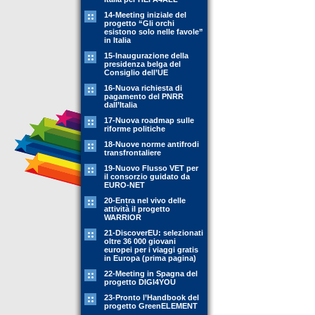
14-Meeting iniziale del
progetto “Gli orchi
esistono solo nelle favole”
in Italia
15-Inaugurazione della
presidenza belga del
Consiglio dell’UE
16-Nuova richiesta di
pagamento del PNRR
dall’Italia
17-Nuova roadmap sulle
riforme politiche
18-Nuove norme antifrodi
transfrontaliere
19-Nuovo Flusso VET per
il consorzio guidato da
EURO-NET
20-Entra nel vivo delle
attività il progetto
WARRIOR
21-DiscoverEU: selezionati
oltre 36 000 giovani
europei per i viaggi gratis
in Europa (prima pagina)
22-Meeting in Spagna del
progetto DIGI4YOU
23-Pronto l’Handbook del
progetto GreenELEMENT