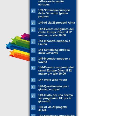
rafforzare la sanità
europea
139-Settimana europea
della Gioventù (prima
pagina)
140-Al via 28 progetti Alma
142-Evento congiunto dei
centri Europe Direct il 22
marzo p.v. alle 10:00
143-Incontro europeo a
Lauria
144-Settimana europea
della Gioventù
145-Incontro europeo a
Lauria
146-Evento congiunto dei
centri Europe Direct il 22
marzo p.v. alle 10:00
147-Work Wise Youth
148-Questionario per i
giovani europei
149-Invito per una ricerca
sui programmi UE per la
gioventù
150-Al via 28 progetti
ALMA
151-Settimana europea dei