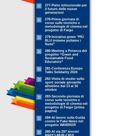
277-Patto istituzionale per
il futuro delle nuove
generazioni
278-Prima giornata di
corso sulle tecniche e
metodologie di cinema nel
progetto di Fargo
279-Iniziativa green "PIÙ
BLU insieme puliamo i
fiumi"
280-Meeting a Potenza del
progetto “Green and
Sustainable Food
Educators”
281-Conferenza Europe
Talks Solidarity 2024
282-Visita di studio sullo
sport sociale giovanile
aDublino dal 13 al 16
ottobre
283-Seconda giornata di
corso sulle tecniche e
metodologie di cinema nel
progetto di Fargo (prima
pagina)
284-Al lavoro sulla Guida
contro le Fake News nel
progetto WARRIOR
285-Al via 297 tirocini
MAECI-MUR-CRUI