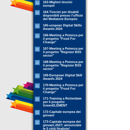
163-Migliori tirocini
europei
164-Tirocini per disabili
disponibili presso l'ufficio
del Mediatore Europeo
165-uropean Digital Skills
Awards 2024
166-Meeting a Potenza per
il progetto "Food For
Change"
167-Meeting a Potenza per
il progetto "Register BSS
sector"
168-Meeting a Potenza per
il progetto "Register BSS
sector"
169-European Digital Skill
Awards 2024
170-Meeting a Potenza per
il progetto "Food For
Change"
171-Training a Rotterdam
per il progetto
GreenELEMENT
172-Capitale europea dei
giovani
173-Capitale europea dei
giovani 2027: annunciate
le 5 città finaliste!