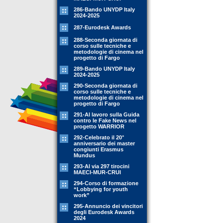
286-Bando UNYDP Italy
2024-2025
287-Eurodesk Awards
288-Seconda giornata di
corso sulle tecniche e
metodologie di cinema nel
progetto di Fargo
289-Bando UNYDP Italy
2024-2025
290-Seconda giornata di
corso sulle tecniche e
metodologie di cinema nel
progetto di Fargo
291-Al lavoro sulla Guida
contro le Fake News nel
progetto WARRIOR
292-Celebrato il 20°
anniversario dei master
congiunti Erasmus
Mundus
293-Al via 297 tirocini
MAECI-MUR-CRUI
294-Corso di formazione
“Lobbying for youth
work”
295-Annuncio dei vincitori
degli Eurodesk Awards
2024