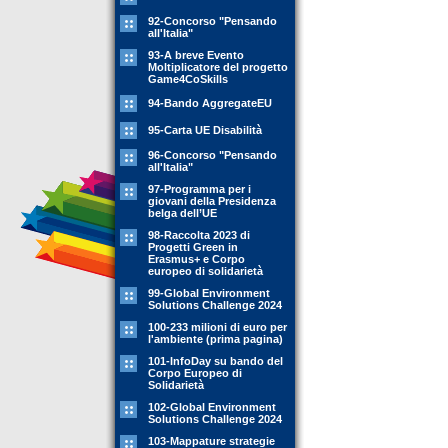
92-Concorso "Pensando
all'Italia"
93-A breve Evento
Moltiplicatore del progetto
Game4CoSkills
94-Bando AggregateEU
95-Carta UE Disabilità
96-Concorso "Pensando
all'Italia"
97-Programma per i
giovani della Presidenza
belga dell’UE
98-Raccolta 2023 di
Progetti Green in
Erasmus+ e Corpo
europeo di solidarietà
99-Global Environment
Solutions Challenge 2024
100-233 milioni di euro per
l'ambiente (prima pagina)
101-InfoDay su bando del
Corpo Europeo di
Solidarietà
102-Global Environment
Solutions Challenge 2024
103-Mappature strategie