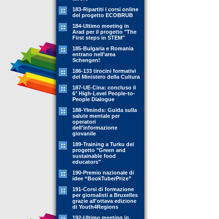
183-Ripartiti i corsi online
del progetto ECOBRUB
184-Ultimo meeting in
Arad per il progetto "The
First steps in STEM"
185-Bulgaria e Romania
entrano nell’area
Schengen!
186-133 tirocini formativi
del Ministero della Cultura
187-UE-Cina: concluso il
6° High-Level People-to-
People Dialogue
188-YIminds: Guida sulla
salute mentale per
operatori
dell’informazione
giovanile
189-Training a Turku del
progetto "Green and
sustainable food
educators"
190-Premio nazionale di
idee “BookTuberPrize”
191-Corsi di formazione
per giornalisti a Bruxelles
grazie all'ottava edizione
di Youth4Regions
192-Ultimo meeting in