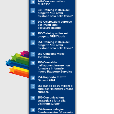
247-Concorso video
EURES30
248-Training in Italia del
progetto "Gli orchi
esistono solo nelle favole"
249-Celebrazioni europee
per i venti anni
dell'allargamento
250-Training online nel
progetto VRP4Youth
251-Training in Italia del
progetto "Gli orchi
esistono solo nelle favole"
252-Concorso video
EURES30
253-Convalida
dell’apprendimento non
formale e informale:
nuovo Rapporto Eurydice
254-Rapporto EURES
Giovani 2024
255-Bando da 90 milioni di
euro per l'iniziativa urbana
europea
256-Comunicazione
strategica e lotta alla
disinformazione
257-Nuova indagine
Eurobarometro “Giovani e