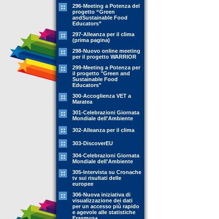
296-Meeting a Potenza del
progetto “Green
andSustainable Food
Educators”
297-Alleanza per il clima
(prima pagina)
298-Nuovo online meeting
per il progetto WARRIOR
299-Meeting a Potenza per
il progetto "Green and
Sustainable Food
Educators"
300-Accoglienza VET a
Maratea
301-Celebrazioni Giornata
Mondiale dell'Ambiente
302-Alleanza per il clima
303-DiscoverEU
304-Celebrazioni Giornata
Mondiale dell'Ambiente
305-Intervista su Cronache
tv sui risultati delle
europee
306-Nuova iniziativa di
visualizzazione dei dati
per un accesso più rapido
e agevole alle statistiche
Erasmus+