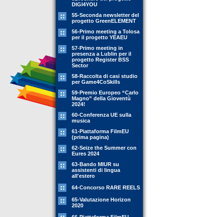
DIGI4YOU
55-Seconda newsletter del
progetto GreenELEMENT
56-Primo meeting a Tolosa
per il progetto YEAEU
57-Primo meeting in
presenza a Lublin per il
progetto Register BSS
Sector
58-Raccolta di casi studio
per Game4CoSkills
59-Premio Europeo “Carlo
Magno” della Gioventù
2024!
60-Conferenza UE sulla
musica
61-Piattaforma FilmEU
(prima pagina)
62-Seize the Summer con
Eures 2024
63-Bando MIUR su
assistenti di lingua
all'estero
64-Concorso RARE REELS
65-Valutazione Horizon
2020