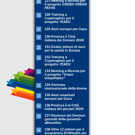
127-Meeting a Nicosia per
il progetto GREEN URBAN
PATHS
128-Training a
Copenaghen per il
progetto YEAEU
129-Aiuti europei per Gaza
130-Potenza è Città
italiana dei Giovani 2024!
131-Dodici milioni di euro
per la sanità in Europa
132-Training a
Copenaghen per il
progetto YEAEU
133-Meeting a Nicosia per
il progetto “Green
UrbanPaths”
134-Giornata
internazionale della donna
135-Aiuti umanitari
europei per Gaza
136-Potenza è la Città
italiana dei giovani 2024!
137-Riunione dei Direttori
generali della gioventù
aBruxelles
138-Oltre 12 milioni per il
programma EU4Health per