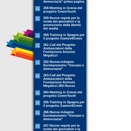
democrazia”-prima pagina
258-Meeting in Grecia del
progetto GreenYouth
259-Nuove regole per la
tutela dei giornalisti e la
promozione della libertà
dei media
260-Training in Spagna per
il progetto Games4Green
261-Call del Progetto
Ambasciatori della
Fondazione Antonio
Megalizzi
262-Nuova indagine
Eurobarometro “Giovani e
democrazia”
263-Call del Progetto
Ambasciatori della
Fondazione Antonio
Megalizzi 262-Nuova
264-Meeting in Grecia del
progetto GreenYouth
265-Training in Spagna per
il progetto Games4Green
266-Nuova indagine
Eurobarometro “Giovani e
democrazia”
267-Nuove regole per la
tutela dei giornalisti e la