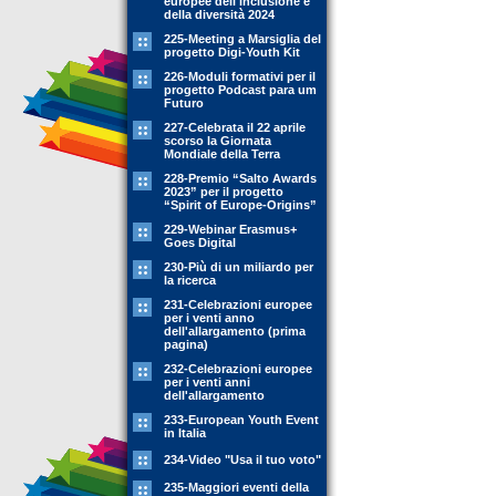
europee dell'inclusione e
della diversità 2024
225-Meeting a Marsiglia del
progetto Digi-Youth Kit
226-Moduli formativi per il
progetto Podcast para um
Futuro
227-Celebrata il 22 aprile
scorso la Giornata
Mondiale della Terra
228-Premio “Salto Awards
2023” per il progetto
“Spirit of Europe-Origins”
229-Webinar Erasmus+
Goes Digital
230-Più di un miliardo per
la ricerca
231-Celebrazioni europee
per i venti anno
dell'allargamento (prima
pagina)
232-Celebrazioni europee
per i venti anni
dell'allargamento
233-European Youth Event
in Italia
234-Video "Usa il tuo voto"
235-Maggiori eventi della