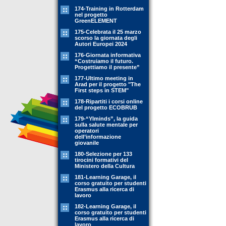
174-Training in Rotterdam
nel progetto
GreenELEMENT
175-Celebrata il 25 marzo
scorso la giornata degli
Autori Europei 2024
176-Giornata informativa
“Costruiamo il futuro.
Progettiamo il presente”
177-Ultimo meeting in
Arad per il progetto "The
First steps in STEM"
178-Ripartiti i corsi online
del progetto ECOBRUB
179-“YIminds”, la guida
sulla salute mentale per
operatori
dell’informazione
giovanile
180-Selezione per 133
tirocini formativi del
Ministero della Cultura
181-Learning Garage, il
corso gratuito per studenti
Erasmus alla ricerca di
lavoro
182-Learning Garage, il
corso gratuito per studenti
Erasmus alla ricerca di
lavoro