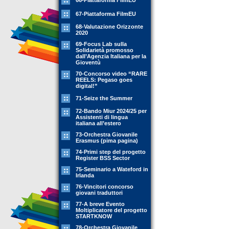
66-Piattaforma FilmEU
67-Piattaforma FilmEU
68-Valutazione Orizzonte
2020
69-Focus Lab sulla
Solidarietà promosso
dall’Agenzia Italiana per la
Gioventù
70-Concorso video “RARE
REELS: Pegaso goes
digital!”
71-Seize the Summer
72-Bando Miur 2024/25 per
Assistenti di lingua
italiana all’estero
73-Orchestra Giovanile
Erasmus (pima pagina)
74-Primi step del progetto
Register BSS Sector
75-Seminario a Wateford in
Irlanda
76-Vincitori concorso
giovani traduttori
77-A breve Evento
Moltiplicatore del progetto
STARTKNOW
78-Orchestra Giovanile