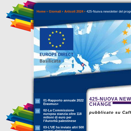
Home
Giornali
Articoli 2024
425-Nuova newsletter del p
425-NUOVA NE
01-Rapporto annuale 2022
CHANGE
Erasmus+
02-La Commissione
pubblicato su Caff
europea stanzia oltre 118
milioni di euro per
l’Autorità palestinese
03-L’UE ha inviato altri 500
gruppi elettrogeni