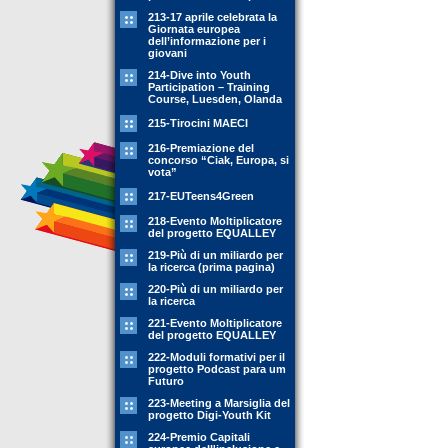
213-17 aprile celebrata la
Giornata europea
dell’informazione per i
giovani
214-Dive into Youth
Participation – Training
Course, Luesden, Olanda
215-Tirocini MAECI
216-Premiazione del
concorso “Ciak, Europa, si
vota”
217-EUTeens4Green
218-Evento Moltiplicatore
del progetto EQUALLEY
219-Più di un miliardo per
la ricerca (prima pagina)
220-Più di un miliardo per
la ricerca
221-Evento Moltiplicatore
del progetto EQUALLEY
222-Moduli formativi per il
progetto Podcast para um
Futuro
223-Meeting a Marsiglia del
progetto Digi-Youth Kit
224-Premio Capitali