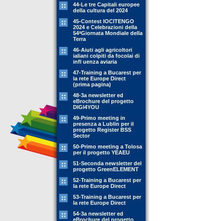
44-Le tre Capitali europee
della cultura del 2024
45-Contest IOCITENGO
2024 e Celebrazioni della
54ªGiornata Mondiale della
Terra
46-Aiuti agli agricoltori
ialiani colpiti da focolai di
infl uenza aviaria
47-Training a Bucarest per
la rete Europe Direct
(prima pagina)
48-3a newsletter ed
eBrochure del progetto
DIGI4YOU
49-Primo meeting in
presenza a Lublin per il
progetto Register BSS
Sector
50-Primo meeting a Tolosa
per il progetto YEAEU
51-Seconda newsletter del
progetto GreenELEMENT
52-Training a Bucarest per
la rete Europe Direct
53-Training a Bucarest per
la rete Europe Direct
54-3a newsletter ed
eBrochure del progetto