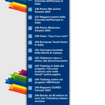
Giornata dell'Europa in
Italia
236-Premi #Be Active
Awards 2024
237-Maggiori eventi della
Giornata dell'Europa in
Italia
238-Premi #BeActive
Awards 2024
239-Video "Usa il tuo voto"
240-European Youth Event
in Italia
241-Giornata mondiale
della libertà di stampa
242-Telelavoro equo e
diritto alla disconnessione
243-Training in Italia del
progetto "Gli orchi
esistono solo nelle
favole"-prima pagina
244-Training online nel
progetto VRP4Youth
245-Rapporto EURES
Giovani 2024
246-Bando da 90 milioni di
euro per l'iniziativa urbana
europea