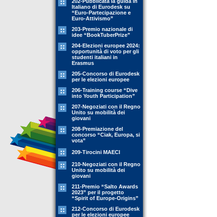
202-Pubblicata la guida in
Italiano di Eurodesk su
“Euro-Partecipazione e
Euro-Attivismo”
203-Premio nazionale di
idee “BookTuberPrize”
204-Elezioni europee 2024:
opportunità di voto per gli
studenti italiani in
Erasmus
205-Concorso di Eurodesk
per le elezioni europee
206-Training course “Dive
into Youth Participation”
207-Negoziati con il Regno
Unito su mobilità dei
giovani
208-Premiazione del
concorso “Ciak, Europa, si
vota”
209-Tirocini MAECI
210-Negoziati con il Regno
Unito su mobilità dei
giovani
211-Premio “Salto Awards
2023” per il progetto
“Spirit of Europe-Origins”
212-Concorso di Eurodesk
per le elezioni europee