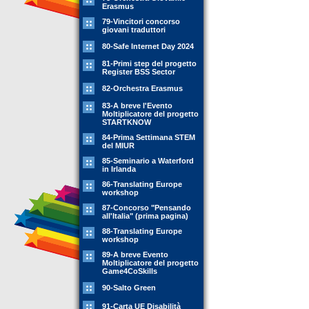
Erasmus
79-Vincitori concorso
giovani traduttori
80-Safe Internet Day 2024
81-Primi step del progetto
Register BSS Sector
82-Orchestra Erasmus
83-A breve l'Evento
Moltiplicatore del progetto
STARTKNOW
84-Prima Settimana STEM
del MIUR
85-Seminario a Waterford
in Irlanda
86-Translating Europe
workshop
87-Concorso "Pensando
all'Italia" (prima pagina)
88-Translating Europe
workshop
89-A breve Evento
Moltiplicatore del progetto
Game4CoSkills
90-Salto Green
91-Carta UE Disabilità