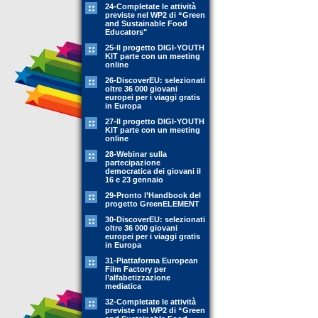
24-Completate le attività
previste nel WP2 di “Green
and Sustainable Food
Educators"
25-Il progetto DIGI-YOUTH
KIT parte con un meeting
online
26-DiscoverEU: selezionati
oltre 36 000 giovani
europei per i viaggi gratis
in Europa
27-Il progetto DIGI-YOUTH
KIT parte con un meeting
online
28-Webinar sulla
partecipazione
democratica dei giovani il
16 e 23 gennaio
29-Pronto l’Handbook del
progetto GreenELEMENT
30-DiscoverEU: selezionati
oltre 36 000 giovani
europei per i viaggi gratis
in Europa
31-Piattaforma European
Film Factory per
l’alfabetizzazione
mediatica
32-Completate le attività
previste nel WP2 di “Green