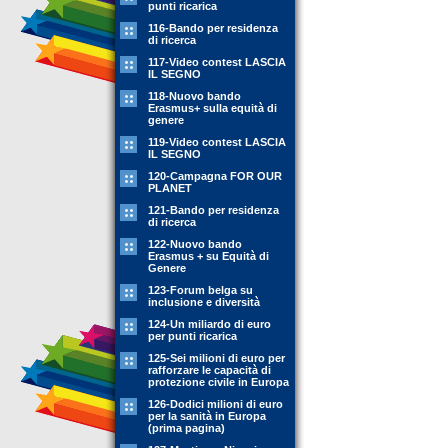
punti ricarica
116-Bando per residenza
di ricerca
117-Video contest LASCIA
IL SEGNO
118-Nuovo bando
Erasmus+ sulla equità di
genere
119-Video contest LASCIA
IL SEGNO
120-Campagna FOR OUR
PLANET
121-Bando per residenza
di ricerca
122-Nuovo bando
Erasmus + su Equità di
Genere
123-Forum belga su
inclusione e diversità
124-Un miliardo di euro
per punti ricarica
125-Sei milioni di euro per
rafforzare le capacità di
protezione civile in Europa
126-Dodici milioni di euro
per la sanità in Europa
(prima pagina)