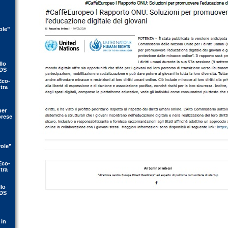
ole”
llo
IDS
Eco-
tra
per
prese
vole”
Eco-
tra
llo
IDS
 in