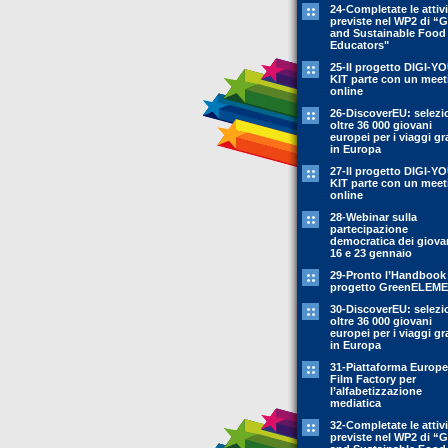
24-Completate le attivi
previste nel WP2 di “
and Sustainable Food
Educators"
25-Il progetto DIGI-Y
KIT parte con un meet
online
26-DiscoverEU: selezi
oltre 36 000 giovani
europei per i viaggi gr
in Europa
27-Il progetto DIGI-Y
KIT parte con un meet
online
28-Webinar sulla
partecipazione
democratica dei giovan
16 e 23 gennaio
29-Pronto l’Handbook
progetto GreenELEM
30-DiscoverEU: selezi
oltre 36 000 giovani
europei per i viaggi gr
in Europa
31-Piattaforma Europ
Film Factory per
l’alfabetizzazione
mediatica
32-Completate le attivi
previste nel WP2 di “