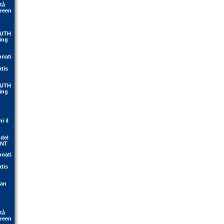
tà
Green
OUTH
ing
onati
atis
OUTH
ing
i il
 del
ENT
onati
atis
ean
tà
Green