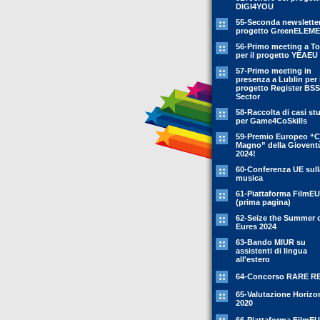
DIGI4YOU
55-Seconda newsletter
progetto GreenELEM
56-Primo meeting a To
per il progetto YEAEU
57-Primo meeting in
presenza a Lublin per i
progetto Register BSS
Sector
58-Raccolta di casi st
per Game4CoSkills
59-Premio Europeo “C
Magno” della Giovent
2024!
60-Conferenza UE sull
musica
61-Piattaforma FilmEU
(prima pagina)
62-Seize the Summer 
Eures 2024
63-Bando MIUR su
assistenti di lingua
all'estero
64-Concorso RARE R
65-Valutazione Horizo
2020