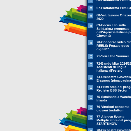
66-Piattaforma FilmEU
67-Piattaforma FilmEU
68-Valutazione Orizzo
2020
69-Focus Lab sulla
Solidarietà promosso
dall’Agenzia Italiana p
Gioventù
70-Concorso video “
REELS: Pegaso goes
digital!”
71-Seize the Summer
72-Bando Miur 2024/25
Assistenti di lingua
italiana all’estero
73-Orchestra Giovanil
Erasmus (pima pagina
74-Primi step del prog
Register BSS Sector
75-Seminario a Watefo
Irlanda
76-Vincitori concorso
giovani traduttori
77-A breve Evento
Moltiplicatore del pro
STARTKNOW
78-Orchestra Giovanil