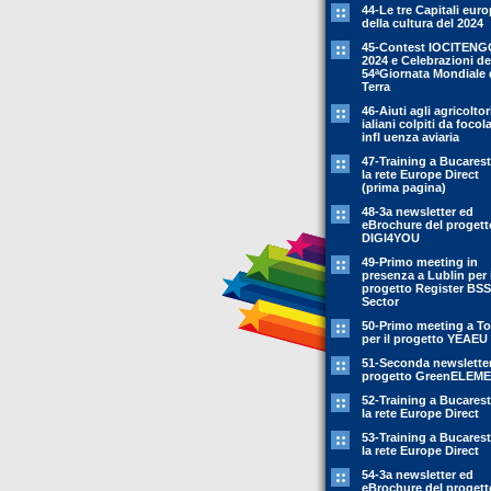
44-Le tre Capitali eur
della cultura del 2024
45-Contest IOCITENG
2024 e Celebrazioni de
54ªGiornata Mondiale 
Terra
46-Aiuti agli agricoltor
ialiani colpiti da focola
infl uenza aviaria
47-Training a Bucarest
la rete Europe Direct
(prima pagina)
48-3a newsletter ed
eBrochure del progett
DIGI4YOU
49-Primo meeting in
presenza a Lublin per i
progetto Register BSS
Sector
50-Primo meeting a To
per il progetto YEAEU
51-Seconda newsletter
progetto GreenELEM
52-Training a Bucarest
la rete Europe Direct
53-Training a Bucarest
la rete Europe Direct
54-3a newsletter ed
eBrochure del progett