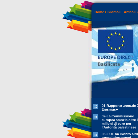
Home
Giornali
Articoli 
01-Rapporto annuale 
Erasmus+
02-La Commissione
europea stanzia oltre 
milioni di euro per
l’Autorità palestinese
03-L’UE ha inviato altr
gruppi elettrogeni