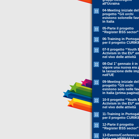
all’Ucraina
04-Meeting iniziale del
progetto “Gli orchi
esistono solonelle fav
in Italia
05-Parte il progetto
“Register BSS sector”
06-Training in Portoga
per il progetto CURIK
07-Il progetto “Youth 
Activism in the EU” en
nel vivo delle attività
08-Dal 1° gennaio è in
vigore una nuova era 
la tassazione delle im
nell’UE
09-Meeting iniziale del
progetto “Gli orchi
esistono solo nelle fa
in Italia (prima pagina)
10-Il progetto “Youth 
Activism in the EU” en
nel vivo delle attività
11-Training in Portoga
per il progetto CURIK
12-Parte il progetto
“Register BSS sector”
13-Evento/Conferenza
Italia per HEPA4ALL