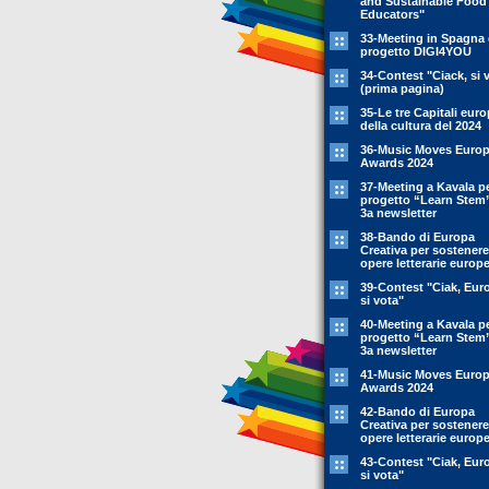
and Sustainable Food
Educators"
33-Meeting in Spagna 
progetto DIGI4YOU
34-Contest "Ciack, si 
(prima pagina)
35-Le tre Capitali eur
della cultura del 2024
36-Music Moves Euro
Awards 2024
37-Meeting a Kavala pe
progetto “Learn Stem
3a newsletter
38-Bando di Europa
Creativa per sostenere
opere letterarie europ
39-Contest "Ciak, Eur
si vota"
40-Meeting a Kavala pe
progetto “Learn Stem
3a newsletter
41-Music Moves Euro
Awards 2024
42-Bando di Europa
Creativa per sostenere
opere letterarie europ
43-Contest "Ciak, Eur
si vota"