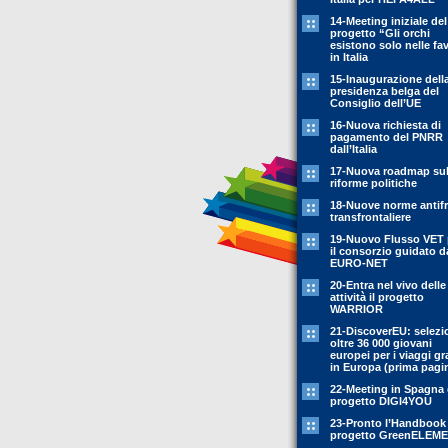
14-Meeting iniziale del
progetto “Gli orchi
esistono solo nelle fa
in Italia
15-Inaugurazione dell
presidenza belga del
Consiglio dell’UE
16-Nuova richiesta di
pagamento del PNRR
dall’Italia
17-Nuova roadmap sul
riforme politiche
18-Nuove norme antif
transfrontaliere
19-Nuovo Flusso VET 
il consorzio guidato d
EURO-NET
20-Entra nel vivo delle
attività il progetto
WARRIOR
21-DiscoverEU: selezi
oltre 36 000 giovani
europei per i viaggi gr
in Europa (prima pagi
22-Meeting in Spagna 
progetto DIGI4YOU
23-Pronto l’Handbook
progetto GreenELEM