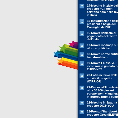
14-Meeting iniziale del
progetto “Gli orchi
esistono solo nelle fa
in Italia
15-Inaugurazione dell
presidenza belga del
Consiglio dell’UE
16-Nuova richiesta di
pagamento del PNRR
dall’Italia
17-Nuova roadmap sul
riforme politiche
18-Nuove norme antif
transfrontaliere
19-Nuovo Flusso VET 
il consorzio guidato d
EURO-NET
20-Entra nel vivo delle
attività il progetto
WARRIOR
21-DiscoverEU: selezi
oltre 36 000 giovani
europei per i viaggi gr
in Europa (prima pagi
22-Meeting in Spagna 
progetto DIGI4YOU
23-Pronto l’Handbook
progetto GreenELEM