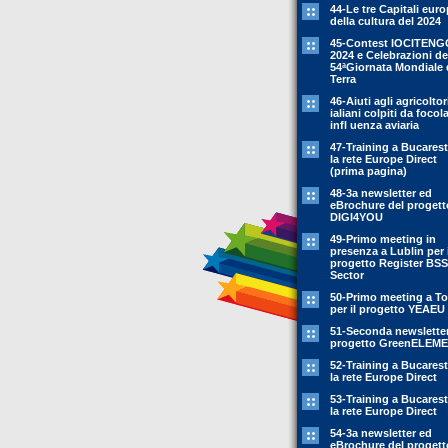
44-Le tre Capitali eur
della cultura del 2024
45-Contest IOCITENG
2024 e Celebrazioni de
54ªGiornata Mondiale 
Terra
46-Aiuti agli agricoltor
ialiani colpiti da focola
infl uenza aviaria
47-Training a Bucarest
la rete Europe Direct
(prima pagina)
48-3a newsletter ed
eBrochure del progett
DIGI4YOU
49-Primo meeting in
presenza a Lublin per i
progetto Register BSS
Sector
50-Primo meeting a To
per il progetto YEAEU
51-Seconda newsletter
progetto GreenELEM
52-Training a Bucarest
la rete Europe Direct
53-Training a Bucarest
la rete Europe Direct
54-3a newsletter ed
eBrochure del progett