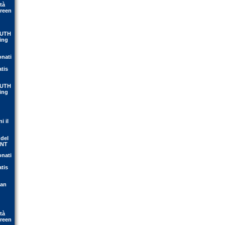
tà
Green
OUTH
ing
onati
atis
OUTH
ing
i il
 del
ENT
onati
atis
ean
tà
Green