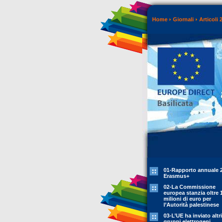
Home
Giornali
Articoli 
01-Rapporto annuale 
Erasmus+
02-La Commissione
europea stanzia oltre 
milioni di euro per
l’Autorità palestinese
03-L’UE ha inviato altr
gruppi elettrogeni