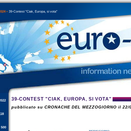
2024
39-Contest "Ciak, Europa, si vota"
39-CONTEST "CIAK, EUROPA, SI VOTA"
2022
pubblicato su CRONACHE DEL MEZZOGIORNO il 22/0
118
i 500