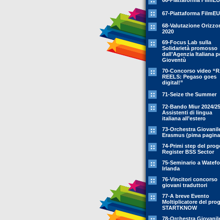
66-Piattaforma FilmEU
67-Piattaforma FilmEU
68-Valutazione Orizzo
2020
69-Focus Lab sulla
Solidarietà promosso
dall’Agenzia Italiana p
Gioventù
70-Concorso video “
REELS: Pegaso goes
digital!”
71-Seize the Summer
72-Bando Miur 2024/25
Assistenti di lingua
italiana all’estero
73-Orchestra Giovanil
Erasmus (pima pagina
74-Primi step del prog
Register BSS Sector
75-Seminario a Watefo
Irlanda
76-Vincitori concorso
giovani traduttori
77-A breve Evento
Moltiplicatore del pro
STARTKNOW
78-Orchestra Giovanil