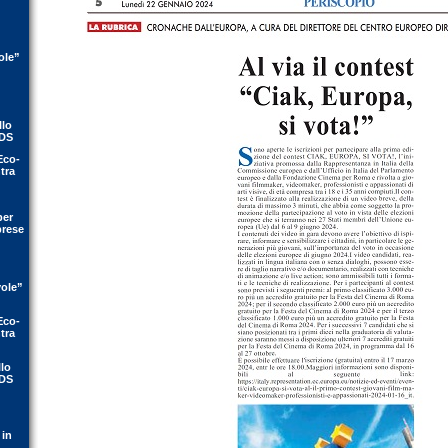
ole”
llo
IDS
Eco-
tra
per
prese
vole”
Eco-
tra
llo
IDS
 in