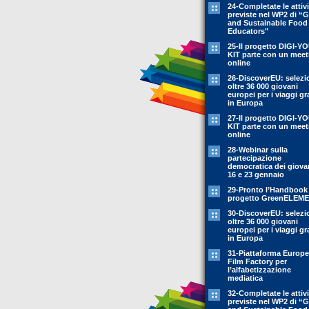
24-Completate le attivi
previste nel WP2 di “
and Sustainable Food
Educators"
25-Il progetto DIGI-Y
KIT parte con un meet
online
26-DiscoverEU: selezi
oltre 36 000 giovani
europei per i viaggi gr
in Europa
27-Il progetto DIGI-Y
KIT parte con un meet
online
28-Webinar sulla
partecipazione
democratica dei giovan
16 e 23 gennaio
29-Pronto l’Handbook
progetto GreenELEM
30-DiscoverEU: selezi
oltre 36 000 giovani
europei per i viaggi gr
in Europa
31-Piattaforma Europ
Film Factory per
l’alfabetizzazione
mediatica
32-Completate le attivi
previste nel WP2 di “