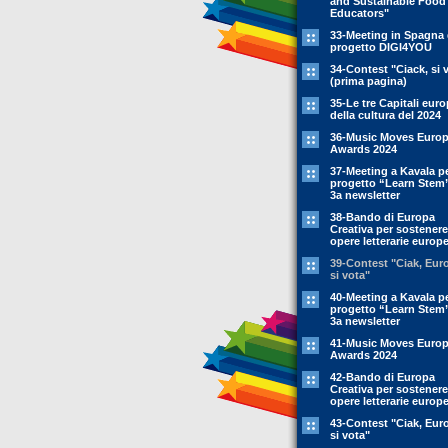
and Sustainable Food
Educators"
33-Meeting in Spagna 
progetto DIGI4YOU
34-Contest "Ciack, si 
(prima pagina)
35-Le tre Capitali eur
della cultura del 2024
36-Music Moves Euro
Awards 2024
37-Meeting a Kavala pe
progetto “Learn Stem
3a newsletter
38-Bando di Europa
Creativa per sostenere
opere letterarie europ
39-Contest "Ciak, Eur
si vota"
40-Meeting a Kavala pe
progetto “Learn Stem
3a newsletter
41-Music Moves Euro
Awards 2024
42-Bando di Europa
Creativa per sostenere
opere letterarie europ
43-Contest "Ciak, Eur
si vota"