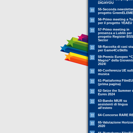
DIGI4YOU
55-Seconda newsletter
progetto GreenELEM
56-Primo meeting a To
per il progetto YEAEU
57-Primo meeting in
presenza a Lublin per i
progetto Register BSS
Sector
58-Raccolta di casi st
per Game4CoSkills
59-Premio Europeo “C
Magno” della Giovent
2024!
60-Conferenza UE sull
musica
61-Piattaforma FilmEU
(prima pagina)
62-Seize the Summer 
Eures 2024
63-Bando MIUR su
assistenti di lingua
all'estero
64-Concorso RARE R
65-Valutazione Horizo
2020