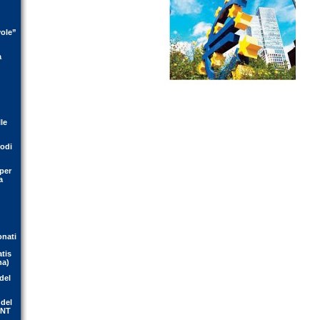
vole”
a
le
rodi
per
a
onati
atis
na)
del
 del
ENT