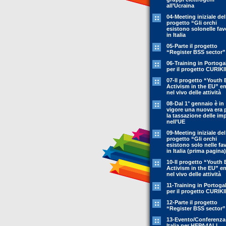
all’Ucraina
04-Meeting iniziale del
progetto “Gli orchi
esistono solonelle fav
in Italia
05-Parte il progetto
“Register BSS sector”
06-Training in Portoga
per il progetto CURIK
07-Il progetto “Youth 
Activism in the EU” en
nel vivo delle attività
08-Dal 1° gennaio è in
vigore una nuova era 
la tassazione delle im
nell’UE
09-Meeting iniziale del
progetto “Gli orchi
esistono solo nelle fa
in Italia (prima pagina)
10-Il progetto “Youth 
Activism in the EU” en
nel vivo delle attività
11-Training in Portoga
per il progetto CURIK
12-Parte il progetto
“Register BSS sector”
13-Evento/Conferenza
Italia per HEPA4ALL