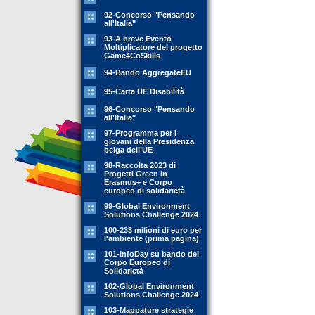
92-Concorso "Pensando
all'Italia"
93-A breve Evento
Moltiplicatore del progetto
Game4CoSkills
94-Bando AggregateEU
95-Carta UE Disabilità
96-Concorso "Pensando
all'Italia"
97-Programma per i
giovani della Presidenza
belga dell’UE
98-Raccolta 2023 di
Progetti Green in
Erasmus+ e Corpo
europeo di solidarietà
99-Global Environment
Solutions Challenge 2024
100-233 milioni di euro per
l'ambiente (prima pagina)
101-InfoDay su bando del
Corpo Europeo di
Solidarietà
102-Global Environment
Solutions Challenge 2024
103-Mappature strategie