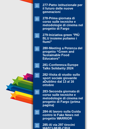
277-Patto istituzionale per
il futuro delle nuove
generazioni
278-Prima giornata di
corso sulle tecniche e
metodologie di cinema nel
progetto di Fargo
279-Iniziativa green "PIÙ
BLU insieme puliamo i
fiumi"
280-Meeting a Potenza del
progetto “Green and
Sustainable Food
Educators”
281-Conferenza Europe
Talks Solidarity 2024
282-Visita di studio sullo
sport sociale giovanile
aDublino dal 13 al 16
ottobre
283-Seconda giornata di
corso sulle tecniche e
metodologie di cinema nel
progetto di Fargo (prima
pagina)
284-Al lavoro sulla Guida
contro le Fake News nel
progetto WARRIOR
285-Al via 297 tirocini
MAECI-MUR-CRUI