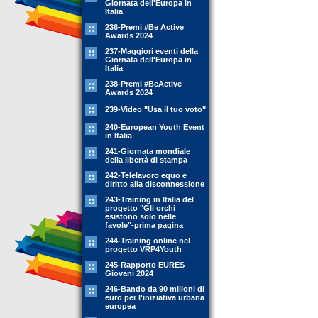
Giornata dell'Europa in
Italia
236-Premi #Be Active
Awards 2024
237-Maggiori eventi della
Giornata dell'Europa in
Italia
238-Premi #BeActive
Awards 2024
239-Video "Usa il tuo voto"
240-European Youth Event
in Italia
241-Giornata mondiale
della libertà di stampa
242-Telelavoro equo e
diritto alla disconnessione
243-Training in Italia del
progetto "Gli orchi
esistono solo nelle
favole"-prima pagina
244-Training online nel
progetto VRP4Youth
245-Rapporto EURES
Giovani 2024
246-Bando da 90 milioni di
euro per l'iniziativa urbana
europea