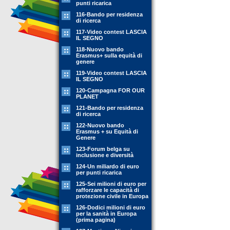
punti ricarica
116-Bando per residenza
di ricerca
117-Video contest LASCIA
IL SEGNO
118-Nuovo bando
Erasmus+ sulla equità di
genere
119-Video contest LASCIA
IL SEGNO
120-Campagna FOR OUR
PLANET
121-Bando per residenza
di ricerca
122-Nuovo bando
Erasmus + su Equità di
Genere
123-Forum belga su
inclusione e diversità
124-Un miliardo di euro
per punti ricarica
125-Sei milioni di euro per
rafforzare le capacità di
protezione civile in Europa
126-Dodici milioni di euro
per la sanità in Europa
(prima pagina)