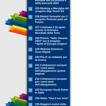
europee dell'inclusione e
della diversità 2024
225-Meeting a Marsiglia del
progetto Digi-Youth Kit
226-Moduli formativi per il
progetto Podcast para um
Futuro
227-Celebrata il 22 aprile
scorso la Giornata
Mondiale della Terra
228-Premio “Salto Awards
2023” per il progetto
“Spirit of Europe-Origins”
229-Webinar Erasmus+
Goes Digital
230-Più di un miliardo per
la ricerca
231-Celebrazioni europee
per i venti anno
dell'allargamento (prima
pagina)
232-Celebrazioni europee
per i venti anni
dell'allargamento
233-European Youth Event
in Italia
234-Video "Usa il tuo voto"
235-Maggiori eventi della