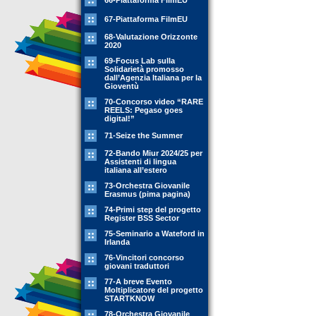
66-Piattaforma FilmEU
67-Piattaforma FilmEU
68-Valutazione Orizzonte
2020
69-Focus Lab sulla
Solidarietà promosso
dall’Agenzia Italiana per la
Gioventù
70-Concorso video “RARE
REELS: Pegaso goes
digital!”
71-Seize the Summer
72-Bando Miur 2024/25 per
Assistenti di lingua
italiana all’estero
73-Orchestra Giovanile
Erasmus (pima pagina)
74-Primi step del progetto
Register BSS Sector
75-Seminario a Wateford in
Irlanda
76-Vincitori concorso
giovani traduttori
77-A breve Evento
Moltiplicatore del progetto
STARTKNOW
78-Orchestra Giovanile