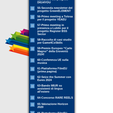
DIGI4YOU
55-Seconda newsletter del
progetto GreenELEMENT
56-Primo meeting a Tolosa
per il progetto YEAEU
57-Primo meeting in
presenza a Lublin per il
progetto Register BSS
Sector
58-Raccolta di casi studio
per Game4CoSkills
59-Premio Europeo “Carlo
Magno” della Gioventù
2024!
60-Conferenza UE sulla
musica
61-Piattaforma FilmEU
(prima pagina)
62-Seize the Summer con
Eures 2024
63-Bando MIUR su
assistenti di lingua
all'estero
64-Concorso RARE REELS
65-Valutazione Horizon
2020