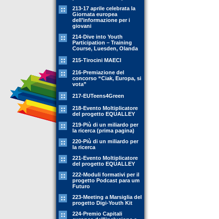
213-17 aprile celebrata la
Giornata europea
dell’informazione per i
giovani
214-Dive into Youth
Participation – Training
Course, Luesden, Olanda
215-Tirocini MAECI
216-Premiazione del
concorso “Ciak, Europa, si
vota”
217-EUTeens4Green
218-Evento Moltiplicatore
del progetto EQUALLEY
219-Più di un miliardo per
la ricerca (prima pagina)
220-Più di un miliardo per
la ricerca
221-Evento Moltiplicatore
del progetto EQUALLEY
222-Moduli formativi per il
progetto Podcast para um
Futuro
223-Meeting a Marsiglia del
progetto Digi-Youth Kit
224-Premio Capitali