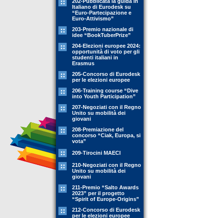
202-Pubblicata la guida in
Italiano di Eurodesk su
“Euro-Partecipazione e
Euro-Attivismo”
203-Premio nazionale di
idee “BookTuberPrize”
204-Elezioni europee 2024:
opportunità di voto per gli
studenti italiani in
Erasmus
205-Concorso di Eurodesk
per le elezioni europee
206-Training course “Dive
into Youth Participation”
207-Negoziati con il Regno
Unito su mobilità dei
giovani
208-Premiazione del
concorso “Ciak, Europa, si
vota”
209-Tirocini MAECI
210-Negoziati con il Regno
Unito su mobilità dei
giovani
211-Premio “Salto Awards
2023” per il progetto
“Spirit of Europe-Origins”
212-Concorso di Eurodesk
per le elezioni europee