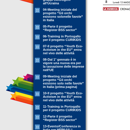
all’Ucraina
04-Meeting iniziale del
progetto “Gli orchi
esistono solonelle favole”
in Italia
05-Parte il progetto
“Register BSS sector”
06-Training in Portogallo
per il progetto CURIKIDS
07-Il progetto “Youth Eco-
Activism in the EU” entra
nel vivo delle attività
08-Dal 1° gennaio è in
vigore una nuova era per
la tassazione delle imprese
nell’UE
09-Meeting iniziale del
progetto “Gli orchi
esistono solo nelle favole”
in Italia (prima pagina)
10-Il progetto “Youth Eco-
Activism in the EU” entra
nel vivo delle attività
11-Training in Portogallo
per il progetto CURIKIDS
12-Parte il progetto
“Register BSS sector”
13-Evento/Conferenza in
Italia per HEPA4ALL