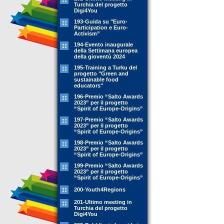
Turchia del progetto
Digi4You
193-Guida su "Euro-
Participation e Euro-
Activism”
194-Evento inaugurale
della Settimana europea
della gioventù 2024
195-Training a Turku del
progetto "Green and
sustainable food
educators"
196-Premio “Salto Awards
2023” per il progetto
“Spirit of Europe-Origins”
197-Premio “Salto Awards
2023” per il progetto
“Spirit of Europe-Origins”
198-Premio “Salto Awards
2023” per il progetto
“Spirit of Europe-Origins”
199-Premio “Salto Awards
2023” per il progetto
“Spirit of Europe-Origins”
200-Youth4Regions
201-Ultimo meeting in
Turchia del progetto
Digi4You