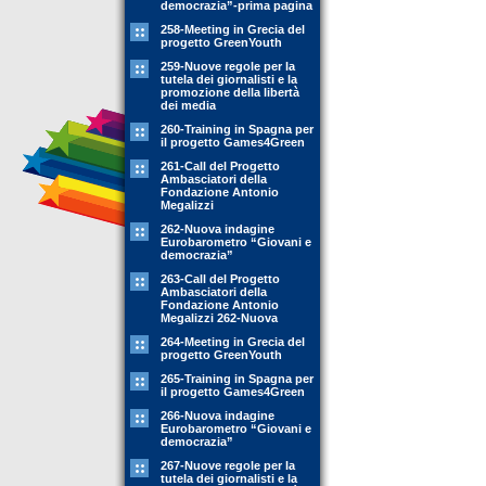
democrazia”-prima pagina
258-Meeting in Grecia del
progetto GreenYouth
259-Nuove regole per la
tutela dei giornalisti e la
promozione della libertà
dei media
260-Training in Spagna per
il progetto Games4Green
261-Call del Progetto
Ambasciatori della
Fondazione Antonio
Megalizzi
262-Nuova indagine
Eurobarometro “Giovani e
democrazia”
263-Call del Progetto
Ambasciatori della
Fondazione Antonio
Megalizzi 262-Nuova
264-Meeting in Grecia del
progetto GreenYouth
265-Training in Spagna per
il progetto Games4Green
266-Nuova indagine
Eurobarometro “Giovani e
democrazia”
267-Nuove regole per la
tutela dei giornalisti e la