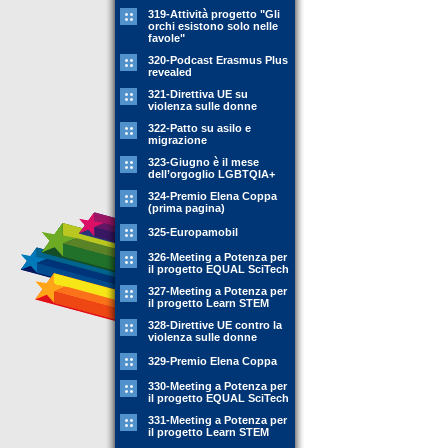
319-Attività progetto "Gli
orchi esistono solo nelle
favole"
320-Podcast Erasmus Plus
revealed
321-Direttiva UE su
violenza sulle donne
322-Patto su asilo e
migrazione
323-Giugno è il mese
dell’orgoglio LGBTQIA+
324-Premio Elena Coppa
(prima pagina)
325-Europamobil
326-Meeting a Potenza per
il progetto EQUAL SciTech
327-Meeting a Potenza per
il progetto Learn STEM
328-Direttive UE contro la
violenza sulle donne
329-Premio Elena Coppa
330-Meeting a Potenza per
il progetto EQUAL SciTech
331-Meeting a Potenza per
il progetto Learn STEM