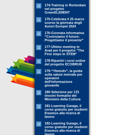
174-Training in Rotterdam
nel progetto
GreenELEMENT
175-Celebrata il 25 marzo
scorso la giornata degli
Autori Europei 2024
176-Giornata informativa
“Costruiamo il futuro.
Progettiamo il presente”
177-Ultimo meeting in
Arad per il progetto "The
First steps in STEM"
178-Ripartiti i corsi online
del progetto ECOBRUB
179-“YIminds”, la guida
sulla salute mentale per
operatori
dell’informazione
giovanile
180-Selezione per 133
tirocini formativi del
Ministero della Cultura
181-Learning Garage, il
corso gratuito per studenti
Erasmus alla ricerca di
lavoro
182-Learning Garage, il
corso gratuito per studenti
Erasmus alla ricerca di
lavoro