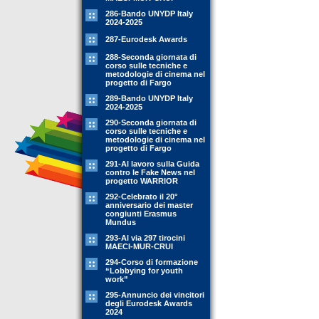
286-Bando UNYDP Italy
2024-2025
287-Eurodesk Awards
288-Seconda giornata di
corso sulle tecniche e
metodologie di cinema nel
progetto di Fargo
289-Bando UNYDP Italy
2024-2025
290-Seconda giornata di
corso sulle tecniche e
metodologie di cinema nel
progetto di Fargo
291-Al lavoro sulla Guida
contro le Fake News nel
progetto WARRIOR
292-Celebrato il 20°
anniversario dei master
congiunti Erasmus
Mundus
293-Al via 297 tirocini
MAECI-MUR-CRUI
294-Corso di formazione
“Lobbying for youth
work”
295-Annuncio dei vincitori
degli Eurodesk Awards
2024