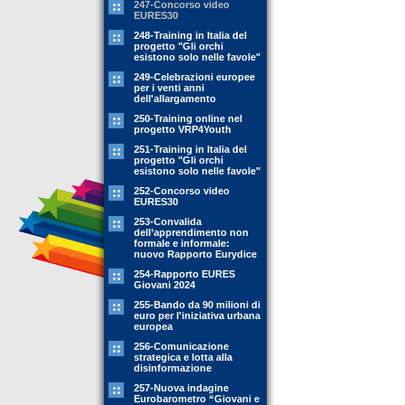
247-Concorso video
EURES30
248-Training in Italia del
progetto "Gli orchi
esistono solo nelle favole"
249-Celebrazioni europee
per i venti anni
dell'allargamento
250-Training online nel
progetto VRP4Youth
251-Training in Italia del
progetto "Gli orchi
esistono solo nelle favole"
252-Concorso video
EURES30
253-Convalida
dell’apprendimento non
formale e informale:
nuovo Rapporto Eurydice
254-Rapporto EURES
Giovani 2024
255-Bando da 90 milioni di
euro per l'iniziativa urbana
europea
256-Comunicazione
strategica e lotta alla
disinformazione
257-Nuova indagine
Eurobarometro “Giovani e