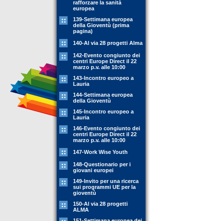
rafforzare la sanità
europea
139-Settimana europea
della Gioventù (prima
pagina)
140-Al via 28 progetti Alma
142-Evento congiunto dei
centri Europe Direct il 22
marzo p.v. alle 10:00
143-Incontro europeo a
Lauria
144-Settimana europea
della Gioventù
145-Incontro europeo a
Lauria
146-Evento congiunto dei
centri Europe Direct il 22
marzo p.v. alle 10:00
147-Work Wise Youth
148-Questionario per i
giovani europei
149-Invito per una ricerca
sui programmi UE per la
gioventù
150-Al via 28 progetti
ALMA
151-Settimana europea dei