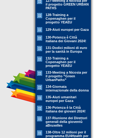
127-Meeting a Nicosia per
il progetto GREEN URBAN
PATHS
128-Training a
Copenaghen per il
progetto YEAEU
129-Aiuti europei per Gaza
130-Potenza è Città
italiana dei Giovani 2024!
131-Dodici milioni di euro
per la sanità in Europa
132-Training a
Copenaghen per il
progetto YEAEU
133-Meeting a Nicosia per
il progetto “Green
UrbanPaths”
134-Giornata
internazionale della donna
135-Aiuti umanitari
europei per Gaza
136-Potenza è la Città
italiana dei giovani 2024!
137-Riunione dei Direttori
generali della gioventù
aBruxelles
138-Oltre 12 milioni per il
programma EU4Health per