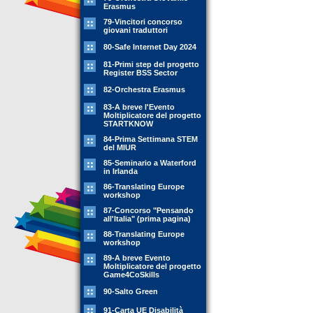
Erasmus
79-Vincitori concorso
giovani traduttori
80-Safe Internet Day 2024
81-Primi step del progetto
Register BSS Sector
82-Orchestra Erasmus
83-A breve l'Evento
Moltiplicatore del progetto
STARTKNOW
84-Prima Settimana STEM
del MIUR
85-Seminario a Waterford
in Irlanda
86-Translating Europe
workshop
87-Concorso "Pensando
all'Italia" (prima pagina)
88-Translating Europe
workshop
89-A breve Evento
Moltiplicatore del progetto
Game4CoSkills
90-Salto Green
91-Carta UE Disabilità