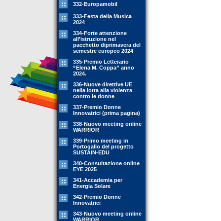
332-Europamobil
333-Festa della Musica
2024
334-Forte attenzione
all’istruzione nel
pacchetto diprimavera del
semestre europeo 2024
335-Premio Letterario
“Elena M. Coppa” anno
2024.
336-Nuove direttive UE
nella lotta alla violenza
contro le donne
337-Premio Donne
Innovatrici (prima pagina)
338-Nuovo meeting online
WARRIOR
339-Primo meeting in
Portogallo del progetto
SUSTAIN-EDU
340-Consultazione online
EYE 2025
341-Accademia per
Energia Solare
342-Premio Donne
Innovatrici
343-Nuovo meeting online
WARRIOR