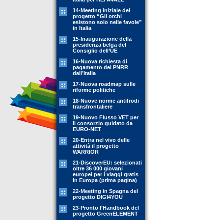
14-Meeting iniziale del
progetto “Gli orchi
esistono solo nelle favole”
in Italia
15-Inaugurazione della
presidenza belga del
Consiglio dell’UE
16-Nuova richiesta di
pagamento del PNRR
dall’Italia
17-Nuova roadmap sulle
riforme politiche
18-Nuove norme antifrodi
transfrontaliere
19-Nuovo Flusso VET per
il consorzio guidato da
EURO-NET
20-Entra nel vivo delle
attività il progetto
WARRIOR
21-DiscoverEU: selezionati
oltre 36 000 giovani
europei per i viaggi gratis
in Europa (prima pagina)
22-Meeting in Spagna del
progetto DIGI4YOU
23-Pronto l’Handbook del
progetto GreenELEMENT