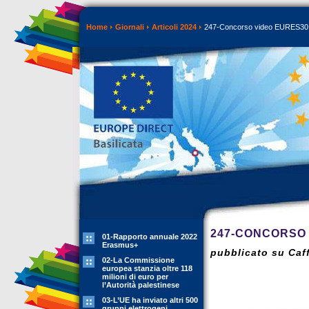
Home
Giornali
Articoli 2024
247-Concorso video EURES30
247-CONCORSO 
01-Rapporto annuale 2022
Erasmus+
pubblicato su Caff
02-La Commissione
europea stanzia oltre 118
milioni di euro per
l’Autorità palestinese
03-L’UE ha inviato altri 500
gruppi elettrogeni