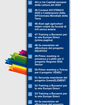
44-Le tre Capitali europee
della cultura del 2024
45-Contest IOCITENGO
2024 e Celebrazioni della
54ªGiornata Mondiale della
Terra
46-Aiuti agli agricoltori
ialiani colpiti da focolai di
infl uenza aviaria
47-Training a Bucarest per
la rete Europe Direct
(prima pagina)
48-3a newsletter ed
eBrochure del progetto
DIGI4YOU
49-Primo meeting in
presenza a Lublin per il
progetto Register BSS
Sector
50-Primo meeting a Tolosa
per il progetto YEAEU
51-Seconda newsletter del
progetto GreenELEMENT
52-Training a Bucarest per
la rete Europe Direct
53-Training a Bucarest per
la rete Europe Direct
54-3a newsletter ed
eBrochure del progetto