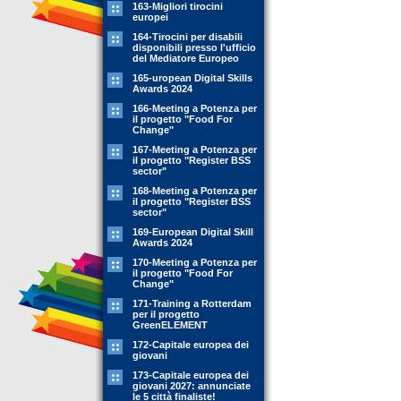
163-Migliori tirocini
europei
164-Tirocini per disabili
disponibili presso l'ufficio
del Mediatore Europeo
165-uropean Digital Skills
Awards 2024
166-Meeting a Potenza per
il progetto "Food For
Change"
167-Meeting a Potenza per
il progetto "Register BSS
sector"
168-Meeting a Potenza per
il progetto "Register BSS
sector"
169-European Digital Skill
Awards 2024
170-Meeting a Potenza per
il progetto "Food For
Change"
171-Training a Rotterdam
per il progetto
GreenELEMENT
172-Capitale europea dei
giovani
173-Capitale europea dei
giovani 2027: annunciate
le 5 città finaliste!