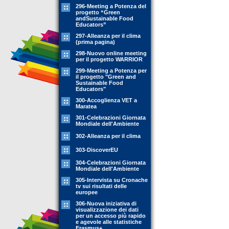
296-Meeting a Potenza del
progetto “Green
andSustainable Food
Educators”
297-Alleanza per il clima
(prima pagina)
298-Nuovo online meeting
per il progetto WARRIOR
299-Meeting a Potenza per
il progetto "Green and
Sustainable Food
Educators"
300-Accoglienza VET a
Maratea
301-Celebrazioni Giornata
Mondiale dell'Ambiente
302-Alleanza per il clima
303-DiscoverEU
304-Celebrazioni Giornata
Mondiale dell'Ambiente
305-Intervista su Cronache
tv sui risultati delle
europee
306-Nuova iniziativa di
visualizzazione dei dati
per un accesso più rapido
e agevole alle statistiche
Erasmus+