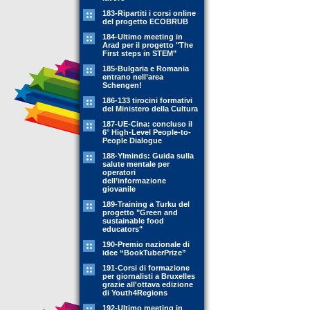
183-Ripartiti i corsi online
del progetto ECOBRUB
184-Ultimo meeting in
Arad per il progetto "The
First steps in STEM"
185-Bulgaria e Romania
entrano nell’area
Schengen!
186-133 tirocini formativi
del Ministero della Cultura
187-UE-Cina: concluso il
6° High-Level People-to-
People Dialogue
188-YIminds: Guida sulla
salute mentale per
operatori
dell’informazione
giovanile
189-Training a Turku del
progetto "Green and
sustainable food
educators"
190-Premio nazionale di
idee “BookTuberPrize”
191-Corsi di formazione
per giornalisti a Bruxelles
grazie all'ottava edizione
di Youth4Regions
192-Ultimo meeting in