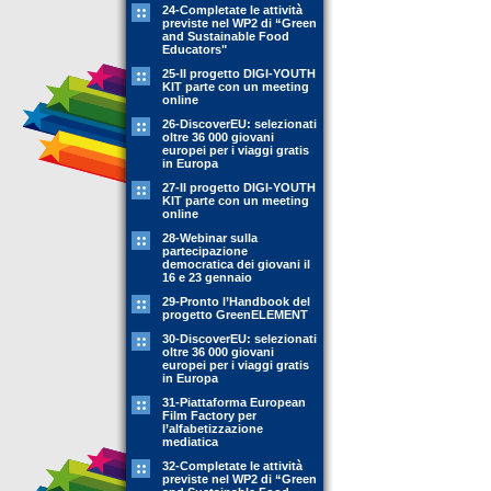
24-Completate le attività
previste nel WP2 di “Green
and Sustainable Food
Educators"
25-Il progetto DIGI-YOUTH
KIT parte con un meeting
online
26-DiscoverEU: selezionati
oltre 36 000 giovani
europei per i viaggi gratis
in Europa
27-Il progetto DIGI-YOUTH
KIT parte con un meeting
online
28-Webinar sulla
partecipazione
democratica dei giovani il
16 e 23 gennaio
29-Pronto l’Handbook del
progetto GreenELEMENT
30-DiscoverEU: selezionati
oltre 36 000 giovani
europei per i viaggi gratis
in Europa
31-Piattaforma European
Film Factory per
l’alfabetizzazione
mediatica
32-Completate le attività
previste nel WP2 di “Green