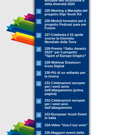
europee dell'inclusione e
della diversità 2024
225-Meeting a Marsiglia del
progetto Digi-Youth Kit
226-Moduli formativi per il
progetto Podcast para um
Futuro
227-Celebrata il 22 aprile
scorso la Giornata
Mondiale della Terra
228-Premio “Salto Awards
2023” per il progetto
“Spirit of Europe-Origins”
229-Webinar Erasmus+
Goes Digital
230-Più di un miliardo per
la ricerca
231-Celebrazioni europee
per i venti anno
dell'allargamento (prima
pagina)
232-Celebrazioni europee
per i venti anni
dell'allargamento
233-European Youth Event
in Italia
234-Video "Usa il tuo voto"
235-Maggiori eventi della