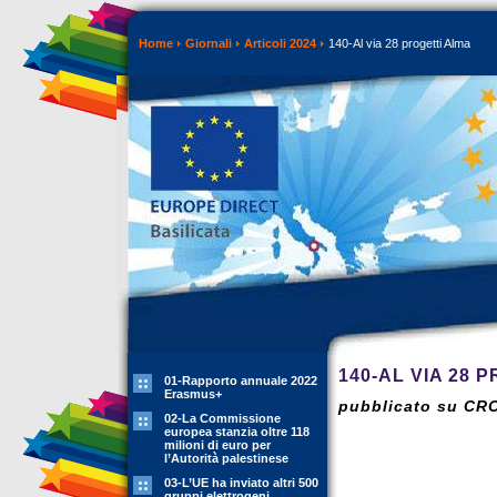
Home
Giornali
Articoli 2024
140-Al via 28 progetti Alma
140-AL VIA 28 
01-Rapporto annuale 2022
Erasmus+
pubblicato su CR
02-La Commissione
europea stanzia oltre 118
milioni di euro per
l’Autorità palestinese
03-L’UE ha inviato altri 500
gruppi elettrogeni