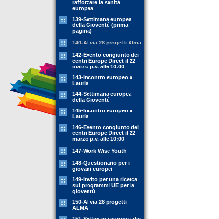
rafforzare la sanità
europea
139-Settimana europea
della Gioventù (prima
pagina)
140-Al via 28 progetti Alma
142-Evento congiunto dei
centri Europe Direct il 22
marzo p.v. alle 10:00
143-Incontro europeo a
Lauria
144-Settimana europea
della Gioventù
145-Incontro europeo a
Lauria
146-Evento congiunto dei
centri Europe Direct il 22
marzo p.v. alle 10:00
147-Work Wise Youth
148-Questionario per i
giovani europei
149-Invito per una ricerca
sui programmi UE per la
gioventù
150-Al via 28 progetti
ALMA
151-Settimana europea dei