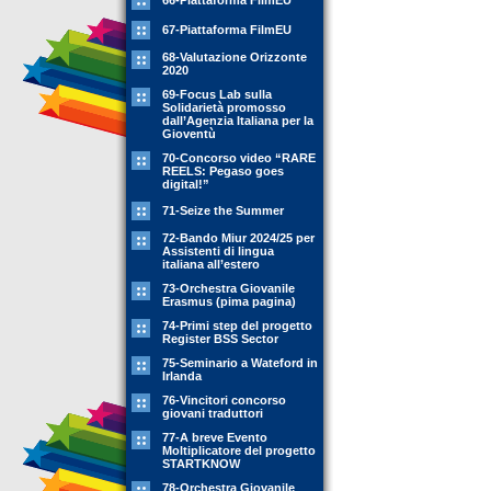
66-Piattaforma FilmEU
67-Piattaforma FilmEU
68-Valutazione Orizzonte
2020
69-Focus Lab sulla
Solidarietà promosso
dall’Agenzia Italiana per la
Gioventù
70-Concorso video “RARE
REELS: Pegaso goes
digital!”
71-Seize the Summer
72-Bando Miur 2024/25 per
Assistenti di lingua
italiana all’estero
73-Orchestra Giovanile
Erasmus (pima pagina)
74-Primi step del progetto
Register BSS Sector
75-Seminario a Wateford in
Irlanda
76-Vincitori concorso
giovani traduttori
77-A breve Evento
Moltiplicatore del progetto
STARTKNOW
78-Orchestra Giovanile