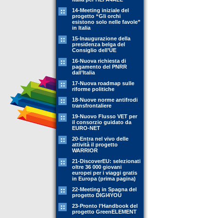
14-Meeting iniziale del
progetto “Gli orchi
esistono solo nelle favole”
in Italia
15-Inaugurazione della
presidenza belga del
Consiglio dell’UE
16-Nuova richiesta di
pagamento del PNRR
dall’Italia
17-Nuova roadmap sulle
riforme politiche
18-Nuove norme antifrodi
transfrontaliere
19-Nuovo Flusso VET per
il consorzio guidato da
EURO-NET
20-Entra nel vivo delle
attività il progetto
WARRIOR
21-DiscoverEU: selezionati
oltre 36 000 giovani
europei per i viaggi gratis
in Europa (prima pagina)
22-Meeting in Spagna del
progetto DIGI4YOU
23-Pronto l’Handbook del
progetto GreenELEMENT