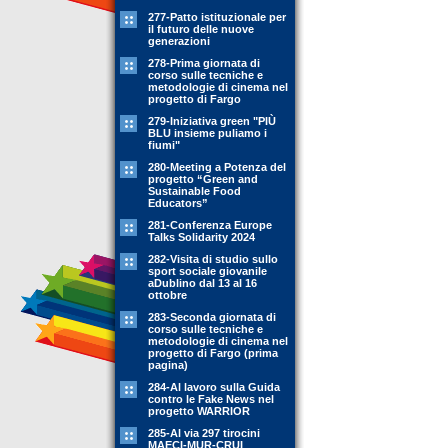
277-Patto istituzionale per
il futuro delle nuove
generazioni
278-Prima giornata di
corso sulle tecniche e
metodologie di cinema nel
progetto di Fargo
279-Iniziativa green "PIÙ
BLU insieme puliamo i
fiumi"
280-Meeting a Potenza del
progetto “Green and
Sustainable Food
Educators”
281-Conferenza Europe
Talks Solidarity 2024
282-Visita di studio sullo
sport sociale giovanile
aDublino dal 13 al 16
ottobre
283-Seconda giornata di
corso sulle tecniche e
metodologie di cinema nel
progetto di Fargo (prima
pagina)
284-Al lavoro sulla Guida
contro le Fake News nel
progetto WARRIOR
285-Al via 297 tirocini
MAECI-MUR-CRUI