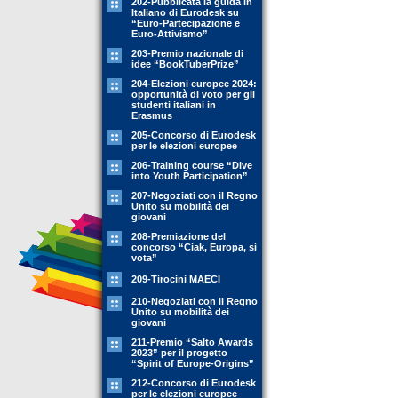
202-Pubblicata la guida in
Italiano di Eurodesk su
“Euro-Partecipazione e
Euro-Attivismo”
203-Premio nazionale di
idee “BookTuberPrize”
204-Elezioni europee 2024:
opportunità di voto per gli
studenti italiani in
Erasmus
205-Concorso di Eurodesk
per le elezioni europee
206-Training course “Dive
into Youth Participation”
207-Negoziati con il Regno
Unito su mobilità dei
giovani
208-Premiazione del
concorso “Ciak, Europa, si
vota”
209-Tirocini MAECI
210-Negoziati con il Regno
Unito su mobilità dei
giovani
211-Premio “Salto Awards
2023” per il progetto
“Spirit of Europe-Origins”
212-Concorso di Eurodesk
per le elezioni europee