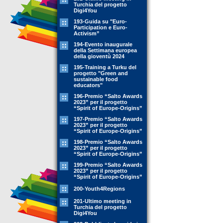
Turchia del progetto
Digi4You
193-Guida su "Euro-
Participation e Euro-
Activism”
194-Evento inaugurale
della Settimana europea
della gioventù 2024
195-Training a Turku del
progetto "Green and
sustainable food
educators"
196-Premio “Salto Awards
2023” per il progetto
“Spirit of Europe-Origins”
197-Premio “Salto Awards
2023” per il progetto
“Spirit of Europe-Origins”
198-Premio “Salto Awards
2023” per il progetto
“Spirit of Europe-Origins”
199-Premio “Salto Awards
2023” per il progetto
“Spirit of Europe-Origins”
200-Youth4Regions
201-Ultimo meeting in
Turchia del progetto
Digi4You