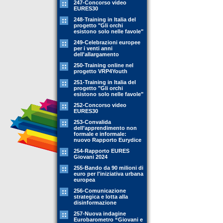
247-Concorso video
EURES30
248-Training in Italia del
progetto "Gli orchi
esistono solo nelle favole"
249-Celebrazioni europee
per i venti anni
dell'allargamento
250-Training online nel
progetto VRP4Youth
251-Training in Italia del
progetto "Gli orchi
esistono solo nelle favole"
252-Concorso video
EURES30
253-Convalida
dell’apprendimento non
formale e informale:
nuovo Rapporto Eurydice
254-Rapporto EURES
Giovani 2024
255-Bando da 90 milioni di
euro per l'iniziativa urbana
europea
256-Comunicazione
strategica e lotta alla
disinformazione
257-Nuova indagine
Eurobarometro “Giovani e