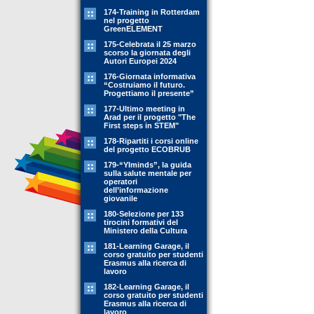
174-Training in Rotterdam
nel progetto
GreenELEMENT
175-Celebrata il 25 marzo
scorso la giornata degli
Autori Europei 2024
176-Giornata informativa
“Costruiamo il futuro.
Progettiamo il presente”
177-Ultimo meeting in
Arad per il progetto "The
First steps in STEM"
178-Ripartiti i corsi online
del progetto ECOBRUB
179-“YIminds”, la guida
sulla salute mentale per
operatori
dell’informazione
giovanile
180-Selezione per 133
tirocini formativi del
Ministero della Cultura
181-Learning Garage, il
corso gratuito per studenti
Erasmus alla ricerca di
lavoro
182-Learning Garage, il
corso gratuito per studenti
Erasmus alla ricerca di
lavoro