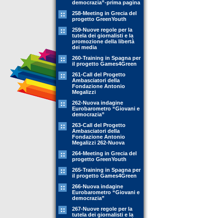
democrazia”-prima pagina
258-Meeting in Grecia del
progetto GreenYouth
259-Nuove regole per la
tutela dei giornalisti e la
promozione della libertà
dei media
260-Training in Spagna per
il progetto Games4Green
261-Call del Progetto
Ambasciatori della
Fondazione Antonio
Megalizzi
262-Nuova indagine
Eurobarometro “Giovani e
democrazia”
263-Call del Progetto
Ambasciatori della
Fondazione Antonio
Megalizzi 262-Nuova
264-Meeting in Grecia del
progetto GreenYouth
265-Training in Spagna per
il progetto Games4Green
266-Nuova indagine
Eurobarometro “Giovani e
democrazia”
267-Nuove regole per la
tutela dei giornalisti e la