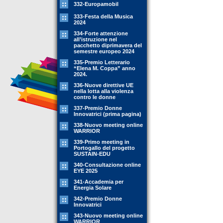
332-Europamobil
333-Festa della Musica
2024
334-Forte attenzione
all’istruzione nel
pacchetto diprimavera del
semestre europeo 2024
335-Premio Letterario
“Elena M. Coppa” anno
2024.
336-Nuove direttive UE
nella lotta alla violenza
contro le donne
337-Premio Donne
Innovatrici (prima pagina)
338-Nuovo meeting online
WARRIOR
339-Primo meeting in
Portogallo del progetto
SUSTAIN-EDU
340-Consultazione online
EYE 2025
341-Accademia per
Energia Solare
342-Premio Donne
Innovatrici
343-Nuovo meeting online
WARRIOR