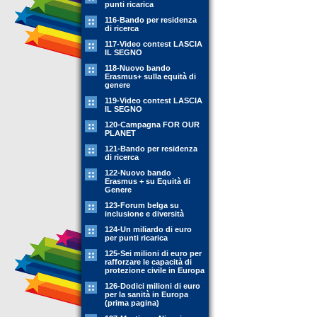
punti ricarica
116-Bando per residenza
di ricerca
117-Video contest LASCIA
IL SEGNO
118-Nuovo bando
Erasmus+ sulla equità di
genere
119-Video contest LASCIA
IL SEGNO
120-Campagna FOR OUR
PLANET
121-Bando per residenza
di ricerca
122-Nuovo bando
Erasmus + su Equità di
Genere
123-Forum belga su
inclusione e diversità
124-Un miliardo di euro
per punti ricarica
125-Sei milioni di euro per
rafforzare le capacità di
protezione civile in Europa
126-Dodici milioni di euro
per la sanità in Europa
(prima pagina)