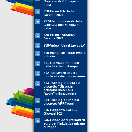
Giornata dell'Europa in
Italia
236-Premi #Be Active
Awards 2024
237-Maggiori eventi della
Giornata dell'Europa in
Italia
238-Premi #BeActive
Awards 2024
239-Video "Usa il tuo voto"
240-European Youth Event
in Italia
241-Giornata mondiale
della libertà di stampa
242-Telelavoro equo e
diritto alla disconnessione
243-Training in Italia del
progetto "Gli orchi
esistono solo nelle
favole"-prima pagina
244-Training online nel
progetto VRP4Youth
245-Rapporto EURES
Giovani 2024
246-Bando da 90 milioni di
euro per l'iniziativa urbana
europea