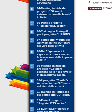
all’Ucraina
04-Meeting iniziale del
progetto “Gli orchi
esistono solonelle favole”
in Italia
05-Parte il progetto
“Register BSS sector”
06-Training in Portogallo
per il progetto CURIKIDS
07-Il progetto “Youth Eco-
Activism in the EU” entra
nel vivo delle attività
08-Dal 1° gennaio è in
vigore una nuova era per
la tassazione delle imprese
nell’UE
09-Meeting iniziale del
progetto “Gli orchi
esistono solo nelle favole”
in Italia (prima pagina)
10-Il progetto “Youth Eco-
Activism in the EU” entra
nel vivo delle attività
11-Training in Portogallo
per il progetto CURIKIDS
12-Parte il progetto
“Register BSS sector”
13-Evento/Conferenza in
Italia per HEPA4ALL