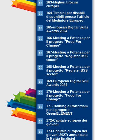
163-Migliori tirocini
europei
164-Tirocini per disabili
disponibili presso l'ufficio
del Mediatore Europeo
165-uropean Digital Skills
Awards 2024
166-Meeting a Potenza per
il progetto "Food For
Change"
167-Meeting a Potenza per
il progetto "Register BSS
sector"
168-Meeting a Potenza per
il progetto "Register BSS
sector"
169-European Digital Skill
Awards 2024
170-Meeting a Potenza per
il progetto "Food For
Change"
171-Training a Rotterdam
per il progetto
GreenELEMENT
172-Capitale europea dei
giovani
173-Capitale europea dei
giovani 2027: annunciate
le 5 città finaliste!