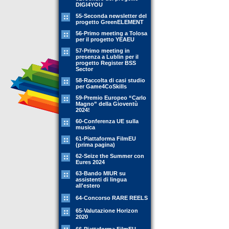
DIGI4YOU
55-Seconda newsletter del
progetto GreenELEMENT
56-Primo meeting a Tolosa
per il progetto YEAEU
57-Primo meeting in
presenza a Lublin per il
progetto Register BSS
Sector
58-Raccolta di casi studio
per Game4CoSkills
59-Premio Europeo “Carlo
Magno” della Gioventù
2024!
60-Conferenza UE sulla
musica
61-Piattaforma FilmEU
(prima pagina)
62-Seize the Summer con
Eures 2024
63-Bando MIUR su
assistenti di lingua
all'estero
64-Concorso RARE REELS
65-Valutazione Horizon
2020