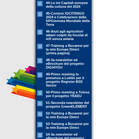
44-Le tre Capitali europee
della cultura del 2024
45-Contest IOCITENGO
2024 e Celebrazioni della
54ªGiornata Mondiale della
Terra
46-Aiuti agli agricoltori
ialiani colpiti da focolai di
infl uenza aviaria
47-Training a Bucarest per
la rete Europe Direct
(prima pagina)
48-3a newsletter ed
eBrochure del progetto
DIGI4YOU
49-Primo meeting in
presenza a Lublin per il
progetto Register BSS
Sector
50-Primo meeting a Tolosa
per il progetto YEAEU
51-Seconda newsletter del
progetto GreenELEMENT
52-Training a Bucarest per
la rete Europe Direct
53-Training a Bucarest per
la rete Europe Direct
54-3a newsletter ed
eBrochure del progetto