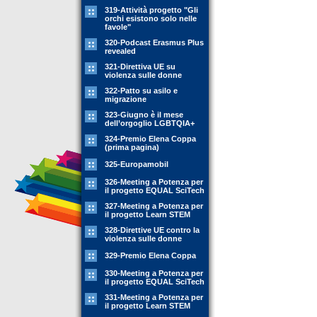
319-Attività progetto "Gli
orchi esistono solo nelle
favole"
320-Podcast Erasmus Plus
revealed
321-Direttiva UE su
violenza sulle donne
322-Patto su asilo e
migrazione
323-Giugno è il mese
dell’orgoglio LGBTQIA+
324-Premio Elena Coppa
(prima pagina)
325-Europamobil
326-Meeting a Potenza per
il progetto EQUAL SciTech
327-Meeting a Potenza per
il progetto Learn STEM
328-Direttive UE contro la
violenza sulle donne
329-Premio Elena Coppa
330-Meeting a Potenza per
il progetto EQUAL SciTech
331-Meeting a Potenza per
il progetto Learn STEM