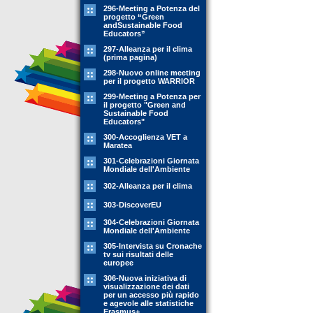
296-Meeting a Potenza del
progetto “Green
andSustainable Food
Educators”
297-Alleanza per il clima
(prima pagina)
298-Nuovo online meeting
per il progetto WARRIOR
299-Meeting a Potenza per
il progetto "Green and
Sustainable Food
Educators"
300-Accoglienza VET a
Maratea
301-Celebrazioni Giornata
Mondiale dell'Ambiente
302-Alleanza per il clima
303-DiscoverEU
304-Celebrazioni Giornata
Mondiale dell'Ambiente
305-Intervista su Cronache
tv sui risultati delle
europee
306-Nuova iniziativa di
visualizzazione dei dati
per un accesso più rapido
e agevole alle statistiche
Erasmus+