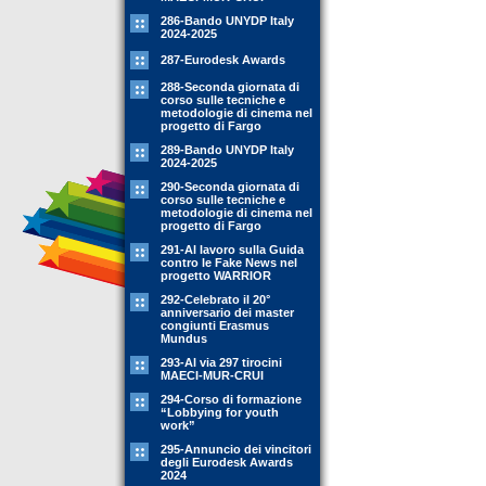
286-Bando UNYDP Italy
2024-2025
287-Eurodesk Awards
288-Seconda giornata di
corso sulle tecniche e
metodologie di cinema nel
progetto di Fargo
289-Bando UNYDP Italy
2024-2025
290-Seconda giornata di
corso sulle tecniche e
metodologie di cinema nel
progetto di Fargo
291-Al lavoro sulla Guida
contro le Fake News nel
progetto WARRIOR
292-Celebrato il 20°
anniversario dei master
congiunti Erasmus
Mundus
293-Al via 297 tirocini
MAECI-MUR-CRUI
294-Corso di formazione
“Lobbying for youth
work”
295-Annuncio dei vincitori
degli Eurodesk Awards
2024