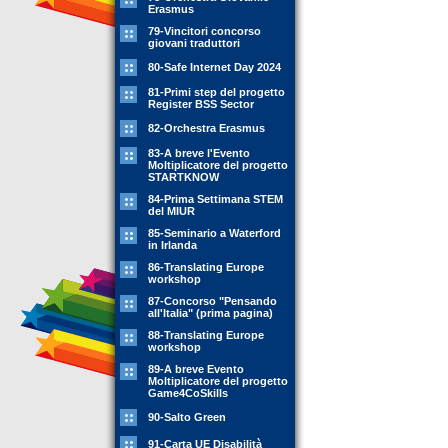
Erasmus
79-Vincitori concorso
giovani traduttori
80-Safe Internet Day 2024
81-Primi step del progetto
Register BSS Sector
82-Orchestra Erasmus
83-A breve l'Evento
Moltiplicatore del progetto
STARTKNOW
84-Prima Settimana STEM
del MIUR
85-Seminario a Waterford
in Irlanda
86-Translating Europe
workshop
87-Concorso "Pensando
all'Italia" (prima pagina)
88-Translating Europe
workshop
89-A breve Evento
Moltiplicatore del progetto
Game4CoSkills
90-Salto Green
91-Carta UE Disabilità