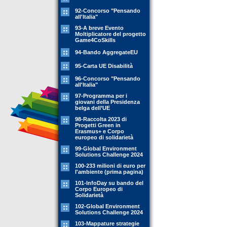
92-Concorso "Pensando
all'Italia"
93-A breve Evento
Moltiplicatore del progetto
Game4CoSkills
94-Bando AggregateEU
95-Carta UE Disabilità
96-Concorso "Pensando
all'Italia"
97-Programma per i
giovani della Presidenza
belga dell’UE
98-Raccolta 2023 di
Progetti Green in
Erasmus+ e Corpo
europeo di solidarietà
99-Global Environment
Solutions Challenge 2024
100-233 milioni di euro per
l'ambiente (prima pagina)
101-InfoDay su bando del
Corpo Europeo di
Solidarietà
102-Global Environment
Solutions Challenge 2024
103-Mappature strategie