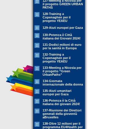
127-Meeting a Nicosia per
il progetto GREEN URBAN
PATHS
128-Training a
Copenaghen per il
progetto YEAEU
129-Aiuti europei per Gaza
130-Potenza è Città
italiana dei Giovani 2024!
131-Dodici milioni di euro
per la sanità in Europa
132-Training a
Copenaghen per il
progetto YEAEU
133-Meeting a Nicosia per
il progetto “Green
UrbanPaths”
134-Giornata
internazionale della donna
135-Aiuti umanitari
europei per Gaza
136-Potenza è la Città
italiana dei giovani 2024!
137-Riunione dei Direttori
generali della gioventù
aBruxelles
138-Oltre 12 milioni per il
programma EU4Health per