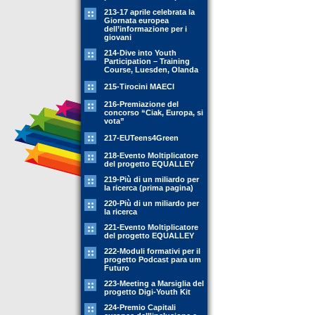
213-17 aprile celebrata la
Giornata europea
dell’informazione per i
giovani
214-Dive into Youth
Participation – Training
Course, Luesden, Olanda
215-Tirocini MAECI
216-Premiazione del
concorso “Ciak, Europa, si
vota”
217-EUTeens4Green
218-Evento Moltiplicatore
del progetto EQUALLEY
219-Più di un miliardo per
la ricerca (prima pagina)
220-Più di un miliardo per
la ricerca
221-Evento Moltiplicatore
del progetto EQUALLEY
222-Moduli formativi per il
progetto Podcast para um
Futuro
223-Meeting a Marsiglia del
progetto Digi-Youth Kit
224-Premio Capitali