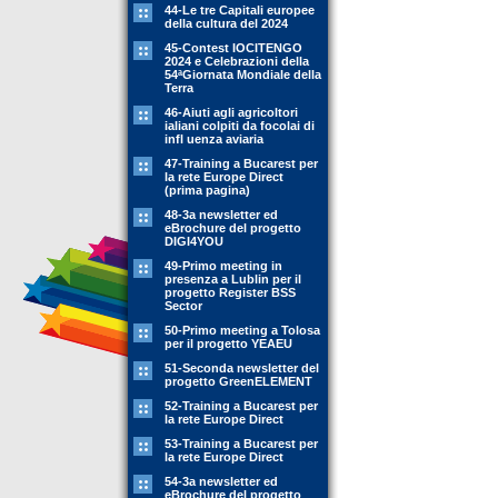
44-Le tre Capitali europee
della cultura del 2024
45-Contest IOCITENGO
2024 e Celebrazioni della
54ªGiornata Mondiale della
Terra
46-Aiuti agli agricoltori
ialiani colpiti da focolai di
infl uenza aviaria
47-Training a Bucarest per
la rete Europe Direct
(prima pagina)
48-3a newsletter ed
eBrochure del progetto
DIGI4YOU
49-Primo meeting in
presenza a Lublin per il
progetto Register BSS
Sector
50-Primo meeting a Tolosa
per il progetto YEAEU
51-Seconda newsletter del
progetto GreenELEMENT
52-Training a Bucarest per
la rete Europe Direct
53-Training a Bucarest per
la rete Europe Direct
54-3a newsletter ed
eBrochure del progetto