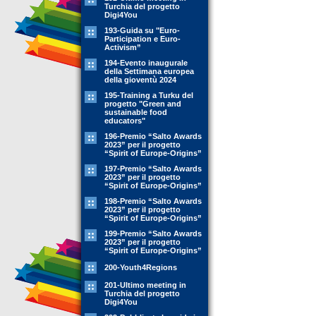
Turchia del progetto
Digi4You
193-Guida su "Euro-
Participation e Euro-
Activism”
194-Evento inaugurale
della Settimana europea
della gioventù 2024
195-Training a Turku del
progetto "Green and
sustainable food
educators"
196-Premio “Salto Awards
2023” per il progetto
“Spirit of Europe-Origins”
197-Premio “Salto Awards
2023” per il progetto
“Spirit of Europe-Origins”
198-Premio “Salto Awards
2023” per il progetto
“Spirit of Europe-Origins”
199-Premio “Salto Awards
2023” per il progetto
“Spirit of Europe-Origins”
200-Youth4Regions
201-Ultimo meeting in
Turchia del progetto
Digi4You