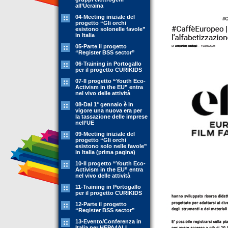
all’Ucraina
04-Meeting iniziale del
progetto “Gli orchi
esistono solonelle favole”
in Italia
05-Parte il progetto
“Register BSS sector”
06-Training in Portogallo
per il progetto CURIKIDS
07-Il progetto “Youth Eco-
Activism in the EU” entra
nel vivo delle attività
08-Dal 1° gennaio è in
vigore una nuova era per
la tassazione delle imprese
nell’UE
09-Meeting iniziale del
progetto “Gli orchi
esistono solo nelle favole”
in Italia (prima pagina)
10-Il progetto “Youth Eco-
Activism in the EU” entra
nel vivo delle attività
11-Training in Portogallo
per il progetto CURIKIDS
12-Parte il progetto
“Register BSS sector”
13-Evento/Conferenza in
Italia per HEPA4ALL