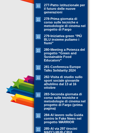
277-Patto istituzionale per
il futuro delle nuove
generazioni
278-Prima giornata di
corso sulle tecniche e
metodologie di cinema nel
progetto di Fargo
279-Iniziativa green "PIÙ
BLU insieme puliamo i
fiumi"
280-Meeting a Potenza del
progetto “Green and
Sustainable Food
Educators”
281-Conferenza Europe
Talks Solidarity 2024
282-Visita di studio sullo
sport sociale giovanile
aDublino dal 13 al 16
ottobre
283-Seconda giornata di
corso sulle tecniche e
metodologie di cinema nel
progetto di Fargo (prima
pagina)
284-Al lavoro sulla Guida
contro le Fake News nel
progetto WARRIOR
285-Al via 297 tirocini
MAECI-MUR-CRUI