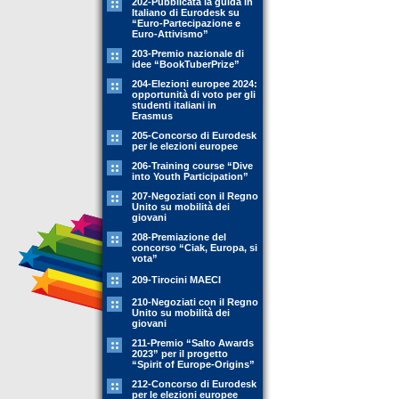
202-Pubblicata la guida in
Italiano di Eurodesk su
“Euro-Partecipazione e
Euro-Attivismo”
203-Premio nazionale di
idee “BookTuberPrize”
204-Elezioni europee 2024:
opportunità di voto per gli
studenti italiani in
Erasmus
205-Concorso di Eurodesk
per le elezioni europee
206-Training course “Dive
into Youth Participation”
207-Negoziati con il Regno
Unito su mobilità dei
giovani
208-Premiazione del
concorso “Ciak, Europa, si
vota”
209-Tirocini MAECI
210-Negoziati con il Regno
Unito su mobilità dei
giovani
211-Premio “Salto Awards
2023” per il progetto
“Spirit of Europe-Origins”
212-Concorso di Eurodesk
per le elezioni europee