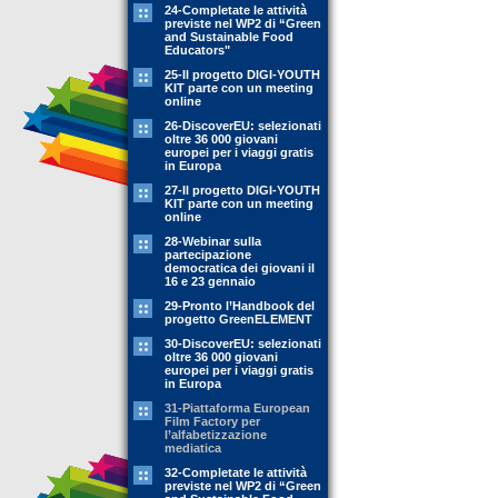
24-Completate le attività
previste nel WP2 di “Green
and Sustainable Food
Educators"
25-Il progetto DIGI-YOUTH
KIT parte con un meeting
online
26-DiscoverEU: selezionati
oltre 36 000 giovani
europei per i viaggi gratis
in Europa
27-Il progetto DIGI-YOUTH
KIT parte con un meeting
online
28-Webinar sulla
partecipazione
democratica dei giovani il
16 e 23 gennaio
29-Pronto l’Handbook del
progetto GreenELEMENT
30-DiscoverEU: selezionati
oltre 36 000 giovani
europei per i viaggi gratis
in Europa
31-Piattaforma European
Film Factory per
l’alfabetizzazione
mediatica
32-Completate le attività
previste nel WP2 di “Green