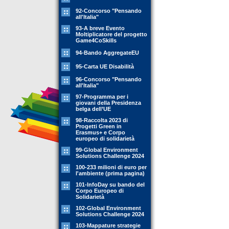
92-Concorso "Pensando
all'Italia"
93-A breve Evento
Moltiplicatore del progetto
Game4CoSkills
94-Bando AggregateEU
95-Carta UE Disabilità
96-Concorso "Pensando
all'Italia"
97-Programma per i
giovani della Presidenza
belga dell’UE
98-Raccolta 2023 di
Progetti Green in
Erasmus+ e Corpo
europeo di solidarietà
99-Global Environment
Solutions Challenge 2024
100-233 milioni di euro per
l'ambiente (prima pagina)
101-InfoDay su bando del
Corpo Europeo di
Solidarietà
102-Global Environment
Solutions Challenge 2024
103-Mappature strategie