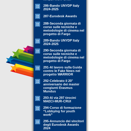
286-Bando UNYDP Italy
2024-2025
287-Eurodesk Awards
288-Seconda giornata di
corso sulle tecniche e
metodologie di cinema nel
progetto di Fargo
289-Bando UNYDP Italy
2024-2025
290-Seconda giornata di
corso sulle tecniche e
metodologie di cinema nel
progetto di Fargo
291-Al lavoro sulla Guida
contro le Fake News nel
progetto WARRIOR
292-Celebrato il 20°
anniversario dei master
congiunti Erasmus
Mundus
293-Al via 297 tirocini
MAECI-MUR-CRUI
294-Corso di formazione
“Lobbying for youth
work”
295-Annuncio dei vincitori
degli Eurodesk Awards
2024