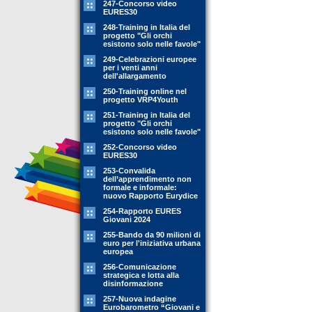
247-Concorso video
EURES30
248-Training in Italia del
progetto "Gli orchi
esistono solo nelle favole"
249-Celebrazioni europee
per i venti anni
dell'allargamento
250-Training online nel
progetto VRP4Youth
251-Training in Italia del
progetto "Gli orchi
esistono solo nelle favole"
252-Concorso video
EURES30
253-Convalida
dell’apprendimento non
formale e informale:
nuovo Rapporto Eurydice
254-Rapporto EURES
Giovani 2024
255-Bando da 90 milioni di
euro per l'iniziativa urbana
europea
256-Comunicazione
strategica e lotta alla
disinformazione
257-Nuova indagine
Eurobarometro “Giovani e