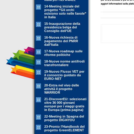
14-Meeting iniziale del
progetto “Gli orchi
esistono solo nelle favole”
in Italia
15-Inaugurazione della
presidenza belga del
Consiglio dell’UE
16-Nuova richiesta di
pagamento del PNRR
dall’Italia
17-Nuova roadmap sulle
riforme politiche
18-Nuove norme antifrodi
transfrontaliere
19-Nuovo Flusso VET per
il consorzio guidato da
EURO-NET
20-Entra nel vivo delle
attività il progetto
WARRIOR
21-DiscoverEU: selezionati
oltre 36 000 giovani
europei per i viaggi gratis
in Europa (prima pagina)
22-Meeting in Spagna del
progetto DIGI4YOU
23-Pronto l’Handbook del
progetto GreenELEMENT