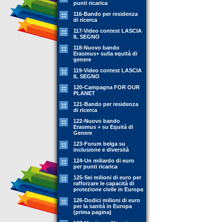
punti ricarica
116-Bando per residenza
di ricerca
117-Video contest LASCIA
IL SEGNO
118-Nuovo bando
Erasmus+ sulla equità di
genere
119-Video contest LASCIA
IL SEGNO
120-Campagna FOR OUR
PLANET
121-Bando per residenza
di ricerca
122-Nuovo bando
Erasmus + su Equità di
Genere
123-Forum belga su
inclusione e diversità
124-Un miliardo di euro
per punti ricarica
125-Sei milioni di euro per
rafforzare le capacità di
protezione civile in Europa
126-Dodici milioni di euro
per la sanità in Europa
(prima pagina)