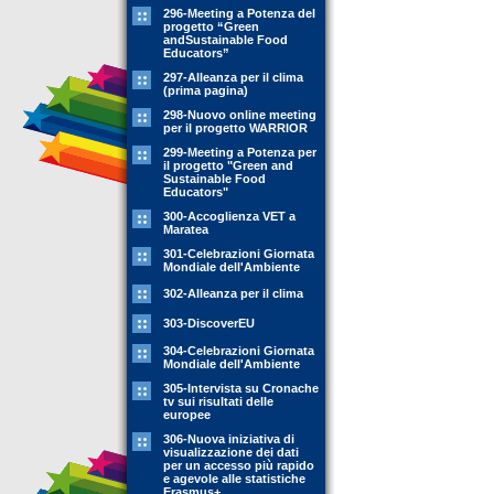
296-Meeting a Potenza del
progetto “Green
andSustainable Food
Educators”
297-Alleanza per il clima
(prima pagina)
298-Nuovo online meeting
per il progetto WARRIOR
299-Meeting a Potenza per
il progetto "Green and
Sustainable Food
Educators"
300-Accoglienza VET a
Maratea
301-Celebrazioni Giornata
Mondiale dell'Ambiente
302-Alleanza per il clima
303-DiscoverEU
304-Celebrazioni Giornata
Mondiale dell'Ambiente
305-Intervista su Cronache
tv sui risultati delle
europee
306-Nuova iniziativa di
visualizzazione dei dati
per un accesso più rapido
e agevole alle statistiche
Erasmus+