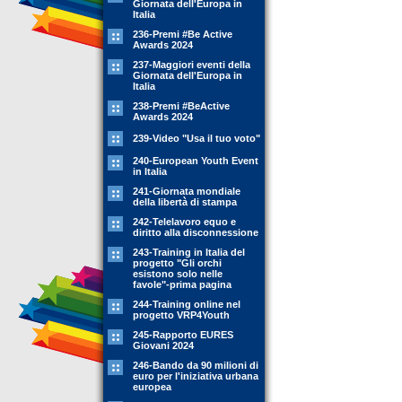
Giornata dell'Europa in
Italia
236-Premi #Be Active
Awards 2024
237-Maggiori eventi della
Giornata dell'Europa in
Italia
238-Premi #BeActive
Awards 2024
239-Video "Usa il tuo voto"
240-European Youth Event
in Italia
241-Giornata mondiale
della libertà di stampa
242-Telelavoro equo e
diritto alla disconnessione
243-Training in Italia del
progetto "Gli orchi
esistono solo nelle
favole"-prima pagina
244-Training online nel
progetto VRP4Youth
245-Rapporto EURES
Giovani 2024
246-Bando da 90 milioni di
euro per l'iniziativa urbana
europea