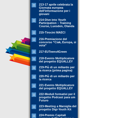
213-17 aprile celebrata la
Giornata europea
dell’informazione per i
giovani
214-Dive into Youth
Participation – Training
Course, Luesden, Olanda
215-Tirocini MAECI
216-Premiazione del
concorso “Ciak, Europa, si
vota”
217-EUTeens4Green
218-Evento Moltiplicatore
del progetto EQUALLEY
219-Più di un miliardo per
la ricerca (prima pagina)
220-Più di un miliardo per
la ricerca
221-Evento Moltiplicatore
del progetto EQUALLEY
222-Moduli formativi per il
progetto Podcast para um
Futuro
223-Meeting a Marsiglia del
progetto Digi-Youth Kit
224-Premio Capitali