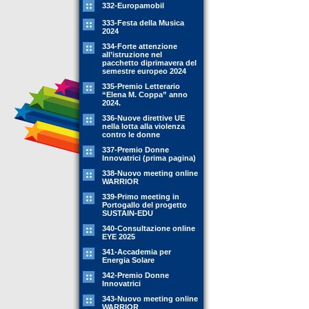
332-Europamobil
333-Festa della Musica
2024
334-Forte attenzione
all’istruzione nel
pacchetto diprimavera del
semestre europeo 2024
335-Premio Letterario
“Elena M. Coppa” anno
2024.
336-Nuove direttive UE
nella lotta alla violenza
contro le donne
337-Premio Donne
Innovatrici (prima pagina)
338-Nuovo meeting online
WARRIOR
339-Primo meeting in
Portogallo del progetto
SUSTAIN-EDU
340-Consultazione online
EYE 2025
341-Accademia per
Energia Solare
342-Premio Donne
Innovatrici
343-Nuovo meeting online
WARRIOR