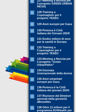
127-Meeting a Nicosia per
il progetto GREEN URBAN
PATHS
128-Training a
Copenaghen per il
progetto YEAEU
129-Aiuti europei per Gaza
130-Potenza è Città
italiana dei Giovani 2024!
131-Dodici milioni di euro
per la sanità in Europa
132-Training a
Copenaghen per il
progetto YEAEU
133-Meeting a Nicosia per
il progetto “Green
UrbanPaths”
134-Giornata
internazionale della donna
135-Aiuti umanitari
europei per Gaza
136-Potenza è la Città
italiana dei giovani 2024!
137-Riunione dei Direttori
generali della gioventù
aBruxelles
138-Oltre 12 milioni per il
programma EU4Health per