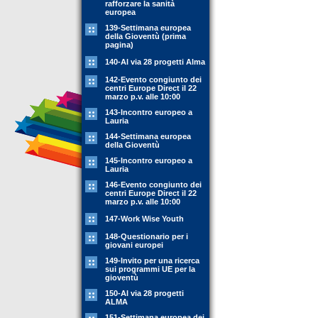
rafforzare la sanità
europea
139-Settimana europea
della Gioventù (prima
pagina)
140-Al via 28 progetti Alma
142-Evento congiunto dei
centri Europe Direct il 22
marzo p.v. alle 10:00
143-Incontro europeo a
Lauria
144-Settimana europea
della Gioventù
145-Incontro europeo a
Lauria
146-Evento congiunto dei
centri Europe Direct il 22
marzo p.v. alle 10:00
147-Work Wise Youth
148-Questionario per i
giovani europei
149-Invito per una ricerca
sui programmi UE per la
gioventù
150-Al via 28 progetti
ALMA
151-Settimana europea dei