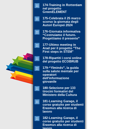
174-Training in Rotterdam
nel progetto
GreenELEMENT
175-Celebrata il 25 marzo
scorso la giornata degli
Autori Europei 2024
176-Giornata informativa
“Costruiamo il futuro.
Progettiamo il presente”
177-Ultimo meeting in
Arad per il progetto "The
First steps in STEM"
178-Ripartiti i corsi online
del progetto ECOBRUB
179-“YIminds”, la guida
sulla salute mentale per
operatori
dell’informazione
giovanile
180-Selezione per 133
tirocini formativi del
Ministero della Cultura
181-Learning Garage, il
corso gratuito per studenti
Erasmus alla ricerca di
lavoro
182-Learning Garage, il
corso gratuito per studenti
Erasmus alla ricerca di
lavoro