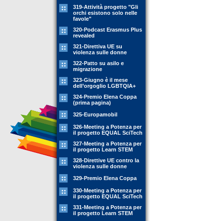
319-Attività progetto "Gli
orchi esistono solo nelle
favole"
320-Podcast Erasmus Plus
revealed
321-Direttiva UE su
violenza sulle donne
322-Patto su asilo e
migrazione
323-Giugno è il mese
dell’orgoglio LGBTQIA+
324-Premio Elena Coppa
(prima pagina)
325-Europamobil
326-Meeting a Potenza per
il progetto EQUAL SciTech
327-Meeting a Potenza per
il progetto Learn STEM
328-Direttive UE contro la
violenza sulle donne
329-Premio Elena Coppa
330-Meeting a Potenza per
il progetto EQUAL SciTech
331-Meeting a Potenza per
il progetto Learn STEM