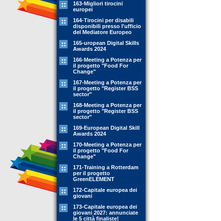
163-Migliori tirocini
europei
164-Tirocini per disabili
disponibili presso l'ufficio
del Mediatore Europeo
165-uropean Digital Skills
Awards 2024
166-Meeting a Potenza per
il progetto "Food For
Change"
167-Meeting a Potenza per
il progetto "Register BSS
sector"
168-Meeting a Potenza per
il progetto "Register BSS
sector"
169-European Digital Skill
Awards 2024
170-Meeting a Potenza per
il progetto "Food For
Change"
171-Training a Rotterdam
per il progetto
GreenELEMENT
172-Capitale europea dei
giovani
173-Capitale europea dei
giovani 2027: annunciate
le 5 città finaliste!