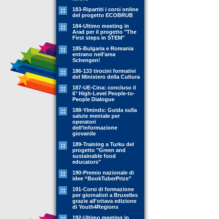
183-Ripartiti i corsi online
del progetto ECOBRUB
184-Ultimo meeting in
Arad per il progetto "The
First steps in STEM"
185-Bulgaria e Romania
entrano nell’area
Schengen!
186-133 tirocini formativi
del Ministero della Cultura
187-UE-Cina: concluso il
6° High-Level People-to-
People Dialogue
188-YIminds: Guida sulla
salute mentale per
operatori
dell’informazione
giovanile
189-Training a Turku del
progetto "Green and
sustainable food
educators"
190-Premio nazionale di
idee “BookTuberPrize”
191-Corsi di formazione
per giornalisti a Bruxelles
grazie all'ottava edizione
di Youth4Regions
192-Ultimo meeting in