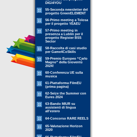
DIGI4YOU
55-Seconda newsletter del
progetto GreenELEMENT
56-Primo meeting a Tolosa
per il progetto YEAEU
57-Primo meeting in
presenza a Lublin per il
progetto Register BSS
Sector
58-Raccolta di casi studio
per Game4CoSkills
59-Premio Europeo “Carlo
Magno” della Gioventù
2024!
60-Conferenza UE sulla
musica
61-Piattaforma FilmEU
(prima pagina)
62-Seize the Summer con
Eures 2024
63-Bando MIUR su
assistenti di lingua
all'estero
64-Concorso RARE REELS
65-Valutazione Horizon
2020