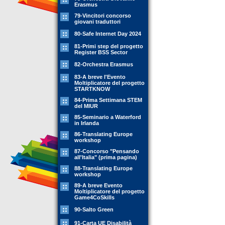
Erasmus
79-Vincitori concorso
giovani traduttori
80-Safe Internet Day 2024
81-Primi step del progetto
Register BSS Sector
82-Orchestra Erasmus
83-A breve l'Evento
Moltiplicatore del progetto
STARTKNOW
84-Prima Settimana STEM
del MIUR
85-Seminario a Waterford
in Irlanda
86-Translating Europe
workshop
87-Concorso "Pensando
all'Italia" (prima pagina)
88-Translating Europe
workshop
89-A breve Evento
Moltiplicatore del progetto
Game4CoSkills
90-Salto Green
91-Carta UE Disabilità