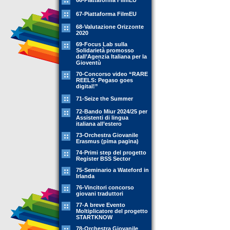
66-Piattaforma FilmEU
67-Piattaforma FilmEU
68-Valutazione Orizzonte
2020
69-Focus Lab sulla
Solidarietà promosso
dall’Agenzia Italiana per la
Gioventù
70-Concorso video “RARE
REELS: Pegaso goes
digital!”
71-Seize the Summer
72-Bando Miur 2024/25 per
Assistenti di lingua
italiana all’estero
73-Orchestra Giovanile
Erasmus (pima pagina)
74-Primi step del progetto
Register BSS Sector
75-Seminario a Wateford in
Irlanda
76-Vincitori concorso
giovani traduttori
77-A breve Evento
Moltiplicatore del progetto
STARTKNOW
78-Orchestra Giovanile