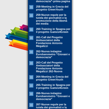
democrazia”-prima pagina
258-Meeting in Grecia del
progetto GreenYouth
259-Nuove regole per la
tutela dei giornalisti e la
promozione della libertà
dei media
260-Training in Spagna per
il progetto Games4Green
261-Call del Progetto
Ambasciatori della
Fondazione Antonio
Megalizzi
262-Nuova indagine
Eurobarometro “Giovani e
democrazia”
263-Call del Progetto
Ambasciatori della
Fondazione Antonio
Megalizzi 262-Nuova
264-Meeting in Grecia del
progetto GreenYouth
265-Training in Spagna per
il progetto Games4Green
266-Nuova indagine
Eurobarometro “Giovani e
democrazia”
267-Nuove regole per la
tutela dei giornalisti e la