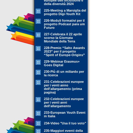
europee dell'inclusione e
della diversità 2024
225-Meeting a Marsiglia del
progetto Digi-Youth Kit
226-Moduli formativi per il
progetto Podcast para um
Futuro
227-Celebrata il 22 aprile
scorso la Giornata
Mondiale della Terra
228-Premio “Salto Awards
2023” per il progetto
“Spirit of Europe-Origins”
229-Webinar Erasmus+
Goes Digital
230-Più di un miliardo per
la ricerca
231-Celebrazioni europee
per i venti anno
dell'allargamento (prima
pagina)
232-Celebrazioni europee
per i venti anni
dell'allargamento
233-European Youth Event
in Italia
234-Video "Usa il tuo voto"
235-Maggiori eventi della