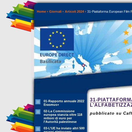
Home
Giornali
Articoli 2024
31-Piattaforma European Film Fa
31-PIATTAFORM
01-Rapporto annuale 2022
L’ALFABETIZZA
Erasmus+
02-La Commissione
pubblicato su Caff
europea stanzia oltre 118
milioni di euro per
l’Autorità palestinese
03-L’UE ha inviato altri 500
gruppi elettrogeni