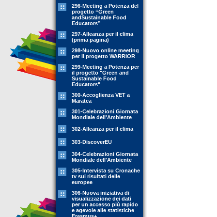
296-Meeting a Potenza del
progetto “Green
andSustainable Food
Educators”
297-Alleanza per il clima
(prima pagina)
298-Nuovo online meeting
per il progetto WARRIOR
299-Meeting a Potenza per
il progetto "Green and
Sustainable Food
Educators"
300-Accoglienza VET a
Maratea
301-Celebrazioni Giornata
Mondiale dell'Ambiente
302-Alleanza per il clima
303-DiscoverEU
304-Celebrazioni Giornata
Mondiale dell'Ambiente
305-Intervista su Cronache
tv sui risultati delle
europee
306-Nuova iniziativa di
visualizzazione dei dati
per un accesso più rapido
e agevole alle statistiche
Erasmus+