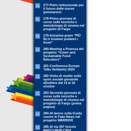
277-Patto istituzionale per
il futuro delle nuove
generazioni
278-Prima giornata di
corso sulle tecniche e
metodologie di cinema nel
progetto di Fargo
279-Iniziativa green "PIÙ
BLU insieme puliamo i
fiumi"
280-Meeting a Potenza del
progetto “Green and
Sustainable Food
Educators”
281-Conferenza Europe
Talks Solidarity 2024
282-Visita di studio sullo
sport sociale giovanile
aDublino dal 13 al 16
ottobre
283-Seconda giornata di
corso sulle tecniche e
metodologie di cinema nel
progetto di Fargo (prima
pagina)
284-Al lavoro sulla Guida
contro le Fake News nel
progetto WARRIOR
285-Al via 297 tirocini
MAECI-MUR-CRUI