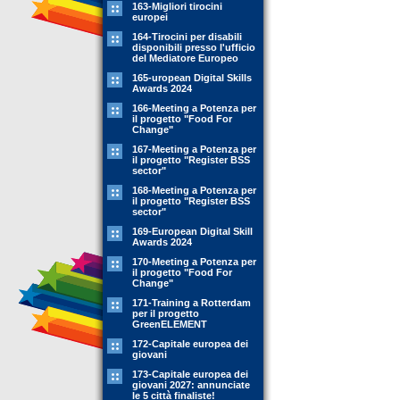
163-Migliori tirocini
europei
164-Tirocini per disabili
disponibili presso l'ufficio
del Mediatore Europeo
165-uropean Digital Skills
Awards 2024
166-Meeting a Potenza per
il progetto "Food For
Change"
167-Meeting a Potenza per
il progetto "Register BSS
sector"
168-Meeting a Potenza per
il progetto "Register BSS
sector"
169-European Digital Skill
Awards 2024
170-Meeting a Potenza per
il progetto "Food For
Change"
171-Training a Rotterdam
per il progetto
GreenELEMENT
172-Capitale europea dei
giovani
173-Capitale europea dei
giovani 2027: annunciate
le 5 città finaliste!