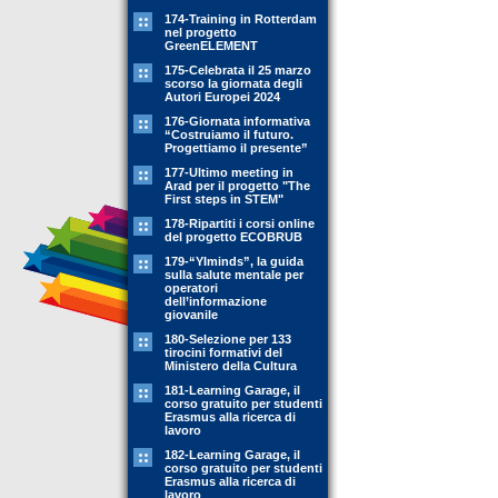
174-Training in Rotterdam
nel progetto
GreenELEMENT
175-Celebrata il 25 marzo
scorso la giornata degli
Autori Europei 2024
176-Giornata informativa
“Costruiamo il futuro.
Progettiamo il presente”
177-Ultimo meeting in
Arad per il progetto "The
First steps in STEM"
178-Ripartiti i corsi online
del progetto ECOBRUB
179-“YIminds”, la guida
sulla salute mentale per
operatori
dell’informazione
giovanile
180-Selezione per 133
tirocini formativi del
Ministero della Cultura
181-Learning Garage, il
corso gratuito per studenti
Erasmus alla ricerca di
lavoro
182-Learning Garage, il
corso gratuito per studenti
Erasmus alla ricerca di
lavoro