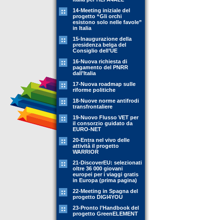
14-Meeting iniziale del
progetto “Gli orchi
esistono solo nelle favole”
in Italia
15-Inaugurazione della
presidenza belga del
Consiglio dell’UE
16-Nuova richiesta di
pagamento del PNRR
dall’Italia
17-Nuova roadmap sulle
riforme politiche
18-Nuove norme antifrodi
transfrontaliere
19-Nuovo Flusso VET per
il consorzio guidato da
EURO-NET
20-Entra nel vivo delle
attività il progetto
WARRIOR
21-DiscoverEU: selezionati
oltre 36 000 giovani
europei per i viaggi gratis
in Europa (prima pagina)
22-Meeting in Spagna del
progetto DIGI4YOU
23-Pronto l’Handbook del
progetto GreenELEMENT