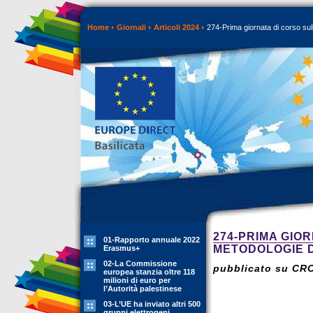
Home
Giornali
Articoli 2024
274-Prima giornata di corso sul
274-PRIMA GIO
01-Rapporto annuale 2022
METODOLOGIE D
Erasmus+
02-La Commissione
pubblicato su CR
europea stanzia oltre 118
milioni di euro per
l’Autorità palestinese
03-L’UE ha inviato altri 500
gruppi elettrogeni