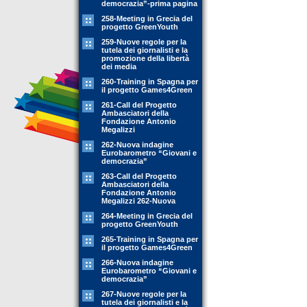
democrazia”-prima pagina
258-Meeting in Grecia del
progetto GreenYouth
259-Nuove regole per la
tutela dei giornalisti e la
promozione della libertà
dei media
260-Training in Spagna per
il progetto Games4Green
261-Call del Progetto
Ambasciatori della
Fondazione Antonio
Megalizzi
262-Nuova indagine
Eurobarometro “Giovani e
democrazia”
263-Call del Progetto
Ambasciatori della
Fondazione Antonio
Megalizzi 262-Nuova
264-Meeting in Grecia del
progetto GreenYouth
265-Training in Spagna per
il progetto Games4Green
266-Nuova indagine
Eurobarometro “Giovani e
democrazia”
267-Nuove regole per la
tutela dei giornalisti e la