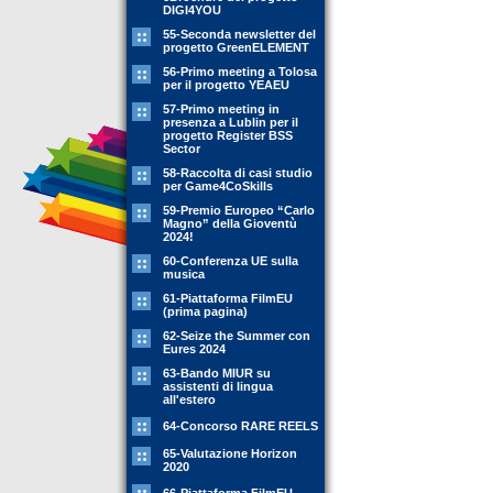
DIGI4YOU
55-Seconda newsletter del
progetto GreenELEMENT
56-Primo meeting a Tolosa
per il progetto YEAEU
57-Primo meeting in
presenza a Lublin per il
progetto Register BSS
Sector
58-Raccolta di casi studio
per Game4CoSkills
59-Premio Europeo “Carlo
Magno” della Gioventù
2024!
60-Conferenza UE sulla
musica
61-Piattaforma FilmEU
(prima pagina)
62-Seize the Summer con
Eures 2024
63-Bando MIUR su
assistenti di lingua
all'estero
64-Concorso RARE REELS
65-Valutazione Horizon
2020