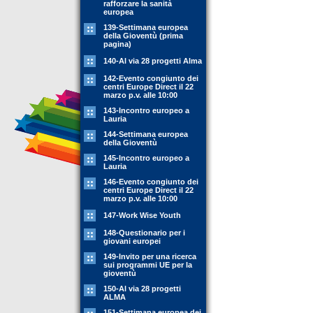
rafforzare la sanità
europea
139-Settimana europea
della Gioventù (prima
pagina)
140-Al via 28 progetti Alma
142-Evento congiunto dei
centri Europe Direct il 22
marzo p.v. alle 10:00
143-Incontro europeo a
Lauria
144-Settimana europea
della Gioventù
145-Incontro europeo a
Lauria
146-Evento congiunto dei
centri Europe Direct il 22
marzo p.v. alle 10:00
147-Work Wise Youth
148-Questionario per i
giovani europei
149-Invito per una ricerca
sui programmi UE per la
gioventù
150-Al via 28 progetti
ALMA
151-Settimana europea dei