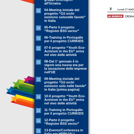
all’Ucraina
04-Meeting iniziale del
progetto “Gli orchi
esistono solonelle favole”
in Italia
05-Parte il progetto
“Register BSS sector”
06-Training in Portogallo
per il progetto CURIKIDS
07-Il progetto “Youth Eco-
Activism in the EU” entra
nel vivo delle attività
08-Dal 1° gennaio è in
vigore una nuova era per
la tassazione delle imprese
nell’UE
09-Meeting iniziale del
progetto “Gli orchi
esistono solo nelle favole”
in Italia (prima pagina)
10-Il progetto “Youth Eco-
Activism in the EU” entra
nel vivo delle attività
11-Training in Portogallo
per il progetto CURIKIDS
12-Parte il progetto
“Register BSS sector”
13-Evento/Conferenza in
Italia per HEPA4ALL