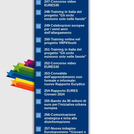
247-Concorso video
EURES30
248-Training in Italia del
progetto "Gli orchi
esistono solo nelle favole"
249-Celebrazioni europee
per i venti anni
dell'allargamento
250-Training online nel
progetto VRP4Youth
251-Training in Italia del
progetto "Gli orchi
esistono solo nelle favole"
252-Concorso video
EURES30
253-Convalida
dell’apprendimento non
formale e informale:
nuovo Rapporto Eurydice
254-Rapporto EURES
Giovani 2024
255-Bando da 90 milioni di
euro per l'iniziativa urbana
europea
256-Comunicazione
strategica e lotta alla
disinformazione
257-Nuova indagine
Eurobarometro “Giovani e