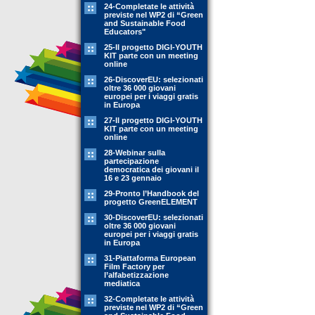
24-Completate le attività
previste nel WP2 di “Green
and Sustainable Food
Educators"
25-Il progetto DIGI-YOUTH
KIT parte con un meeting
online
26-DiscoverEU: selezionati
oltre 36 000 giovani
europei per i viaggi gratis
in Europa
27-Il progetto DIGI-YOUTH
KIT parte con un meeting
online
28-Webinar sulla
partecipazione
democratica dei giovani il
16 e 23 gennaio
29-Pronto l’Handbook del
progetto GreenELEMENT
30-DiscoverEU: selezionati
oltre 36 000 giovani
europei per i viaggi gratis
in Europa
31-Piattaforma European
Film Factory per
l’alfabetizzazione
mediatica
32-Completate le attività
previste nel WP2 di “Green