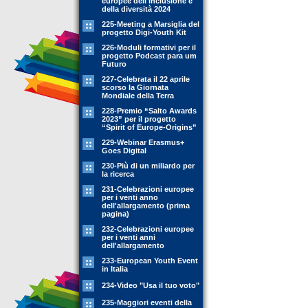
europee dell'inclusione e
della diversità 2024
225-Meeting a Marsiglia del
progetto Digi-Youth Kit
226-Moduli formativi per il
progetto Podcast para um
Futuro
227-Celebrata il 22 aprile
scorso la Giornata
Mondiale della Terra
228-Premio “Salto Awards
2023” per il progetto
“Spirit of Europe-Origins”
229-Webinar Erasmus+
Goes Digital
230-Più di un miliardo per
la ricerca
231-Celebrazioni europee
per i venti anno
dell'allargamento (prima
pagina)
232-Celebrazioni europee
per i venti anni
dell'allargamento
233-European Youth Event
in Italia
234-Video "Usa il tuo voto"
235-Maggiori eventi della