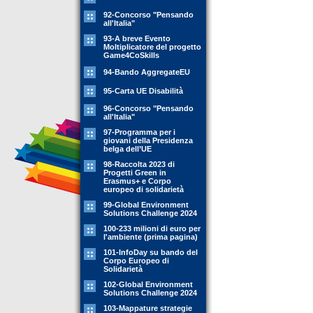
92-Concorso "Pensando
all'Italia"
93-A breve Evento
Moltiplicatore del progetto
Game4CoSkills
94-Bando AggregateEU
95-Carta UE Disabilità
96-Concorso "Pensando
all'Italia"
97-Programma per i
giovani della Presidenza
belga dell’UE
98-Raccolta 2023 di
Progetti Green in
Erasmus+ e Corpo
europeo di solidarietà
99-Global Environment
Solutions Challenge 2024
100-233 milioni di euro per
l'ambiente (prima pagina)
101-InfoDay su bando del
Corpo Europeo di
Solidarietà
102-Global Environment
Solutions Challenge 2024
103-Mappature strategie