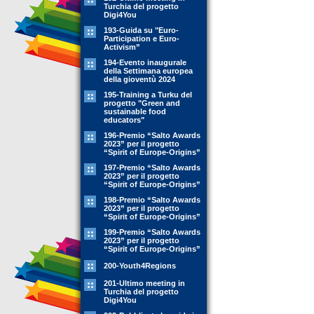
Turchia del progetto
Digi4You
193-Guida su "Euro-
Participation e Euro-
Activism”
194-Evento inaugurale
della Settimana europea
della gioventù 2024
195-Training a Turku del
progetto "Green and
sustainable food
educators"
196-Premio “Salto Awards
2023” per il progetto
“Spirit of Europe-Origins”
197-Premio “Salto Awards
2023” per il progetto
“Spirit of Europe-Origins”
198-Premio “Salto Awards
2023” per il progetto
“Spirit of Europe-Origins”
199-Premio “Salto Awards
2023” per il progetto
“Spirit of Europe-Origins”
200-Youth4Regions
201-Ultimo meeting in
Turchia del progetto
Digi4You