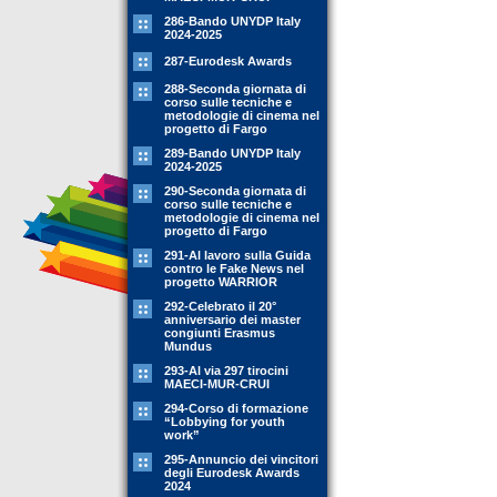
286-Bando UNYDP Italy
2024-2025
287-Eurodesk Awards
288-Seconda giornata di
corso sulle tecniche e
metodologie di cinema nel
progetto di Fargo
289-Bando UNYDP Italy
2024-2025
290-Seconda giornata di
corso sulle tecniche e
metodologie di cinema nel
progetto di Fargo
291-Al lavoro sulla Guida
contro le Fake News nel
progetto WARRIOR
292-Celebrato il 20°
anniversario dei master
congiunti Erasmus
Mundus
293-Al via 297 tirocini
MAECI-MUR-CRUI
294-Corso di formazione
“Lobbying for youth
work”
295-Annuncio dei vincitori
degli Eurodesk Awards
2024