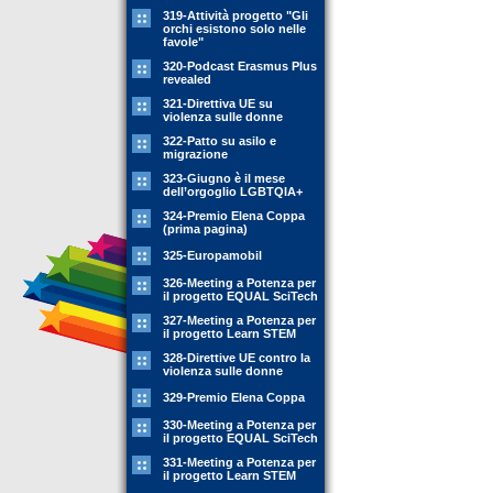
319-Attività progetto "Gli
orchi esistono solo nelle
favole"
320-Podcast Erasmus Plus
revealed
321-Direttiva UE su
violenza sulle donne
322-Patto su asilo e
migrazione
323-Giugno è il mese
dell’orgoglio LGBTQIA+
324-Premio Elena Coppa
(prima pagina)
325-Europamobil
326-Meeting a Potenza per
il progetto EQUAL SciTech
327-Meeting a Potenza per
il progetto Learn STEM
328-Direttive UE contro la
violenza sulle donne
329-Premio Elena Coppa
330-Meeting a Potenza per
il progetto EQUAL SciTech
331-Meeting a Potenza per
il progetto Learn STEM