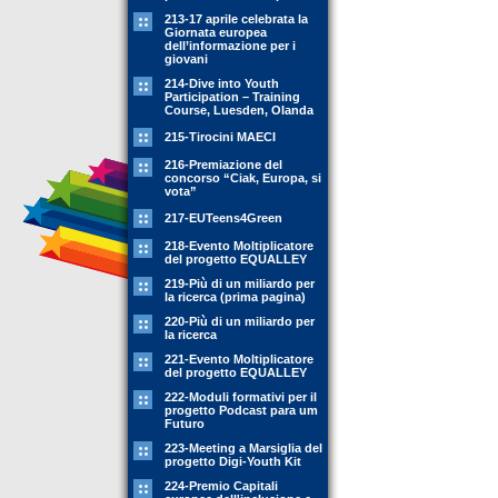
213-17 aprile celebrata la
Giornata europea
dell’informazione per i
giovani
214-Dive into Youth
Participation – Training
Course, Luesden, Olanda
215-Tirocini MAECI
216-Premiazione del
concorso “Ciak, Europa, si
vota”
217-EUTeens4Green
218-Evento Moltiplicatore
del progetto EQUALLEY
219-Più di un miliardo per
la ricerca (prima pagina)
220-Più di un miliardo per
la ricerca
221-Evento Moltiplicatore
del progetto EQUALLEY
222-Moduli formativi per il
progetto Podcast para um
Futuro
223-Meeting a Marsiglia del
progetto Digi-Youth Kit
224-Premio Capitali