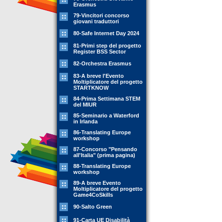
Erasmus
79-Vincitori concorso
giovani traduttori
80-Safe Internet Day 2024
81-Primi step del progetto
Register BSS Sector
82-Orchestra Erasmus
83-A breve l'Evento
Moltiplicatore del progetto
STARTKNOW
84-Prima Settimana STEM
del MIUR
85-Seminario a Waterford
in Irlanda
86-Translating Europe
workshop
87-Concorso "Pensando
all'Italia" (prima pagina)
88-Translating Europe
workshop
89-A breve Evento
Moltiplicatore del progetto
Game4CoSkills
90-Salto Green
91-Carta UE Disabilità