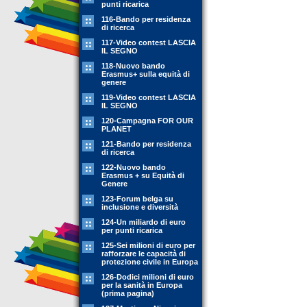
punti ricarica
116-Bando per residenza
di ricerca
117-Video contest LASCIA
IL SEGNO
118-Nuovo bando
Erasmus+ sulla equità di
genere
119-Video contest LASCIA
IL SEGNO
120-Campagna FOR OUR
PLANET
121-Bando per residenza
di ricerca
122-Nuovo bando
Erasmus + su Equità di
Genere
123-Forum belga su
inclusione e diversità
124-Un miliardo di euro
per punti ricarica
125-Sei milioni di euro per
rafforzare le capacità di
protezione civile in Europa
126-Dodici milioni di euro
per la sanità in Europa
(prima pagina)