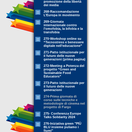
promozione della libertà
dei media
268-Raccomandazione
L’Europa in movimento
269-Giornata
internazionale contro
l’omofobia, la bifobia e la
transfobia
270-Workshop online su
“Tecnostress e benessere
digitale nell’educazione”
271-Patto istituzionale per
il futuro delle nuove
generazioni (prima pagina)
272-Meeting a Potenza del
progetto “Green and
Sustainable Food
Educators”
273-Patto istituzionale per
il futuro delle nuove
generazioni
274-Prima giornata di
corso sulle tecniche e
metodologie di cinema nel
progetto di Fargo
275- Conferenza Europe
Talks Solidarity 2024
276-Iniziativa green "PIÙ
BLU insieme puliamo i
fiumi"