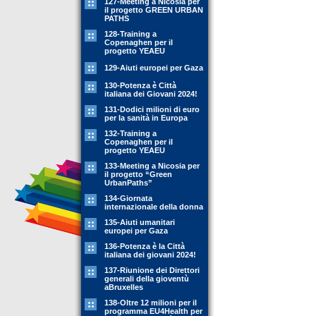
127-Meeting a Nicosia per
il progetto GREEN URBAN
PATHS
128-Training a
Copenaghen per il
progetto YEAEU
129-Aiuti europei per Gaza
130-Potenza è Città
italiana dei Giovani 2024!
131-Dodici milioni di euro
per la sanità in Europa
132-Training a
Copenaghen per il
progetto YEAEU
133-Meeting a Nicosia per
il progetto “Green
UrbanPaths”
134-Giornata
internazionale della donna
135-Aiuti umanitari
europei per Gaza
136-Potenza è la Città
italiana dei giovani 2024!
137-Riunione dei Direttori
generali della gioventù
aBruxelles
138-Oltre 12 milioni per il
programma EU4Health per