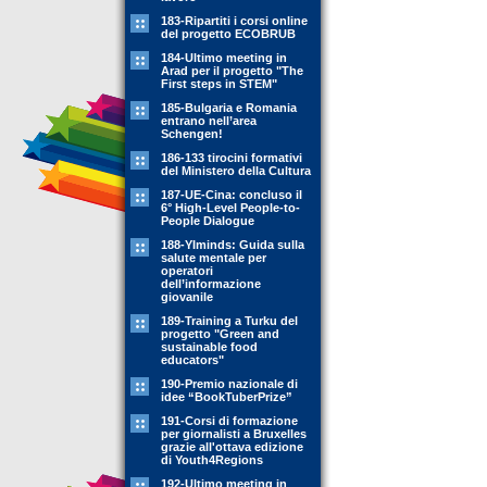
183-Ripartiti i corsi online
del progetto ECOBRUB
184-Ultimo meeting in
Arad per il progetto "The
First steps in STEM"
185-Bulgaria e Romania
entrano nell’area
Schengen!
186-133 tirocini formativi
del Ministero della Cultura
187-UE-Cina: concluso il
6° High-Level People-to-
People Dialogue
188-YIminds: Guida sulla
salute mentale per
operatori
dell’informazione
giovanile
189-Training a Turku del
progetto "Green and
sustainable food
educators"
190-Premio nazionale di
idee “BookTuberPrize”
191-Corsi di formazione
per giornalisti a Bruxelles
grazie all'ottava edizione
di Youth4Regions
192-Ultimo meeting in