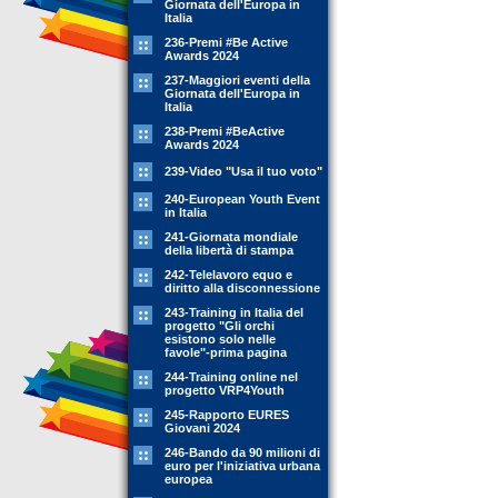
Giornata dell'Europa in
Italia
236-Premi #Be Active
Awards 2024
237-Maggiori eventi della
Giornata dell'Europa in
Italia
238-Premi #BeActive
Awards 2024
239-Video "Usa il tuo voto"
240-European Youth Event
in Italia
241-Giornata mondiale
della libertà di stampa
242-Telelavoro equo e
diritto alla disconnessione
243-Training in Italia del
progetto "Gli orchi
esistono solo nelle
favole"-prima pagina
244-Training online nel
progetto VRP4Youth
245-Rapporto EURES
Giovani 2024
246-Bando da 90 milioni di
euro per l'iniziativa urbana
europea