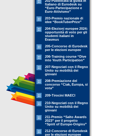
202-Pubblicata la guida in
Italiano di Eurodesk su
“Euro-Partecipazione e
Euro-Attivismo”
203-Premio nazionale di
idee “BookTuberPrize”
204-Elezioni europee 2024:
opportunità di voto per gli
studenti italiani in
Erasmus
205-Concorso di Eurodesk
per le elezioni europee
206-Training course “Dive
into Youth Participation”
207-Negoziati con il Regno
Unito su mobilità dei
giovani
208-Premiazione del
concorso “Ciak, Europa, si
vota”
209-Tirocini MAECI
210-Negoziati con il Regno
Unito su mobilità dei
giovani
211-Premio “Salto Awards
2023” per il progetto
“Spirit of Europe-Origins”
212-Concorso di Eurodesk
per le elezioni europee