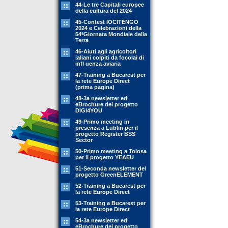
44-Le tre Capitali europee
della cultura del 2024
45-Contest IOCITENGO
2024 e Celebrazioni della
54ªGiornata Mondiale della
Terra
46-Aiuti agli agricoltori
ialiani colpiti da focolai di
infl uenza aviaria
47-Training a Bucarest per
la rete Europe Direct
(prima pagina)
48-3a newsletter ed
eBrochure del progetto
DIGI4YOU
49-Primo meeting in
presenza a Lublin per il
progetto Register BSS
Sector
50-Primo meeting a Tolosa
per il progetto YEAEU
51-Seconda newsletter del
progetto GreenELEMENT
52-Training a Bucarest per
la rete Europe Direct
53-Training a Bucarest per
la rete Europe Direct
54-3a newsletter ed
eBrochure del progetto