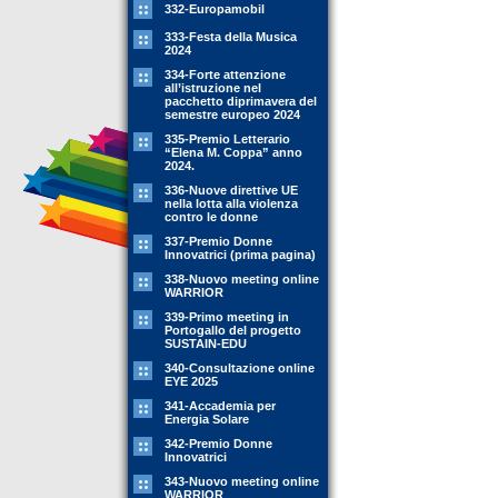
332-Europamobil
333-Festa della Musica
2024
334-Forte attenzione
all’istruzione nel
pacchetto diprimavera del
semestre europeo 2024
335-Premio Letterario
“Elena M. Coppa” anno
2024.
336-Nuove direttive UE
nella lotta alla violenza
contro le donne
337-Premio Donne
Innovatrici (prima pagina)
338-Nuovo meeting online
WARRIOR
339-Primo meeting in
Portogallo del progetto
SUSTAIN-EDU
340-Consultazione online
EYE 2025
341-Accademia per
Energia Solare
342-Premio Donne
Innovatrici
343-Nuovo meeting online
WARRIOR