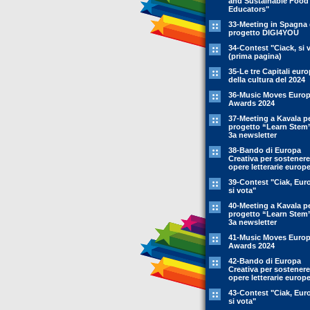
and Sustainable Food
Educators"
33-Meeting in Spagna 
progetto DIGI4YOU
34-Contest "Ciack, si 
(prima pagina)
35-Le tre Capitali eur
della cultura del 2024
36-Music Moves Euro
Awards 2024
37-Meeting a Kavala pe
progetto “Learn Stem
3a newsletter
38-Bando di Europa
Creativa per sostenere
opere letterarie europ
39-Contest "Ciak, Eur
si vota"
40-Meeting a Kavala pe
progetto “Learn Stem
3a newsletter
41-Music Moves Euro
Awards 2024
42-Bando di Europa
Creativa per sostenere
opere letterarie europ
43-Contest "Ciak, Eur
si vota"