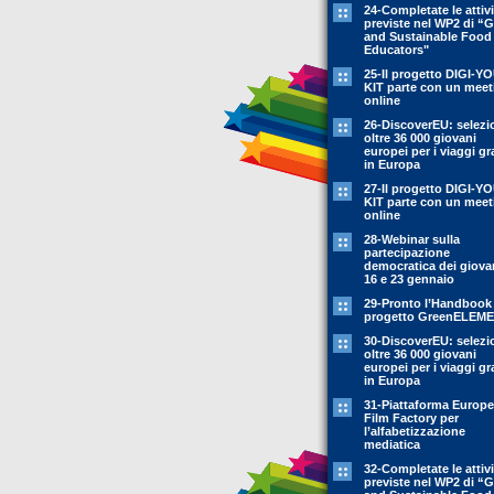
24-Completate le attivi
previste nel WP2 di “
and Sustainable Food
Educators"
25-Il progetto DIGI-Y
KIT parte con un meet
online
26-DiscoverEU: selezi
oltre 36 000 giovani
europei per i viaggi gr
in Europa
27-Il progetto DIGI-Y
KIT parte con un meet
online
28-Webinar sulla
partecipazione
democratica dei giovan
16 e 23 gennaio
29-Pronto l’Handbook
progetto GreenELEM
30-DiscoverEU: selezi
oltre 36 000 giovani
europei per i viaggi gr
in Europa
31-Piattaforma Europ
Film Factory per
l’alfabetizzazione
mediatica
32-Completate le attivi
previste nel WP2 di “