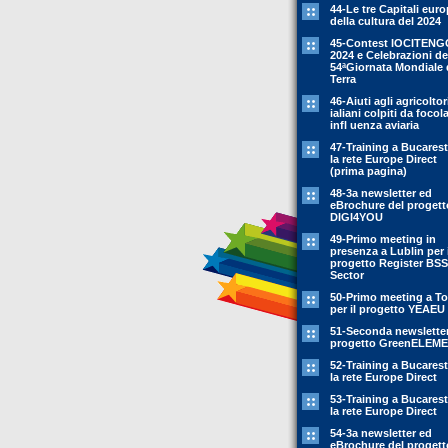
44-Le tre Capitali eur
della cultura del 2024
45-Contest IOCITENG
2024 e Celebrazioni de
54ªGiornata Mondiale 
Terra
46-Aiuti agli agricoltor
ialiani colpiti da focola
infl uenza aviaria
47-Training a Bucarest
la rete Europe Direct
(prima pagina)
48-3a newsletter ed
eBrochure del progett
DIGI4YOU
49-Primo meeting in
presenza a Lublin per i
progetto Register BSS
Sector
50-Primo meeting a To
per il progetto YEAEU
51-Seconda newsletter
progetto GreenELEM
52-Training a Bucarest
la rete Europe Direct
53-Training a Bucarest
la rete Europe Direct
54-3a newsletter ed
eBrochure del progett