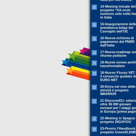
14-Meeting iniziale del
progetto “Gli orchi
esistono solo nelle fa
in Italia
15-Inaugurazione dell
presidenza belga del
Consiglio dell’UE
16-Nuova richiesta di
pagamento del PNRR
dall’Italia
17-Nuova roadmap sul
riforme politiche
18-Nuove norme antif
transfrontaliere
19-Nuovo Flusso VET 
il consorzio guidato d
EURO-NET
20-Entra nel vivo delle
attività il progetto
WARRIOR
21-DiscoverEU: selezi
oltre 36 000 giovani
europei per i viaggi gr
in Europa (prima pagi
22-Meeting in Spagna 
progetto DIGI4YOU
23-Pronto l’Handbook
progetto GreenELEM