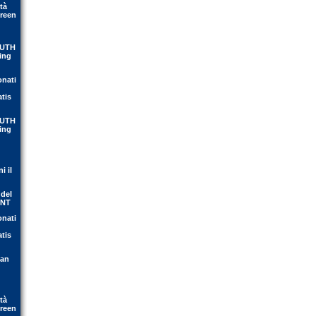
tà
Green
OUTH
ing
onati
atis
OUTH
ing
i il
 del
ENT
onati
atis
ean
tà
Green