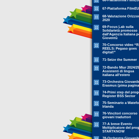
66-Piattaforma FilmEU
67-Piattaforma FilmEU
68-Valutazione Orizzo
2020
69-Focus Lab sulla
Solidarietà promosso
dall’Agenzia Italiana p
Gioventù
70-Concorso video “
REELS: Pegaso goes
digital!”
71-Seize the Summer
72-Bando Miur 2024/25
Assistenti di lingua
italiana all’estero
73-Orchestra Giovanil
Erasmus (pima pagina
74-Primi step del prog
Register BSS Sector
75-Seminario a Watefo
Irlanda
76-Vincitori concorso
giovani traduttori
77-A breve Evento
Moltiplicatore del pro
STARTKNOW
78-Orchestra Giovanil