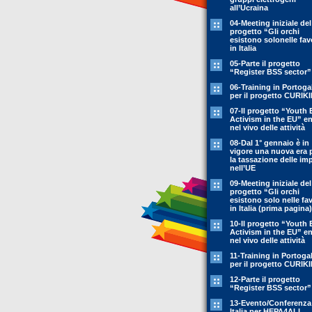
all’Ucraina
04-Meeting iniziale del
progetto “Gli orchi
esistono solonelle fav
in Italia
05-Parte il progetto
“Register BSS sector”
06-Training in Portoga
per il progetto CURIK
07-Il progetto “Youth 
Activism in the EU” en
nel vivo delle attività
08-Dal 1° gennaio è in
vigore una nuova era 
la tassazione delle im
nell’UE
09-Meeting iniziale del
progetto “Gli orchi
esistono solo nelle fa
in Italia (prima pagina)
10-Il progetto “Youth 
Activism in the EU” en
nel vivo delle attività
11-Training in Portoga
per il progetto CURIK
12-Parte il progetto
“Register BSS sector”
13-Evento/Conferenza
Italia per HEPA4ALL