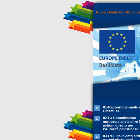
Home
Giornali
Articoli 
01-Rapporto annuale 
Erasmus+
02-La Commissione
europea stanzia oltre 
milioni di euro per
l’Autorità palestinese
03-L’UE ha inviato altr
gruppi elettrogeni