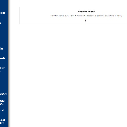
vole”
a
le
rodi
per
a
onati
atis
na)
del
 del
ENT