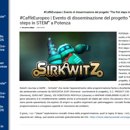
ole”
llo
IDS
Eco-
tra
per
prese
vole”
Eco-
tra
llo
IDS
 in