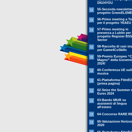
DIGI4YOU
55-Seconda newsletter
progetto GreenELEM
56-Primo meeting a To
per il progetto YEAEU
57-Primo meeting in
presenza a Lublin per i
progetto Register BSS
Sector
58-Raccolta di casi st
per Game4CoSkills
59-Premio Europeo “C
Magno” della Giovent
2024!
60-Conferenza UE sull
musica
61-Piattaforma FilmEU
(prima pagina)
62-Seize the Summer 
Eures 2024
63-Bando MIUR su
assistenti di lingua
all'estero
64-Concorso RARE R
65-Valutazione Horizo
2020